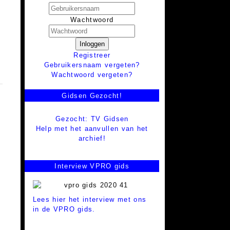
Wachtwoord
Inloggen
Registreer
Gebruikersnaam vergeten?
Wachtwoord vergeten?
Gidsen Gezocht!
Gezocht: TV Gidsen
Help met het aanvullen van het
archief!
Interview VPRO gids
Lees hier het interview met ons
in de VPRO gids.