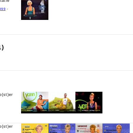
tatie
999
-
1)
(st)er
(st)er