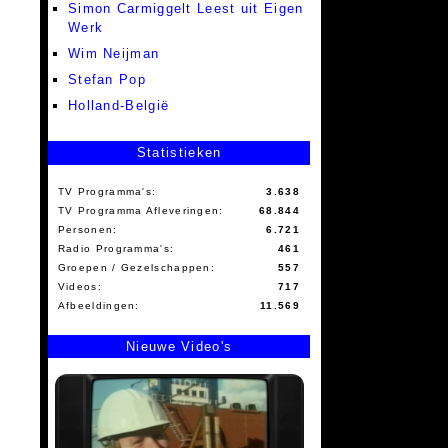
Simon Carmiggelt Leest uit Eigen
Werk
Wim Neijman
Stefan Pop
Holland-België
Statistieken
TV Programma's:
3.638
TV Programma Afleveringen:
68.844
Personen:
6.721
Radio Programma's:
461
Groepen / Gezelschappen:
557
Videos:
717
Afbeeldingen:
11.569
Nieuwe Video's