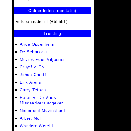
Online leden (reputatie)
videoenaudio.nl (+68581)
Trending
Alice Oppenheim
De Schatkast
Muziek voor Miljoenen
Cruyff & Co
Johan Cruijff
Erik Arens
Carry Tefsen
Peter R. De Vries,
Misdaadverslaggever
Nederland Muziekland
Albert Mol
Wondere Wereld