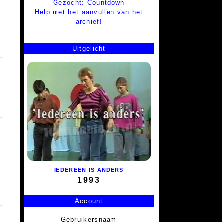
Gezocht: Countdown
Help met het aanvullen van het
archief!
Uitgelicht
IEDEREEN IS ANDERS
1993
Account
Gebruikersnaam