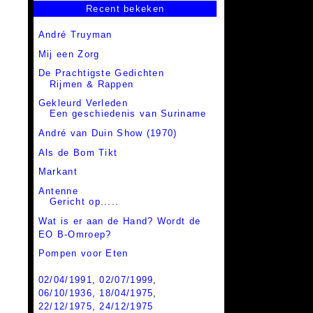
Recent bekeken
André Truyman
Mij een Zorg
De Prachtigste Gedichten
Rijmen & Rappen
Gekleurd Verleden
Een geschiedenis van Suriname
André van Duin Show (1970)
Als de Bom Tikt
Markant
Antenne
Gericht op.....
Wat is er aan de Hand? Wordt de
EO B-Omroep?
Pompen voor Eten
02/04/1991
,
02/07/1999
,
06/10/1936
,
18/04/1975
,
22/12/1975
,
24/12/1975