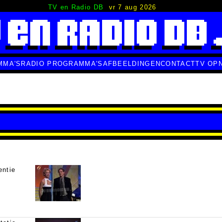
TV en Radio DB
vr 7 aug 2026
MMA'S
RADIO PROGRAMMA'S
AFBEELDINGEN
CONTACT
TV OP
entie