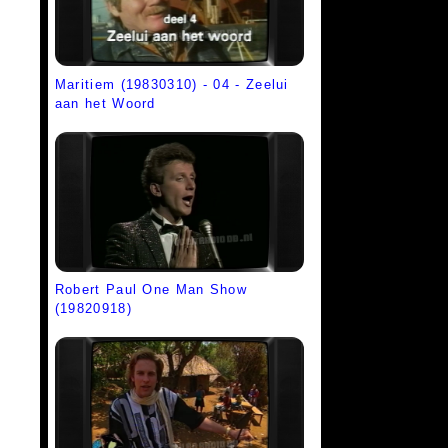
Maritiem (19830310) - 04 - Zeelui
aan het Woord
Robert Paul One Man Show
(19820918)