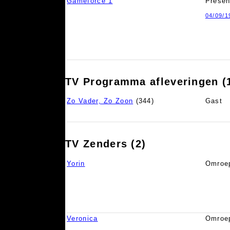
Gameforce 1
Presen
04/09/1
TV Programma afleveringen (
Zo Vader, Zo Zoon
(344)
Gast
TV Zenders (2)
Yorin
Omroep
Veronica
Omroep