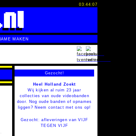
03:44:07
NAME MAKEN
Gezocht!
Heel Holland Zoekt
Wij kijken al ruim 23 jaar
collecties van oude videobanden
door. Nog oude banden of opnames
liggen? Neem contact met ons op!
Gezocht: afleveringen van VIJF
TEGEN VIJF