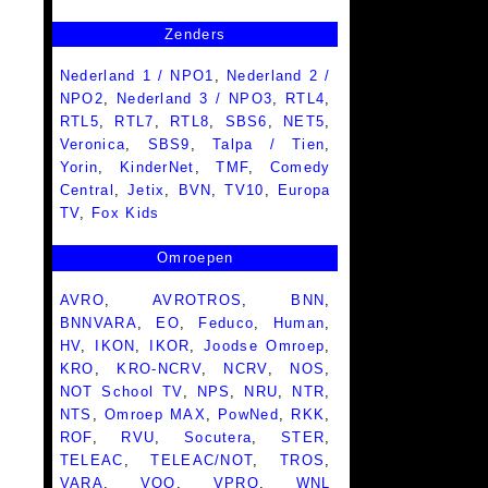
Zenders
Nederland 1 / NPO1
,
Nederland 2 /
NPO2
,
Nederland 3 / NPO3
,
RTL4
,
RTL5
,
RTL7
,
RTL8
,
SBS6
,
NET5
,
Veronica
,
SBS9
,
Talpa / Tien
,
Yorin
,
KinderNet
,
TMF
,
Comedy
Central
,
Jetix
,
BVN
,
TV10
,
Europa
TV
,
Fox Kids
Omroepen
AVRO
,
AVROTROS
,
BNN
,
BNNVARA
,
EO
,
Feduco
,
Human
,
HV
,
IKON
,
IKOR
,
Joodse Omroep
,
KRO
,
KRO-NCRV
,
NCRV
,
NOS
,
NOT School TV
,
NPS
,
NRU
,
NTR
,
NTS
,
Omroep MAX
,
PowNed
,
RKK
,
ROF
,
RVU
,
Socutera
,
STER
,
TELEAC
,
TELEAC/NOT
,
TROS
,
VARA
,
VOO
,
VPRO
,
WNL