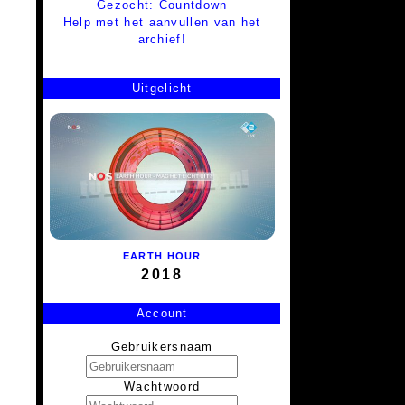
Gezocht: Countdown
Help met het aanvullen van het
archief!
Uitgelicht
EARTH HOUR
2018
Account
Gebruikersnaam
Wachtwoord