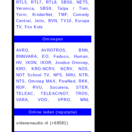
RTL5
,
RTL7
,
RTL8
,
SBS6
,
NET5
,
Veronica
,
SBS9
,
Talpa / Tien
,
Yorin
,
KinderNet
,
TMF
,
Comedy
Central
,
Jetix
,
BVN
,
TV10
,
Europa
TV
,
Fox Kids
Omroepen
AVRO
,
AVROTROS
,
BNN
,
BNNVARA
,
EO
,
Feduco
,
Human
,
HV
,
IKON
,
IKOR
,
Joodse Omroep
,
KRO
,
KRO-NCRV
,
NCRV
,
NOS
,
NOT School TV
,
NPS
,
NRU
,
NTR
,
NTS
,
Omroep MAX
,
PowNed
,
RKK
,
ROF
,
RVU
,
Socutera
,
STER
,
TELEAC
,
TELEAC/NOT
,
TROS
,
VARA
,
VOO
,
VPRO
,
WNL
Online leden (reputatie)
videoenaudio.nl (+68581)