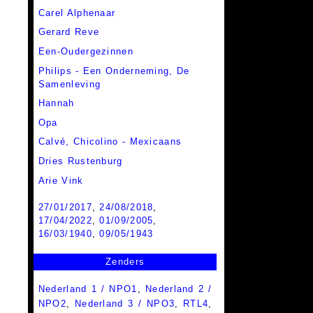
Carel Alphenaar
Gerard Reve
Een-Oudergezinnen
Philips - Een Onderneming, De
Samenleving
Hannah
Opa
Calvé,
Chicolino - Mexicaans
Dries Rustenburg
Arie Vink
27/01/2017
,
24/08/2018
,
17/04/2022
,
01/09/2005
,
16/03/1940
,
09/05/1943
Zenders
Nederland 1 / NPO1
,
Nederland 2 /
NPO2
,
Nederland 3 / NPO3
,
RTL4
,