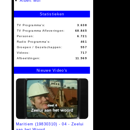
Albert Mol
Statistieken
TV Programma's:
3.638
TV Programma Afleveringen:
68.845
Personen:
6.721
Radio Programma's:
461
Groepen / Gezelschappen:
557
Videos:
717
Afbeeldingen:
11.569
Nieuwe Video's
Maritiem (19830310) - 04 - Zeelui
aan het Woord