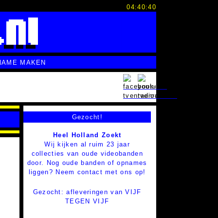
04:40:41
NAME MAKEN
Gezocht!
Heel Holland Zoekt
Wij kijken al ruim 23 jaar
collecties van oude videobanden
door. Nog oude banden of opnames
liggen? Neem contact met ons op!
Gezocht: afleveringen van VIJF
TEGEN VIJF