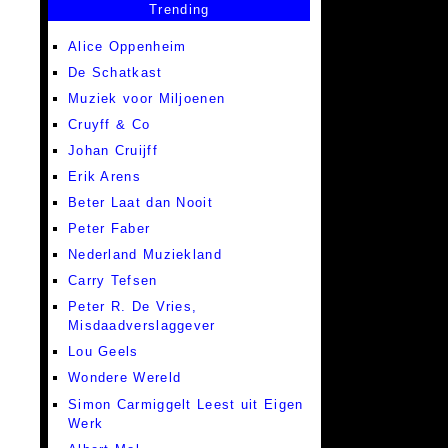
Trending
Alice Oppenheim
De Schatkast
Muziek voor Miljoenen
Cruyff & Co
Johan Cruijff
Erik Arens
Beter Laat dan Nooit
Peter Faber
Nederland Muziekland
Carry Tefsen
Peter R. De Vries,
Misdaadverslaggever
Lou Geels
Wondere Wereld
Simon Carmiggelt Leest uit Eigen
Werk