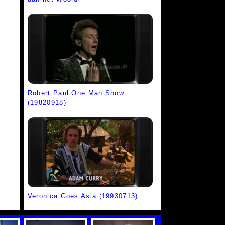
Robert Paul One Man Show
(19820918)
Veronica Goes Asia (19930713)