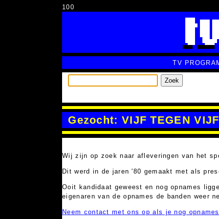
100
TV PROGRA
Zoek
Gezocht: VIJF TEGEN VIJ
Wij zijn op zoek naar afleveringen van het 
Dit werd in de jaren '80 gemaakt met als pre
Ooit kandidaat geweest en nog opnames liggen
eigenaren van de opnames de banden weer net
Neem contact met ons op als je nog opnames 