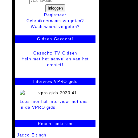
Inloggen
Registreer
Gebruikersnaam vergeten?
Wachtwoord vergeten?
Gidsen Gezocht!
Gezocht: TV Gidsen
Help met het aanvullen van het
archief!
Interview VPRO gids
Lees hier het interview met ons
in de VPRO gids.
Recent bekeken
Jacco Eltingh