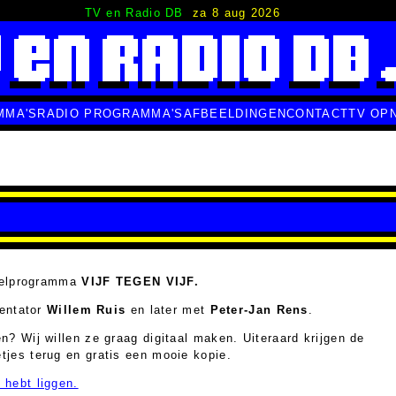
TV en Radio DB
za 8 aug 2026
MMA'S
RADIO PROGRAMMA'S
AFBEELDINGEN
CONTACT
TV OP
F
spelprogramma
VIJF TEGEN VIJF.
sentator
Willem Ruis
en later met
Peter-Jan Rens
.
? Wij willen ze graag digitaal maken. Uiteraard krijgen de
jes terug en gratis een mooie kopie.
hebt liggen.