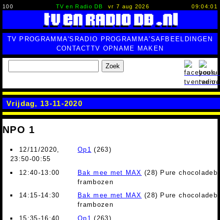
100
TV en Radio DB
vr 7 aug 2026
09:04:02
TV PROGRAMMA'S
RADIO PROGRAMMA'S
AFBEELDINGEN
CONTACT
TV OPNAME MAKEN
Zoek
Vrijdag, 13-11-2020
NPO 1
12/11/2020,
Op1
(263)
23:50-00:55
12:40-13:00
Bak mee met MAX
(28) Pure chocoladeb
frambozen
14:15-14:30
Bak mee met MAX
(28) Pure chocoladeb
frambozen
15:35-16:40
Op1
(263)