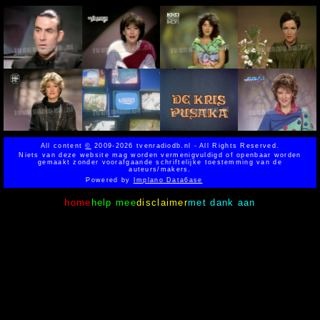
All content
©
2009-2026 tvenradiodb.nl - All Rights Reserved.
Niets van deze website mag worden vermenigvuldigd of openbaar worden
gemaakt zonder voorafgaande schriftelijke toestemming van de
auteurs/makers.
Powered by
Implano Data6ase
home
help mee
disclaimer
met dank aan