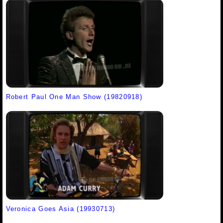
Robert Paul One Man Show (19820918)
Veronica Goes Asia (19930713)