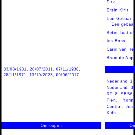
Dirk
Ersin Kiris
Een Gebaar
Een gebaar
Beter Laat d
Ida Bons
Carol van He
Bram de Aap
03/03/1931
,
28/07/2011
,
07/11/1936
,
28/11/1971
,
13/10/2023
,
09/06/2017
Nederland 1
Nederland 
RTL8
,
SBS6
Tien
,
Yorin
Central
,
Jeti
Kids
Omroepen
On