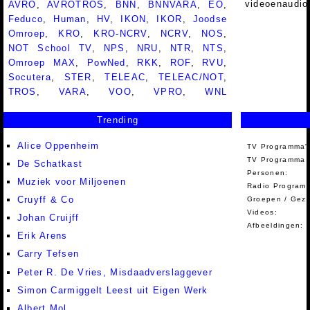
videoenaudio
AVRO
,
AVROTROS
,
BNN
,
BNNVARA
,
EO
,
Feduco
,
Human
,
HV
,
IKON
,
IKOR
,
Joodse
Omroep
,
KRO
,
KRO-NCRV
,
NCRV
,
NOS
,
NOT School TV
,
NPS
,
NRU
,
NTR
,
NTS
,
Omroep MAX
,
PowNed
,
RKK
,
ROF
,
RVU
,
Socutera
,
STER
,
TELEAC
,
TELEAC/NOT
,
TROS
,
VARA
,
VOO
,
VPRO
,
WNL
Trending
Alice Oppenheim
TV Programma'
TV Programma A
De Schatkast
Personen:
Muziek voor Miljoenen
Radio Programm
Cruyff & Co
Groepen / Gez
Videos:
Johan Cruijff
Afbeeldingen:
Erik Arens
Carry Tefsen
Peter R. De Vries, Misdaadverslaggever
Simon Carmiggelt Leest uit Eigen Werk
Albert Mol