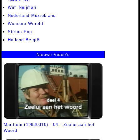
Wim Neijman
Nederland Muziekland
Wondere Wereld
Stefan Pop
Holland-België
Nieuwe Video's
Maritiem (19830310) - 04 - Zeelui aan het
Woord