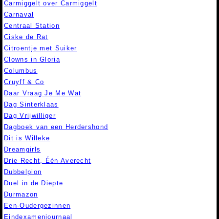
Carmiggelt over Carmiggelt
Carnaval
Centraal Station
Ciske de Rat
Citroentje met Suiker
Clowns in Gloria
Columbus
Cruyff & Co
Daar Vraag Je Me Wat
Dag Sinterklaas
Dag Vrijwilliger
Dagboek van een Herdershond
Dit is Willeke
Dreamgirls
Drie Recht, Één Averecht
Dubbelpion
Duel in de Diepte
Durmazon
Een-Oudergezinnen
Eindexamenjournaal