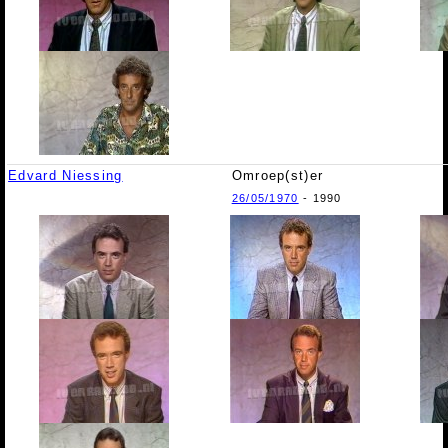
Edvard Niessing
Omroep(st)er
26/05/1970
- 1990