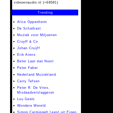
videoenaudio.nl (+68581)
Trending
Alice Oppenheim
De Schatkast
Muziek voor Miljoenen
Cruyff & Co
Johan Cruijff
Erik Arens
Beter Laat dan Nooit
Peter Faber
Nederland Muziekland
Carry Tefsen
Peter R. De Vries,
Misdaadverslaggever
Lou Geels
Wondere Wereld
Simon Carmiggelt Leest uit Eigen