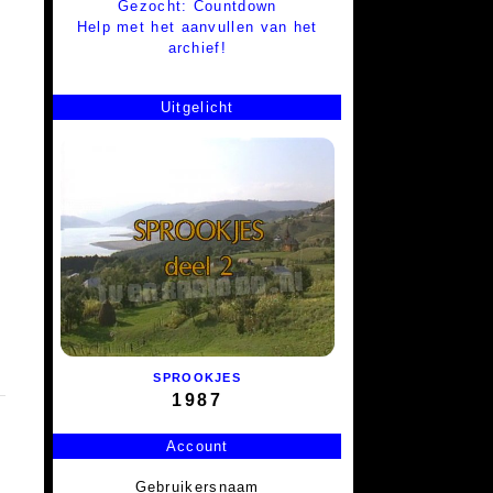
Gezocht: Countdown
Help met het aanvullen van het
archief!
Uitgelicht
SPROOKJES
1987
Account
Gebruikersnaam