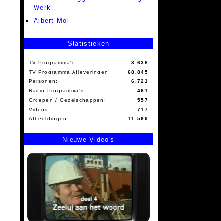
Werk
Albert Mol
Statistieken
TV Programma's:
3.638
TV Programma Afleveringen:
68.845
Personen:
6.721
Radio Programma's:
461
Groepen / Gezelschappen:
557
Videos:
717
Afbeeldingen:
11.569
Nieuwe Video's