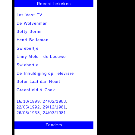
Recent bekeken
Los Vast TV
De Wolvenman
Betty Berini
Henri Bolleman
Swiebertje
Enny Mols - de Leeuwe
Swiebertje
De Inhuldiging op Televisie
Beter Laat dan Nooit
Greenfield & Cook
16/10/1999
,
24/02/1983
,
22/05/1992
,
29/12/1981
,
26/05/1933
,
24/03/1981
Zenders