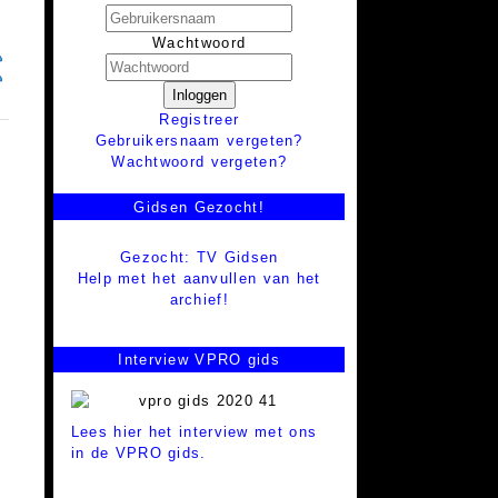
Wachtwoord
Inloggen
Registreer
Gebruikersnaam vergeten?
Wachtwoord vergeten?
Gidsen Gezocht!
Gezocht: TV Gidsen
Help met het aanvullen van het
archief!
Interview VPRO gids
Lees hier het interview met ons
in de VPRO gids.