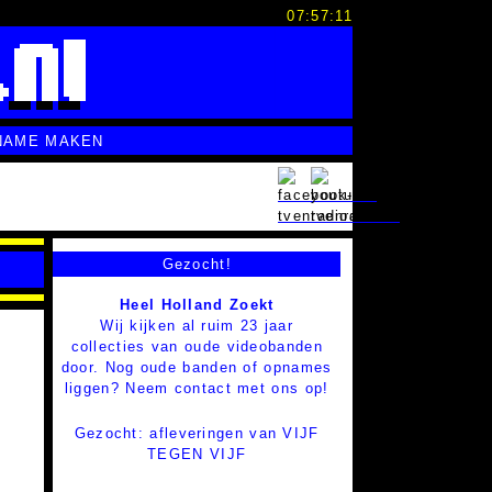
07:57:12
NAME MAKEN
Gezocht!
Heel Holland Zoekt
Wij kijken al ruim 23 jaar
collecties van oude videobanden
door. Nog oude banden of opnames
liggen? Neem contact met ons op!
Gezocht: afleveringen van VIJF
TEGEN VIJF