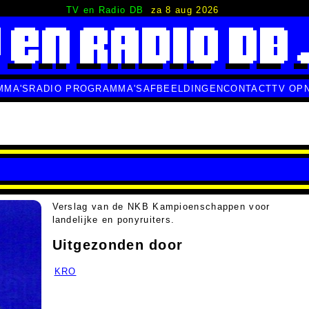
TV en Radio DB
za 8 aug 2026
MMA'S
RADIO PROGRAMMA'S
AFBEELDINGEN
CONTACT
TV OP
Verslag van de NKB Kampioenschappen voor
landelijke en ponyruiters.
Uitgezonden door
KRO