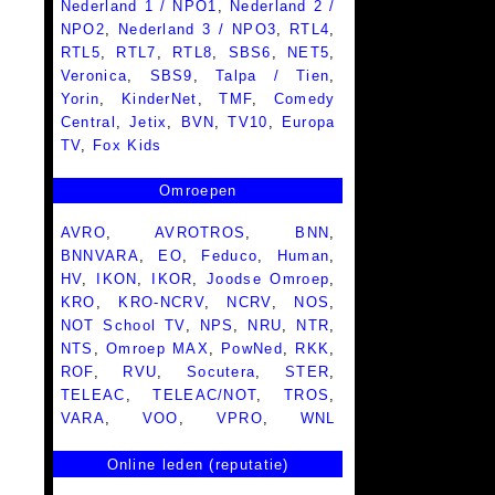
Nederland 1 / NPO1
,
Nederland 2 /
NPO2
,
Nederland 3 / NPO3
,
RTL4
,
RTL5
,
RTL7
,
RTL8
,
SBS6
,
NET5
,
Veronica
,
SBS9
,
Talpa / Tien
,
Yorin
,
KinderNet
,
TMF
,
Comedy
Central
,
Jetix
,
BVN
,
TV10
,
Europa
TV
,
Fox Kids
Omroepen
AVRO
,
AVROTROS
,
BNN
,
BNNVARA
,
EO
,
Feduco
,
Human
,
HV
,
IKON
,
IKOR
,
Joodse Omroep
,
KRO
,
KRO-NCRV
,
NCRV
,
NOS
,
NOT School TV
,
NPS
,
NRU
,
NTR
,
NTS
,
Omroep MAX
,
PowNed
,
RKK
,
ROF
,
RVU
,
Socutera
,
STER
,
TELEAC
,
TELEAC/NOT
,
TROS
,
VARA
,
VOO
,
VPRO
,
WNL
Online leden (reputatie)