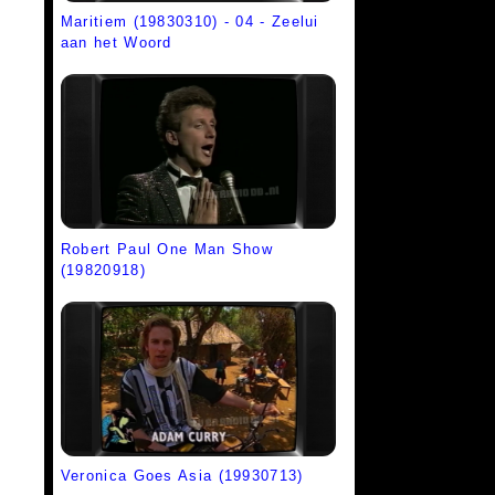
Maritiem (19830310) - 04 - Zeelui
aan het Woord
Robert Paul One Man Show
(19820918)
Veronica Goes Asia (19930713)