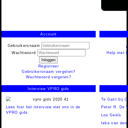
Account
Gebruikersnaam
Help met h
Wachtwoord
Inloggen
Registreer
Gebruikersnaam vergeten?
Wachtwoord vergeten?
Interview VPRO gids
Te Gast bij 
Lees hier het interview met ons in de
Peter R. De 
VPRO gids.
Lou Geels
Ieke van den