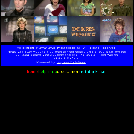
All content
©
2009-2026 tvenradiodb.nl - All Rights Reserved.
Niets van deze website mag worden vermenigvuldigd of openbaar worden
gemaakt zonder voorafgaande schriftelijke toestemming van de
auteurs/makers.
Powered by
Implano Data6ase
home
help mee
disclaimer
met dank aan