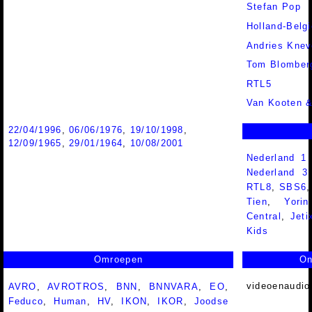
Stefan Pop
Holland-Belgi
Andries Knev
Tom Blomber
RTL5
Van Kooten &
22/04/1996
,
06/06/1976
,
19/10/1998
,
12/09/1965
,
29/01/1964
,
10/08/2001
Nederland 1
Nederland 
RTL8
,
SBS6
Tien
,
Yorin
Central
,
Jeti
Kids
Omroepen
On
videoenaudio
AVRO
,
AVROTROS
,
BNN
,
BNNVARA
,
EO
,
Feduco
,
Human
,
HV
,
IKON
,
IKOR
,
Joodse