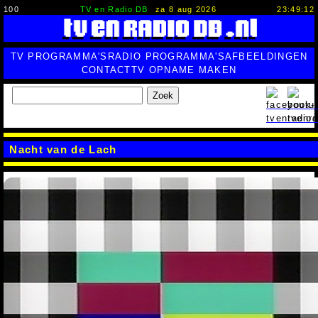
100
TV en Radio DB
za 8 aug 2026
23:49:12
TV PROGRAMMA'S
RADIO PROGRAMMA'S
AFBEELDINGEN
CONTACT
TV OPNAME MAKEN
Zoek
Nacht van de Lach