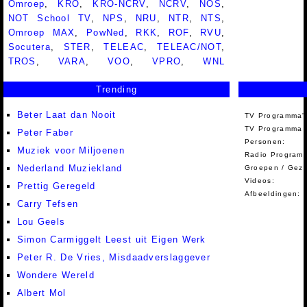
Omroep
,
KRO
,
KRO-NCRV
,
NCRV
,
NOS
,
NOT School TV
,
NPS
,
NRU
,
NTR
,
NTS
,
Omroep MAX
,
PowNed
,
RKK
,
ROF
,
RVU
,
Socutera
,
STER
,
TELEAC
,
TELEAC/NOT
,
TROS
,
VARA
,
VOO
,
VPRO
,
WNL
Trending
Beter Laat dan Nooit
TV Programma'
TV Programma A
Peter Faber
Personen:
Muziek voor Miljoenen
Radio Programm
Nederland Muziekland
Groepen / Gez
Videos:
Prettig Geregeld
Afbeeldingen:
Carry Tefsen
Lou Geels
Simon Carmiggelt Leest uit Eigen Werk
Peter R. De Vries, Misdaadverslaggever
Wondere Wereld
Albert Mol