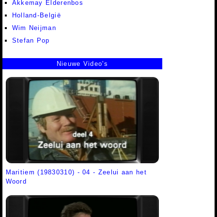
Akkemay Elderenbos
Holland-België
Wim Neijman
Stefan Pop
Nieuwe Video's
Maritiem (19830310) - 04 - Zeelui aan het
Woord