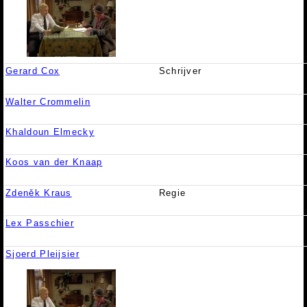
Gerard Cox
Schrijver
Walter Crommelin
Khaldoun Elmecky
Koos van der Knaap
Zdeněk Kraus
Regie
Lex Passchier
Sjoerd Pleijsier