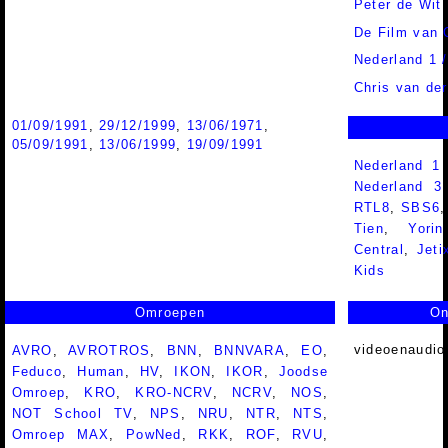
Peter de Wit
De Film van
Nederland 1 
Chris van der
01/09/1991
,
29/12/1999
,
13/06/1971
,
05/09/1991
,
13/06/1999
,
19/09/1991
Nederland 1
Nederland 
RTL8
,
SBS6
Tien
,
Yorin
Central
,
Jeti
Kids
Omroepen
On
videoenaudio
AVRO
,
AVROTROS
,
BNN
,
BNNVARA
,
EO
,
Feduco
,
Human
,
HV
,
IKON
,
IKOR
,
Joodse
Omroep
,
KRO
,
KRO-NCRV
,
NCRV
,
NOS
,
NOT School TV
,
NPS
,
NRU
,
NTR
,
NTS
,
Omroep MAX
,
PowNed
,
RKK
,
ROF
,
RVU
,