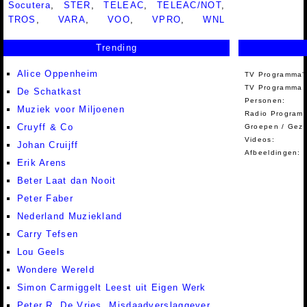
Socutera
,
STER
,
TELEAC
,
TELEAC/NOT
,
TROS
,
VARA
,
VOO
,
VPRO
,
WNL
Trending
Alice Oppenheim
TV Programma'
TV Programma A
De Schatkast
Personen:
Muziek voor Miljoenen
Radio Programm
Cruyff & Co
Groepen / Gez
Videos:
Johan Cruijff
Afbeeldingen:
Erik Arens
Beter Laat dan Nooit
Peter Faber
Nederland Muziekland
Carry Tefsen
Lou Geels
Wondere Wereld
Simon Carmiggelt Leest uit Eigen Werk
Peter R. De Vries, Misdaadverslaggever