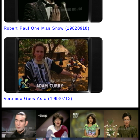
Robert Paul One Man Show (19820918)
Veronica Goes Asia (19930713)