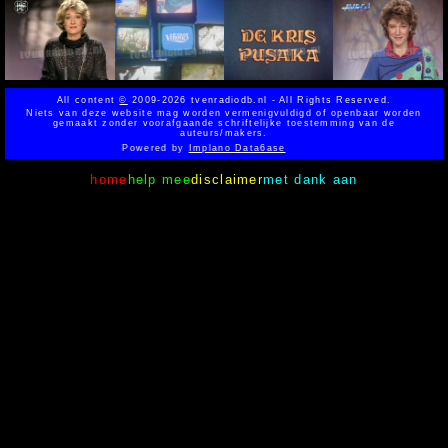
All content
©
2009-2026 tvenradiodb.nl - All Rights Reserved.
Niets van deze website mag worden vermenigvuldigd of openbaar worden
gemaakt zonder voorafgaande schriftelijke toestemming van de
auteurs/makers.
Powered by
Implano Data6ase
home
help mee
disclaimer
met dank aan