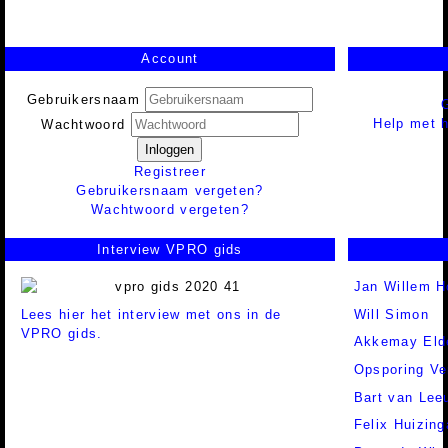
Account
Gebruikersnaam
Help met h
Wachtwoord
Inloggen
Registreer
Gebruikersnaam vergeten?
Wachtwoord vergeten?
Interview VPRO gids
Jan Willem H
Lees hier het interview met ons in de
Will Simon
VPRO gids.
Akkemay Eld
Opsporing Ve
Bart van Lee
Felix Huizing