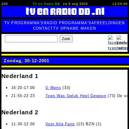
100
TV en Radio DB
za 8 aug 2026
12:59:47
TV PROGRAMMA'S
RADIO PROGRAMMA'S
AFBEELDINGEN
CONTACT
TV OPNAME MAKEN
Zoek
Zondag, 30-12-2001
Nederland 1
16:20-17:00
© Mens
(33)
21:55-22:23
Toen Was Geluk Heel Gewoon
(73) De sc
Nederland 2
11:30-12:00
Voor Alle Fans
(13) BZN (1)