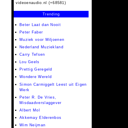
videoenaudio.nl (+68581)
Trending
Beter Laat dan Nooit
Peter Faber
Muziek voor Miljoenen
Nederland Muziekland
Carry Tefsen
Lou Geels
Prettig Geregeld
Wondere Wereld
Simon Carmiggelt Leest uit Eigen
Werk
Peter R. De Vries,
Misdaadverslaggever
Albert Mol
Akkemay Elderenbos
Wim Neijman