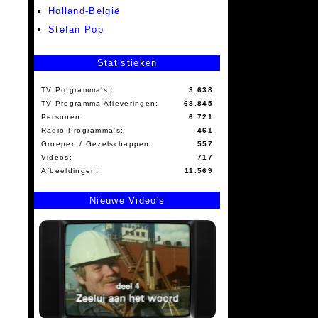
Holland-België
Stefan Pop
Statistieken
TV Programma's:
3.638
TV Programma Afleveringen:
68.845
Personen:
6.721
Radio Programma's:
461
Groepen / Gezelschappen:
557
Videos:
717
Afbeeldingen:
11.569
Nieuwe Video's