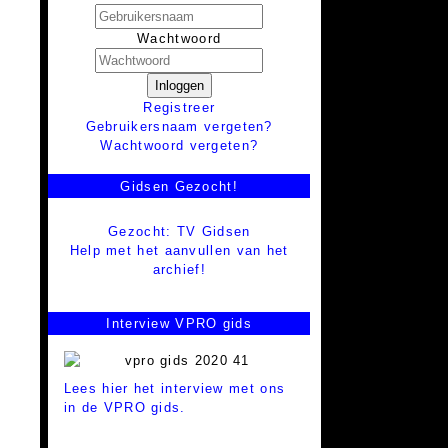
Wachtwoord
Inloggen
Registreer
Gebruikersnaam vergeten?
Wachtwoord vergeten?
Gidsen Gezocht!
Gezocht: TV Gidsen
Help met het aanvullen van het
archief!
Interview VPRO gids
Lees hier het interview met ons
in de VPRO gids.