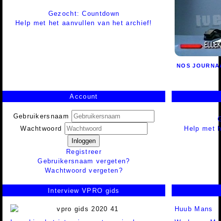
Gezocht: Countdown
Help met het aanvullen van het archief!
NOS JOURNA
Account
Gebruikersnaam
Help met h
Wachtwoord
Inloggen
Registreer
Gebruikersnaam vergeten?
Wachtwoord vergeten?
Interview VPRO gids
Huub Mans