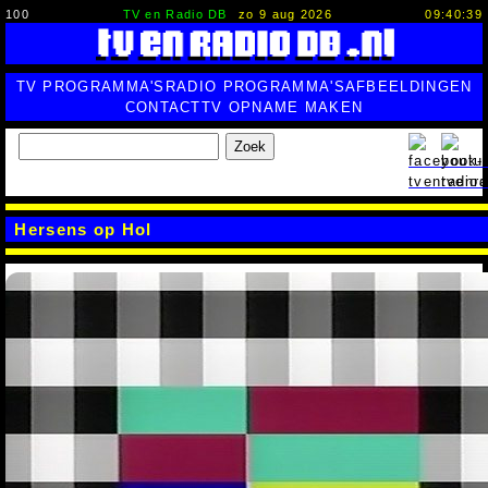
100
TV en Radio DB
zo 9 aug 2026
09:40:40
TV PROGRAMMA'S
RADIO PROGRAMMA'S
AFBEELDINGEN
CONTACT
TV OPNAME MAKEN
Zoek
Hersens op Hol