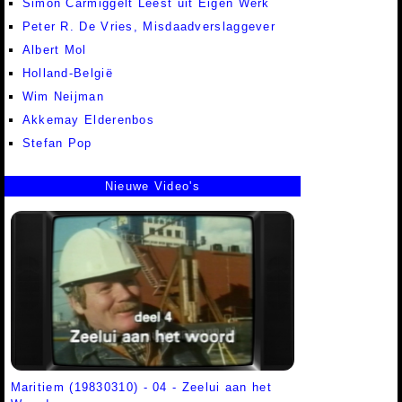
Simon Carmiggelt Leest uit Eigen Werk
Peter R. De Vries, Misdaadverslaggever
Albert Mol
Holland-België
Wim Neijman
Akkemay Elderenbos
Stefan Pop
Nieuwe Video's
Maritiem (19830310) - 04 - Zeelui aan het