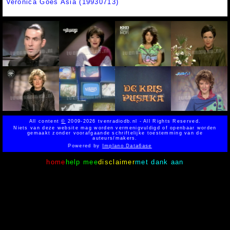
Veronica Goes Asia (19930713)
All content
©
2009-2026 tvenradiodb.nl - All Rights Reserved.
Niets van deze website mag worden vermenigvuldigd of openbaar worden
gemaakt zonder voorafgaande schriftelijke toestemming van de
auteurs/makers.
Powered by
Implano Data6ase
home
help mee
disclaimer
met dank aan