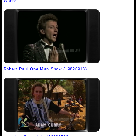
Woord
Robert Paul One Man Show (19820918)