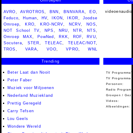
Omroepen
On
videoenaudio
AVRO
,
AVROTROS
,
BNN
,
BNNVARA
,
EO
,
Feduco
,
Human
,
HV
,
IKON
,
IKOR
,
Joodse
Omroep
,
KRO
,
KRO-NCRV
,
NCRV
,
NOS
,
NOT School TV
,
NPS
,
NRU
,
NTR
,
NTS
,
Omroep MAX
,
PowNed
,
RKK
,
ROF
,
RVU
,
Socutera
,
STER
,
TELEAC
,
TELEAC/NOT
,
TROS
,
VARA
,
VOO
,
VPRO
,
WNL
Trending
Beter Laat dan Nooit
TV Programma'
TV Programma A
Peter Faber
Personen:
Muziek voor Miljoenen
Radio Programm
Nederland Muziekland
Groepen / Gez
Videos:
Prettig Geregeld
Afbeeldingen:
Carry Tefsen
Lou Geels
Wondere Wereld