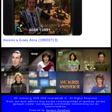
Veronica Goes Asia (19930713)
All content
©
2009-2026 tvenradiodb.nl - All Rights Reserved.
Niets van deze website mag worden vermenigvuldigd of openbaar worden
gemaakt zonder voorafgaande schriftelijke toestemming van de
auteurs/makers.
Powered by
Implano Data6ase