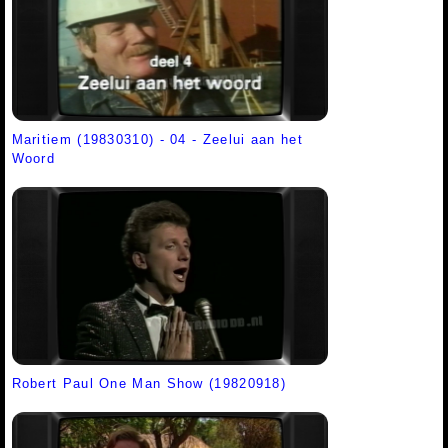
Maritiem (19830310) - 04 - Zeelui aan het
Woord
Robert Paul One Man Show (19820918)