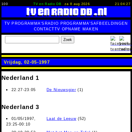
100
TV en Radio DB
za 8 aug 2026
21:04:28
TV PROGRAMMA'S
RADIO PROGRAMMA'S
AFBEELDINGEN
CONTACT
TV OPNAME MAKEN
Zoek
Vrijdag, 02-05-1997
Nederland 1
22:27-23:05
De Nieuwsgier
(1)
Nederland 3
01/05/1997,
Laat de Leeuw
(52)
23:25-00:10