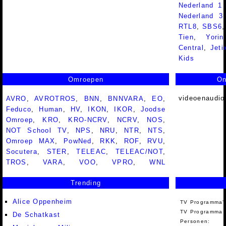
Nederland 1
Nederland 
RTL8
,
SBS6
Tien
,
Yorin
Central
,
Jeti
Kids
Omroepen
On
videoenaudio
AVRO
,
AVROTROS
,
BNN
,
BNNVARA
,
EO
,
Feduco
,
Human
,
HV
,
IKON
,
IKOR
,
Joodse
Omroep
,
KRO
,
KRO-NCRV
,
NCRV
,
NOS
,
NOT School TV
,
NPS
,
NRU
,
NTR
,
NTS
,
Omroep MAX
,
PowNed
,
RKK
,
ROF
,
RVU
,
Socutera
,
STER
,
TELEAC
,
TELEAC/NOT
,
TROS
,
VARA
,
VOO
,
VPRO
,
WNL
Trending
Alice Oppenheim
TV Programma'
TV Programma A
De Schatkast
Personen: