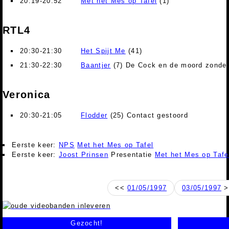
20:19-20:52
Met het Mes op Tafel
(1)
RTL4
20:30-21:30
Het Spijt Me
(41)
21:30-22:30
Baantjer
(7) De Cock en de moord zonder 
Veronica
20:30-21:05
Flodder
(25) Contact gestoord
Eerste keer:
NPS
Met het Mes op Tafel
Eerste keer:
Joost Prinsen
Presentatie
Met het Mes op Tafe
<<
01/05/1997
03/05/1997
>
Gezocht!