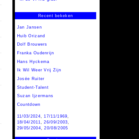
Recent bekeken
Jan Jansen
Huib Orizand
Dolf Brouwers
Franka Oudenrijn
Hans Hyckema
Ik Wil Weer Vrij Zijn
Josée Ruiter
Student-Talent
Suzan Ijzermans
Countdown
11/03/2024
,
17/11/1969
,
18/04/2011
,
26/09/2003
,
29/05/2004
,
20/08/2005