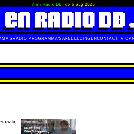
TV en Radio DB
do 6 aug 2026
MMA'S
RADIO PROGRAMMA'S
AFBEELDINGEN
CONTACT
TV OP
rviewde