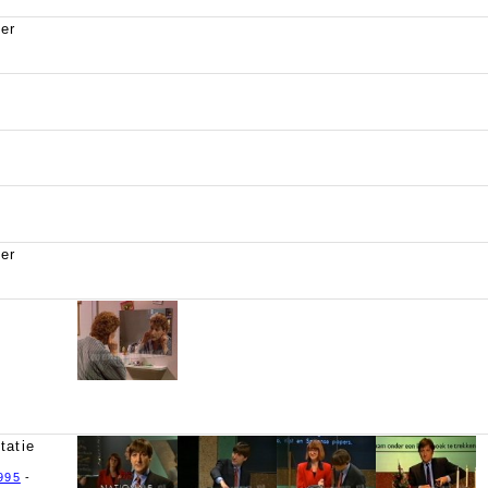
ver
ver
tatie
995
-