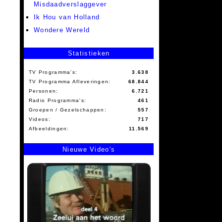
Misdaadverslaggever
Ik Hou van Holland
Wondere Wereld
Statistieken
TV Programma's:
3.638
TV Programma Afleveringen:
68.844
Personen:
6.721
Radio Programma's:
461
Groepen / Gezelschappen:
557
Videos:
717
Afbeeldingen:
11.569
Nieuwe Video's