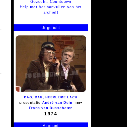
Gezocht: Countdown
Help met het aanvullen van het
archief!
Uitgelicht
DAG, DAG, HEERLIJKE LACH
presentatie
André van Duin
mmv
Frans van Dusschoten
1974
Account