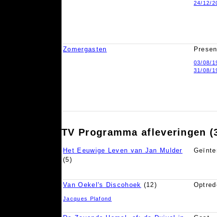
24/12/2
Zomergasten
Presen
03/08/1
31/08/1
TV Programma afleveringen (
Het Eeuwige Leven van Jan Mulder
Geïnte
(5)
Van Oekel's Discohoek
(12)
Optred
Jacques Plafond