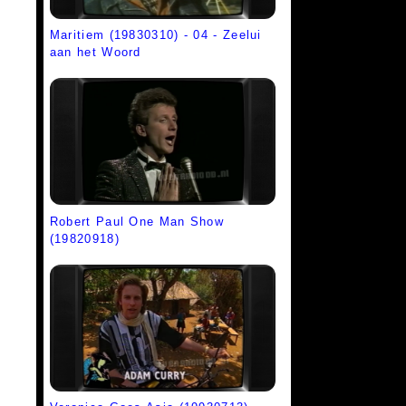
Maritiem (19830310) - 04 - Zeelui
aan het Woord
Robert Paul One Man Show
(19820918)