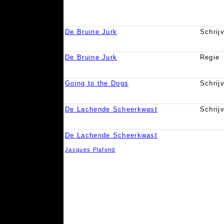
De Bruine Jurk
Schrij
De Bruine Jurk
Regie
Going to the Dogs
Schrij
De Lachende Scheerkwast
Schrij
De Lachende Scheerkwast
Jacques Plafond