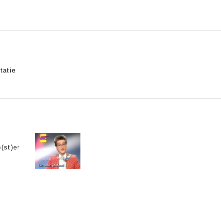
tatie
(st)er