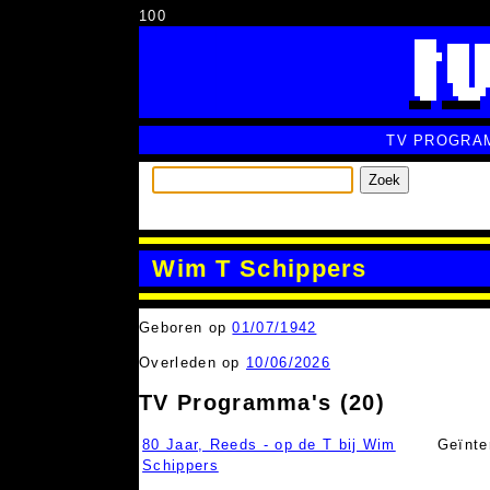
100
TV PROGRA
Zoek
Wim T Schippers
Geboren op
01/07/1942
Overleden op
10/06/2026
TV Programma's (20)
80 Jaar, Reeds - op de T bij Wim
Geïnte
Schippers