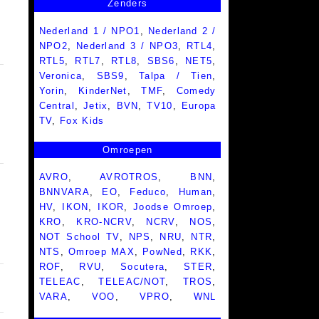
Zenders
Nederland 1 / NPO1
,
Nederland 2 /
NPO2
,
Nederland 3 / NPO3
,
RTL4
,
RTL5
,
RTL7
,
RTL8
,
SBS6
,
NET5
,
Veronica
,
SBS9
,
Talpa / Tien
,
Yorin
,
KinderNet
,
TMF
,
Comedy
Central
,
Jetix
,
BVN
,
TV10
,
Europa
TV
,
Fox Kids
Omroepen
AVRO
,
AVROTROS
,
BNN
,
BNNVARA
,
EO
,
Feduco
,
Human
,
HV
,
IKON
,
IKOR
,
Joodse Omroep
,
KRO
,
KRO-NCRV
,
NCRV
,
NOS
,
NOT School TV
,
NPS
,
NRU
,
NTR
,
NTS
,
Omroep MAX
,
PowNed
,
RKK
,
ROF
,
RVU
,
Socutera
,
STER
,
TELEAC
,
TELEAC/NOT
,
TROS
,
VARA
,
VOO
,
VPRO
,
WNL