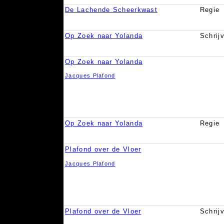
De Lachende Scheerkwast
Regie
Op Zoek naar Yolanda
Schrij
Op Zoek naar Yolanda
Jacques Plafond
Op Zoek naar Yolanda
Regie
Plafond over de Vloer
Jacques Plafond
Plafond over de Vloer
Schrij