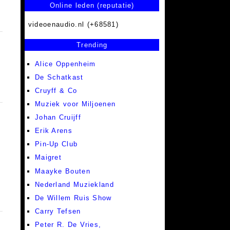
Online leden (reputatie)
videoenaudio.nl (+68581)
Trending
Alice Oppenheim
De Schatkast
Cruyff & Co
Muziek voor Miljoenen
Johan Cruijff
Erik Arens
Pin-Up Club
Maigret
Maayke Bouten
Nederland Muziekland
De Willem Ruis Show
Carry Tefsen
Peter R. De Vries,