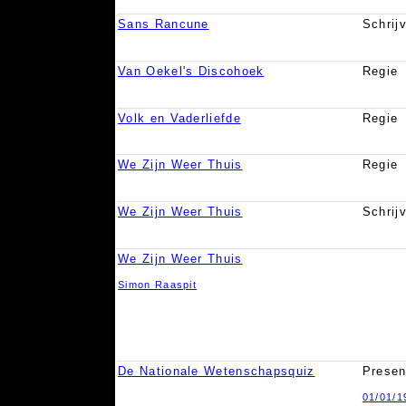
Sans Rancune
Schrij
Van Oekel's Discohoek
Regie
Volk en Vaderliefde
Regie
We Zijn Weer Thuis
Regie
We Zijn Weer Thuis
Schrij
We Zijn Weer Thuis
Simon Raaspit
De Nationale Wetenschapsquiz
Presen
01/01/1