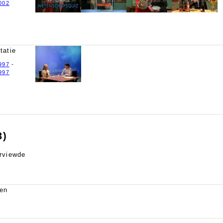
002
tatie
997
-
997
3)
rviewde
en