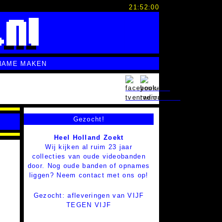
21:52:01
NAME MAKEN
Gezocht!
Heel Holland Zoekt
Wij kijken al ruim 23 jaar
collecties van oude videobanden
door. Nog oude banden of opnames
liggen? Neem contact met ons op!
Gezocht: afleveringen van VIJF
TEGEN VIJF