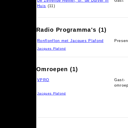
De Zevende Hemel, of: de Duivel in
Gast
Huis
(11)
Radio Programma's (1)
Ronflonflon met Jacques Plafond
Presen
Jacques Plafond
Omroepen (1)
VPRO
Gast-
omroep
Jacques Plafond