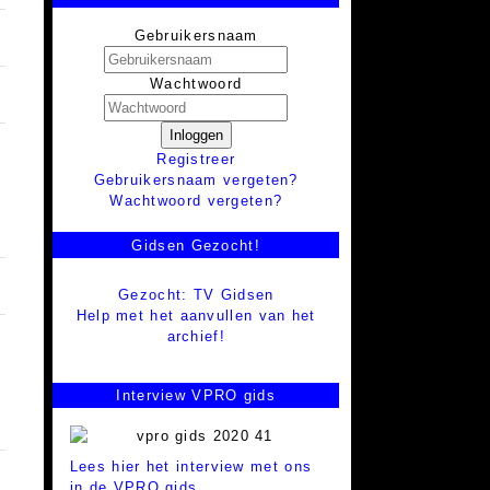
Gebruikersnaam
Wachtwoord
Inloggen
Registreer
Gebruikersnaam vergeten?
Wachtwoord vergeten?
Gidsen Gezocht!
Gezocht: TV Gidsen
Help met het aanvullen van het
archief!
Interview VPRO gids
Lees hier het interview met ons
in de VPRO gids.