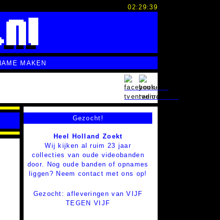
02:29:40
NAME MAKEN
Gezocht!
Heel Holland Zoekt
Wij kijken al ruim 23 jaar
collecties van oude videobanden
door. Nog oude banden of opnames
liggen? Neem contact met ons op!
Gezocht: afleveringen van VIJF
TEGEN VIJF