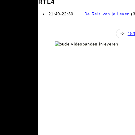
RTL4
21:40-22:30
De Reis van je Leven
(3
<<
18/