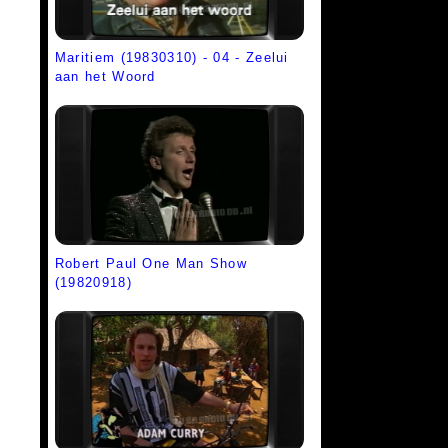
Maritiem (19830310) - 04 - Zeelui
aan het Woord
Robert Paul One Man Show
(19820918)