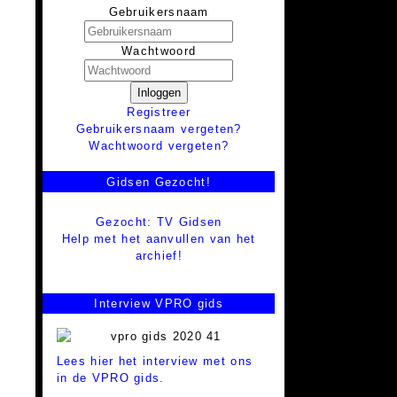
Gebruikersnaam
Wachtwoord
Inloggen
Registreer
Gebruikersnaam vergeten?
Wachtwoord vergeten?
Gidsen Gezocht!
Gezocht: TV Gidsen
Help met het aanvullen van het
archief!
Interview VPRO gids
Lees hier het interview met ons
in de VPRO gids.