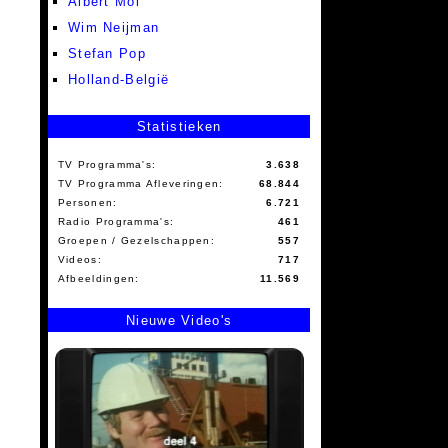
Albert Mol
Wim Neijman
Stefan Pop
Holland-België
Statistieken
TV Programma's:
3.638
TV Programma Afleveringen:
68.844
Personen:
6.721
Radio Programma's:
461
Groepen / Gezelschappen:
557
Videos:
717
Afbeeldingen:
11.569
Nieuwe Video's