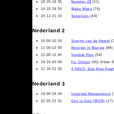
18:25-18:35
Nummer 28
(11)
19:25-19:50
Waku Waku
(76)
20:12-21:10
Spoorloos
(48)
Nederland 2
10:00-10:20
Sterren van de Hemel
(
11:00-12:00
Reiziger in Muziek
(89)
12:00-12:45
Voetbal Plus
(54)
19:25-20:00
Fa. Onrust
(85) Urban 
21:30-22:35
4 HAVO, Een Klas Apar
Nederland 3
18:00-18:30
Integraal Management
(
22:05-22:31
Oog in Oog (IKON)
(17)