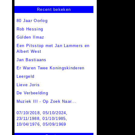
Recent bekeken
80 Jaar Oorlog
Rob Hessing
Gülden Ilmaz
Een Pitsstop met Jan Lammers en
Albert West
Jan Bastiaans
Er Waren Twee Koningskinderen
Leergeld
Lieve Joris
De Verbeelding
Muziek III - Op Zoek Naar...
07/10/2018
,
05/10/2024
,
23/11/1988
,
01/10/1985
,
10/04/1976
,
05/09/1969