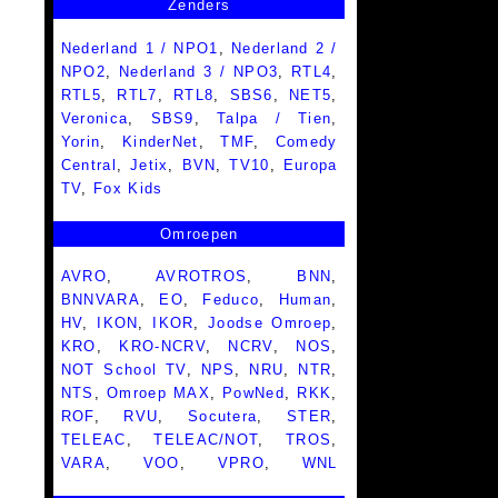
Zenders
Nederland 1 / NPO1
,
Nederland 2 /
NPO2
,
Nederland 3 / NPO3
,
RTL4
,
RTL5
,
RTL7
,
RTL8
,
SBS6
,
NET5
,
Veronica
,
SBS9
,
Talpa / Tien
,
Yorin
,
KinderNet
,
TMF
,
Comedy
Central
,
Jetix
,
BVN
,
TV10
,
Europa
TV
,
Fox Kids
Omroepen
AVRO
,
AVROTROS
,
BNN
,
BNNVARA
,
EO
,
Feduco
,
Human
,
HV
,
IKON
,
IKOR
,
Joodse Omroep
,
KRO
,
KRO-NCRV
,
NCRV
,
NOS
,
NOT School TV
,
NPS
,
NRU
,
NTR
,
NTS
,
Omroep MAX
,
PowNed
,
RKK
,
ROF
,
RVU
,
Socutera
,
STER
,
TELEAC
,
TELEAC/NOT
,
TROS
,
VARA
,
VOO
,
VPRO
,
WNL