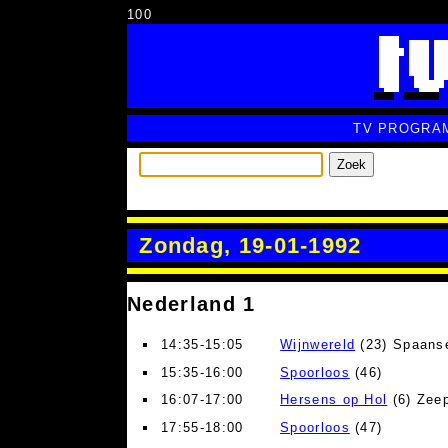
100
TV PROGRA
Zoek
Zondag, 19-01-1992
Nederland 1
14:35-15:05
Wijnwereld
(23) Spaanse
15:35-16:00
Spoorloos
(46)
16:07-17:00
Hersens op Hol
(6) Zee
17:55-18:00
Spoorloos
(47)