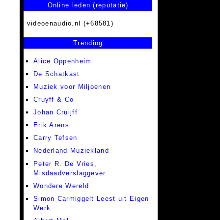
Online leden (reputatie)
videoenaudio.nl (+68581)
Trending
Alice Oppenheim
De Schatkast
Muziek voor Miljoenen
Cruyff & Co
Johan Cruijff
Erik Arens
Carry Tefsen
Nederland Muziekland
Peter R. De Vries,
Misdaadverslaggever
Wondere Wereld
Simon Carmiggelt Leest uit Eigen
Werk