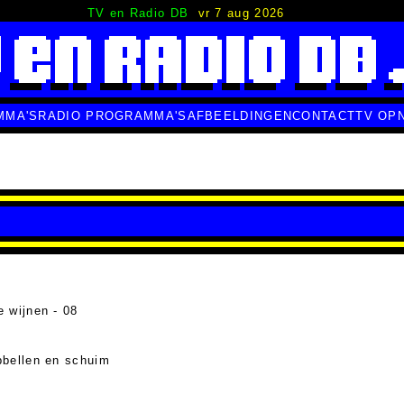
TV en Radio DB
vr 7 aug 2026
MMA'S
RADIO PROGRAMMA'S
AFBEELDINGEN
CONTACT
TV OP
 wijnen - 08
pbellen en schuim