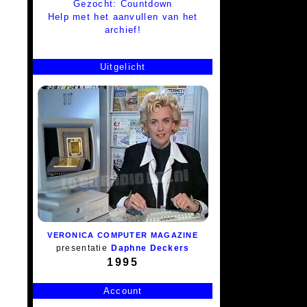
Gezocht: Countdown
Help met het aanvullen van het
archief!
Uitgelicht
VERONICA COMPUTER MAGAZINE
presentatie
Daphne Deckers
1995
Account