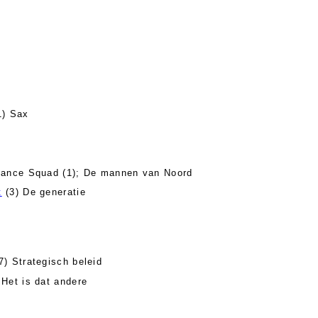
1) Sax
Dance Squad (1); De mannen van Noord
t
(3) De generatie
7) Strategisch beleid
 Het is dat andere