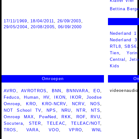
Klaver Vier
Bettina Berge
17/11/1969
,
18/04/2011
,
26/09/2003
,
29/05/2004
,
20/08/2005
,
06/09/2000
Nederland 1
Nederland 
RTL8
,
SBS6
Tien
,
Yorin
Central
,
Jeti
Kids
Omroepen
On
videoenaudio
AVRO
,
AVROTROS
,
BNN
,
BNNVARA
,
EO
,
Feduco
,
Human
,
HV
,
IKON
,
IKOR
,
Joodse
Omroep
,
KRO
,
KRO-NCRV
,
NCRV
,
NOS
,
NOT School TV
,
NPS
,
NRU
,
NTR
,
NTS
,
Omroep MAX
,
PowNed
,
RKK
,
ROF
,
RVU
,
Socutera
,
STER
,
TELEAC
,
TELEAC/NOT
,
TROS
,
VARA
,
VOO
,
VPRO
,
WNL