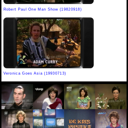
Robert Paul One Man Show (19820918)
Veronica Goes Asia (19930713)