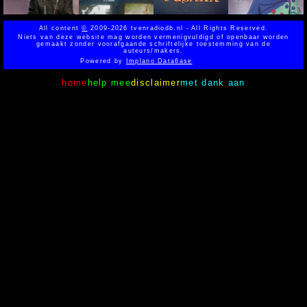
All content
©
2009-2026 tvenradiodb.nl - All Rights Reserved.
Niets van deze website mag worden vermenigvuldigd of openbaar worden
gemaakt zonder voorafgaande schriftelijke toestemming van de
auteurs/makers.
Powered by
Implano Data6ase
home
help mee
disclaimer
met dank aan