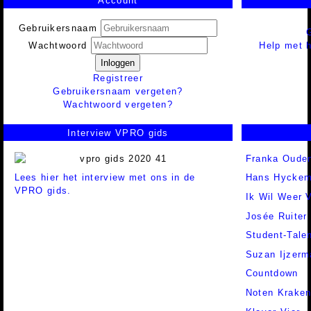
Account
Gebruikersnaam
Help met h
Wachtwoord
Inloggen
Registreer
Gebruikersnaam vergeten?
Wachtwoord vergeten?
Interview VPRO gids
Franka Ouden
Lees hier het interview met ons in de
Hans Hycke
VPRO gids.
Ik Wil Weer V
Josée Ruiter
Student-Tale
Suzan Ijzerm
Countdown
Noten Krake