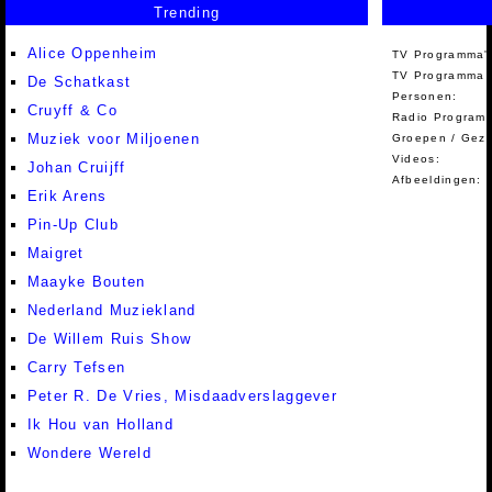
Trending
Alice Oppenheim
TV Programma'
TV Programma A
De Schatkast
Personen:
Cruyff & Co
Radio Programm
Muziek voor Miljoenen
Groepen / Gez
Videos:
Johan Cruijff
Afbeeldingen:
Erik Arens
Pin-Up Club
Maigret
Maayke Bouten
Nederland Muziekland
De Willem Ruis Show
Carry Tefsen
Peter R. De Vries, Misdaadverslaggever
Ik Hou van Holland
Wondere Wereld