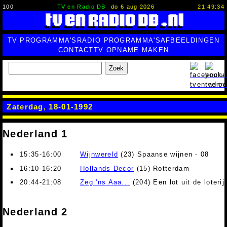
100
TV en Radio DB
do 6 aug 2026
21:49:35
TV PROGRAMMA'S
RADIO PROGRAMMA'S
AFBEELDINGEN
CONTACT
TV OPNAME MAKEN
Zoek
Zaterdag, 18-01-1992
Nederland 1
15:35-16:00
Wijnwereld
(23) Spaanse wijnen - 08
16:10-16:20
Hollands Decor
(15) Rotterdam
20:44-21:08
Zeg 'ns Aaa...
(204) Een lot uit de loterij
Nederland 2