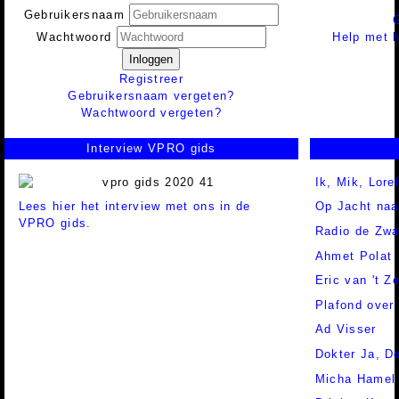
Gebruikersnaam
Help met h
Wachtwoord
Inloggen
Registreer
Gebruikersnaam vergeten?
Wachtwoord vergeten?
Interview VPRO gids
Ik, Mik, Lore
Lees hier het interview met ons in de
Op Jacht naa
VPRO gids.
Radio de Zwa
Ahmet Polat
Eric van 't Z
Plafond over
Ad Visser
Dokter Ja, D
Micha Hamel