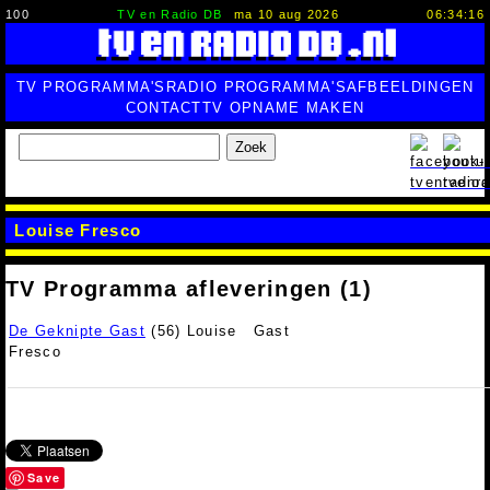
100
TV en Radio DB
ma 10 aug 2026
06:34:17
TV PROGRAMMA'S
RADIO PROGRAMMA'S
AFBEELDINGEN
CONTACT
TV OPNAME MAKEN
Zoek
Louise Fresco
TV Programma afleveringen (1)
De Geknipte Gast
(56) Louise
Gast
Fresco
Save