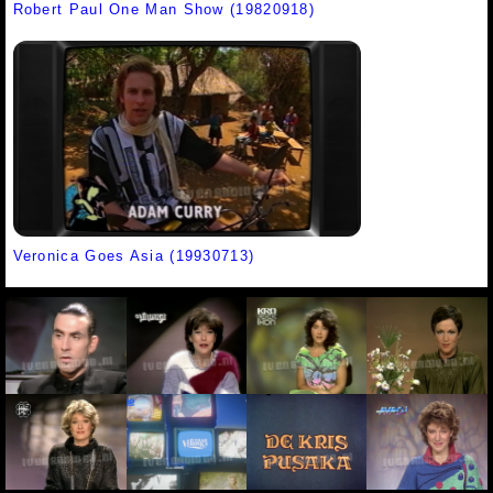
Robert Paul One Man Show (19820918)
Veronica Goes Asia (19930713)