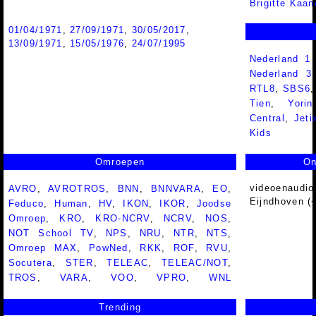
Brigitte Kaa
01/04/1971
,
27/09/1971
,
30/05/2017
,
13/09/1971
,
15/05/1976
,
24/07/1995
Nederland 1
Nederland 
RTL8
,
SBS6
Tien
,
Yorin
Central
,
Jeti
Kids
Omroepen
On
videoenaudio
AVRO
,
AVROTROS
,
BNN
,
BNNVARA
,
EO
,
Eijndhoven (
Feduco
,
Human
,
HV
,
IKON
,
IKOR
,
Joodse
Omroep
,
KRO
,
KRO-NCRV
,
NCRV
,
NOS
,
NOT School TV
,
NPS
,
NRU
,
NTR
,
NTS
,
Omroep MAX
,
PowNed
,
RKK
,
ROF
,
RVU
,
Socutera
,
STER
,
TELEAC
,
TELEAC/NOT
,
TROS
,
VARA
,
VOO
,
VPRO
,
WNL
Trending