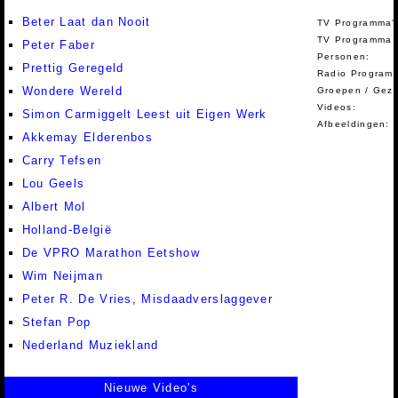
Beter Laat dan Nooit
TV Programma'
TV Programma A
Peter Faber
Personen:
Prettig Geregeld
Radio Programm
Wondere Wereld
Groepen / Gez
Videos:
Simon Carmiggelt Leest uit Eigen Werk
Afbeeldingen:
Akkemay Elderenbos
Carry Tefsen
Lou Geels
Albert Mol
Holland-België
De VPRO Marathon Eetshow
Wim Neijman
Peter R. De Vries, Misdaadverslaggever
Stefan Pop
Nederland Muziekland
Nieuwe Video's