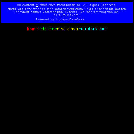
All content
©
2009-2026 tvenradiodb.nl - All Rights Reserved.
Niets van deze website mag worden vermenigvuldigd of openbaar worden
gemaakt zonder voorafgaande schriftelijke toestemming van de
auteurs/makers.
Powered by
Implano Data6ase
home
help mee
disclaimer
met dank aan