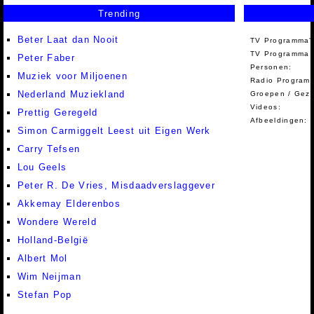
Trending
Beter Laat dan Nooit
TV Programma'
TV Programma A
Peter Faber
Personen:
Muziek voor Miljoenen
Radio Programm
Nederland Muziekland
Groepen / Gez
Videos:
Prettig Geregeld
Afbeeldingen:
Simon Carmiggelt Leest uit Eigen Werk
Carry Tefsen
Lou Geels
Peter R. De Vries, Misdaadverslaggever
Akkemay Elderenbos
Wondere Wereld
Holland-België
Albert Mol
Wim Neijman
Stefan Pop