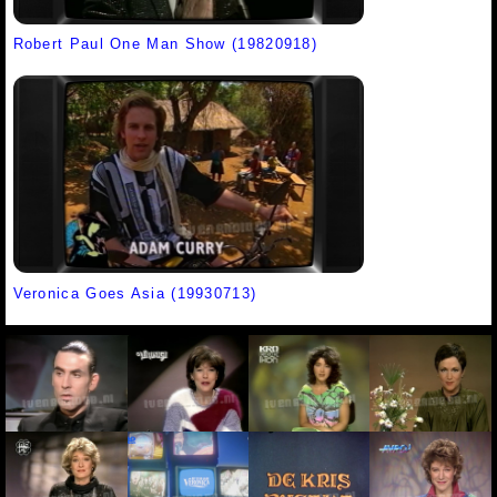
Robert Paul One Man Show (19820918)
Veronica Goes Asia (19930713)