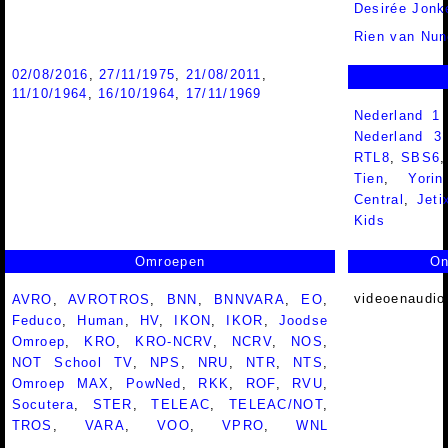
Desirée Jonk
Rien van Nu
02/08/2016
,
27/11/1975
,
21/08/2011
,
11/10/1964
,
16/10/1964
,
17/11/1969
Nederland 1
Nederland 
RTL8
,
SBS6
Tien
,
Yorin
Central
,
Jeti
Kids
Omroepen
On
videoenaudio
AVRO
,
AVROTROS
,
BNN
,
BNNVARA
,
EO
,
Feduco
,
Human
,
HV
,
IKON
,
IKOR
,
Joodse
Omroep
,
KRO
,
KRO-NCRV
,
NCRV
,
NOS
,
NOT School TV
,
NPS
,
NRU
,
NTR
,
NTS
,
Omroep MAX
,
PowNed
,
RKK
,
ROF
,
RVU
,
Socutera
,
STER
,
TELEAC
,
TELEAC/NOT
,
TROS
,
VARA
,
VOO
,
VPRO
,
WNL