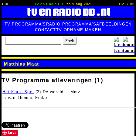
100
TV en Radio DB
zo 9 aug 2026
15:17:10
TV PROGRAMMA'S
RADIO PROGRAMMA'S
AFBEELDINGEN
CONTACT
TV OPNAME MAKEN
Zoek
Matthias Maat
TV Programma afleveringen (1)
Het Korte Spel
(2) De wereld
Mmv
is van Thomas Finke
Save