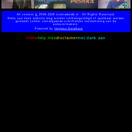
All content
©
2009-2026 tvenradiodb.nl - All Rights Reserved.
Niets van deze website mag worden vermenigvuldigd of openbaar worden
gemaakt zonder voorafgaande schriftelijke toestemming van de
auteurs/makers.
Powered by
Implano Data6ase
home
help mee
disclaimer
met dank aan