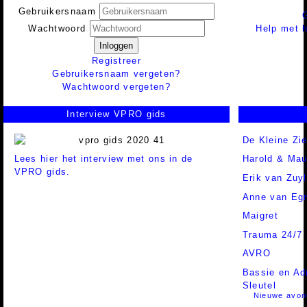
Gebruikersnaam
Help met h
Wachtwoord
Inloggen
Registreer
Gebruikersnaam vergeten?
Wachtwoord vergeten?
Interview VPRO gids
De Kleine Zie
Lees hier het interview met ons in de
Harold & Ma
VPRO gids.
Erik van Zuy
Anne van Eg
Maigret
Trauma 24/7
AVRO
Bassie en Ad
Sleutel
Nieuwe avon