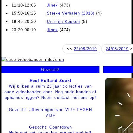
11:10-12:05
Jinek
(473)
15:50-16:25
Sterke Verhalen (2018)
(4)
19:45-20:30
Uit mijn Keuken
(5)
23:20-00:10
Jinek
(474)
<<
22/08/2019
24/08/2019
>
Gezocht!
Heel Holland Zoekt
Wij kijken al ruim 23 jaar collecties van
oude videobanden door. Nog oude banden of
opnames liggen? Neem contact met ons op!
Gezocht: afleveringen van VIJF TEGEN
VIJF
Gezocht: Countdown
Help met het aanvullen van het archief!