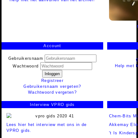
Account
Gebruikersnaam
Help met h
Wachtwoord
Inloggen
Registreer
Gebruikersnaam vergeten?
Wachtwoord vergeten?
Interview VPRO gids
Chem-Bits M
Lees hier het interview met ons in de
Akkemay Eld
VPRO gids.
't Is Kindersp