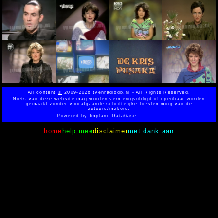
All content
©
2009-2026 tvenradiodb.nl - All Rights Reserved.
Niets van deze website mag worden vermenigvuldigd of openbaar worden
gemaakt zonder voorafgaande schriftelijke toestemming van de
auteurs/makers.
Powered by
Implano Data6ase
home
help mee
disclaimer
met dank aan