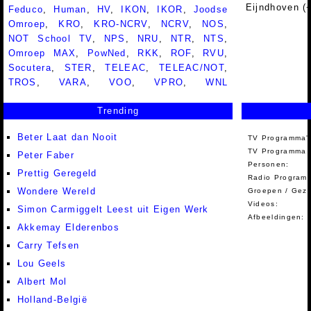
Eijndhoven (
Feduco
,
Human
,
HV
,
IKON
,
IKOR
,
Joodse
Omroep
,
KRO
,
KRO-NCRV
,
NCRV
,
NOS
,
NOT School TV
,
NPS
,
NRU
,
NTR
,
NTS
,
Omroep MAX
,
PowNed
,
RKK
,
ROF
,
RVU
,
Socutera
,
STER
,
TELEAC
,
TELEAC/NOT
,
TROS
,
VARA
,
VOO
,
VPRO
,
WNL
Trending
Beter Laat dan Nooit
TV Programma'
TV Programma A
Peter Faber
Personen:
Prettig Geregeld
Radio Programm
Wondere Wereld
Groepen / Gez
Videos:
Simon Carmiggelt Leest uit Eigen Werk
Afbeeldingen:
Akkemay Elderenbos
Carry Tefsen
Lou Geels
Albert Mol
Holland-België