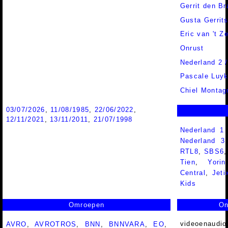
Gerrit den Br
Gusta Gerrit
Eric van 't Z
Onrust
Nederland 2 
Pascale Luy
Chiel Montag
03/07/2026
,
11/08/1985
,
22/06/2022
,
12/11/2021
,
13/11/2011
,
21/07/1998
Nederland 1
Nederland 
RTL8
,
SBS6
Tien
,
Yorin
Central
,
Jeti
Kids
Omroepen
On
videoenaudio
AVRO
,
AVROTROS
,
BNN
,
BNNVARA
,
EO
,