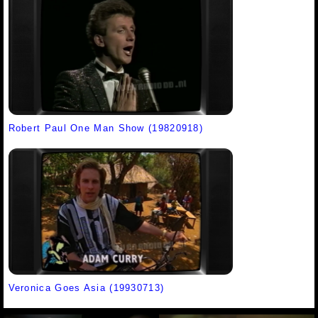
Robert Paul One Man Show (19820918)
Veronica Goes Asia (19930713)