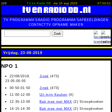
100
TV en Radio DB
ma 10 aug 2026
07:50:53
TV PROGRAMMA'S
RADIO PROGRAMMA'S
AFBEELDINGEN
CONTACT
TV OPNAME MAKEN
Zoek
Vrijdag, 23-08-2019
NPO 1
22/08/2019,
Jinek
(473)
23:05-00:05
00:50-01:50
Jinek
(473)
11:00-12:00
Uit mijn Keuken
(4)
12:35-13:00
Bak mee met MAX
(2) Stroopkoeken
14:15-14:30
Bak mee met MAX
(2) Stroopkoeken