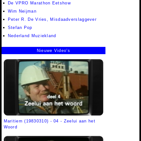
De VPRO Marathon Eetshow
Wim Neijman
Peter R. De Vries, Misdaadverslaggever
Stefan Pop
Nederland Muziekland
Nieuwe Video's
Maritiem (19830310) - 04 - Zeelui aan het
Woord