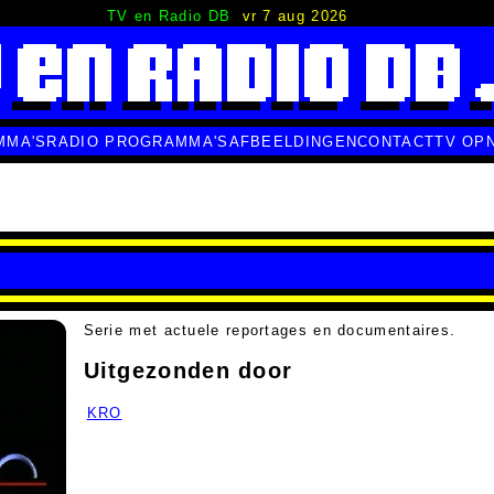
TV en Radio DB
vr 7 aug 2026
MMA'S
RADIO PROGRAMMA'S
AFBEELDINGEN
CONTACT
TV OP
Serie met actuele reportages en documentaires.
Uitgezonden door
KRO