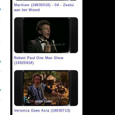
Maritiem (19830310) - 04 - Zeelui
aan het Woord
Robert Paul One Man Show
(19820918)
Veronica Goes Asia (19930713)