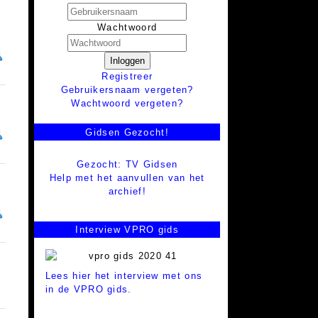
Wachtwoord
Inloggen
Registreer
Gebruikersnaam vergeten?
Wachtwoord vergeten?
Gidsen Gezocht!
Gezocht: TV Gidsen
Help met het aanvullen van het
archief!
Interview VPRO gids
Lees hier het interview met ons
in de VPRO gids.