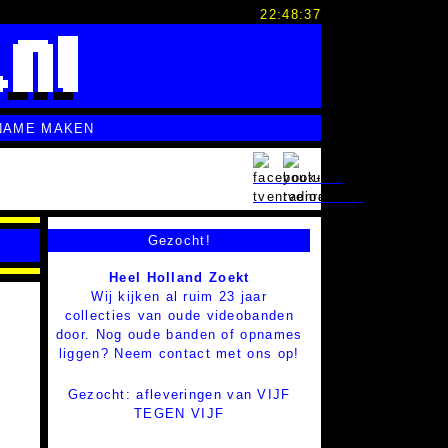
22:48:38
NAME MAKEN
Gezocht!
Heel Holland Zoekt
Wij kijken al ruim 23 jaar
collecties van oude videobanden
door. Nog oude banden of opnames
liggen? Neem contact met ons op!
Gezocht: afleveringen van VIJF
TEGEN VIJF