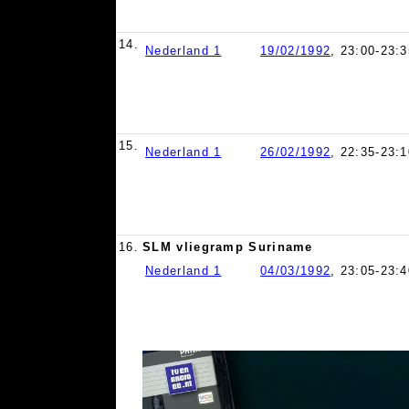
14.
Nederland 1
19/02/1992
, 23:00-23:3
15.
Nederland 1
26/02/1992
, 22:35-23:1
16.
SLM vliegramp Suriname
Nederland 1
04/03/1992
, 23:05-23:4