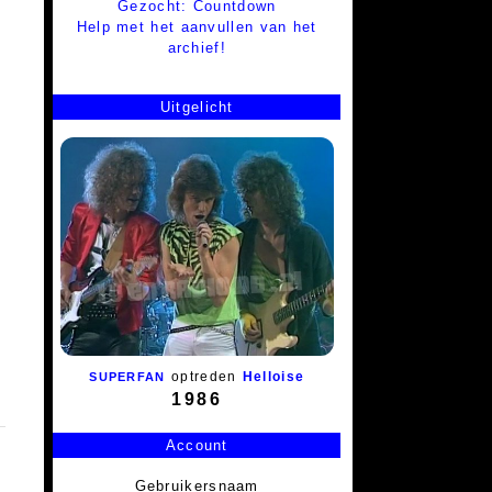
Gezocht: Countdown
Help met het aanvullen van het
archief!
Uitgelicht
optreden
Helloise
SUPERFAN
1986
Account
Gebruikersnaam