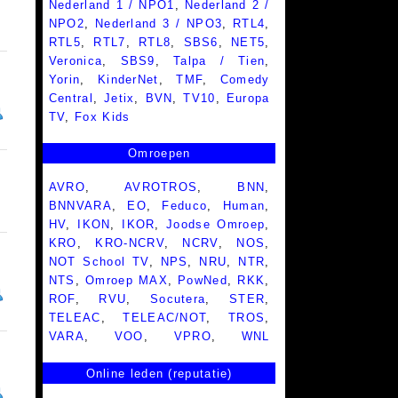
Nederland 1 / NPO1
,
Nederland 2 /
NPO2
,
Nederland 3 / NPO3
,
RTL4
,
RTL5
,
RTL7
,
RTL8
,
SBS6
,
NET5
,
Veronica
,
SBS9
,
Talpa / Tien
,
Yorin
,
KinderNet
,
TMF
,
Comedy
Central
,
Jetix
,
BVN
,
TV10
,
Europa
TV
,
Fox Kids
Omroepen
AVRO
,
AVROTROS
,
BNN
,
BNNVARA
,
EO
,
Feduco
,
Human
,
HV
,
IKON
,
IKOR
,
Joodse Omroep
,
KRO
,
KRO-NCRV
,
NCRV
,
NOS
,
NOT School TV
,
NPS
,
NRU
,
NTR
,
NTS
,
Omroep MAX
,
PowNed
,
RKK
,
ROF
,
RVU
,
Socutera
,
STER
,
TELEAC
,
TELEAC/NOT
,
TROS
,
VARA
,
VOO
,
VPRO
,
WNL
Online leden (reputatie)