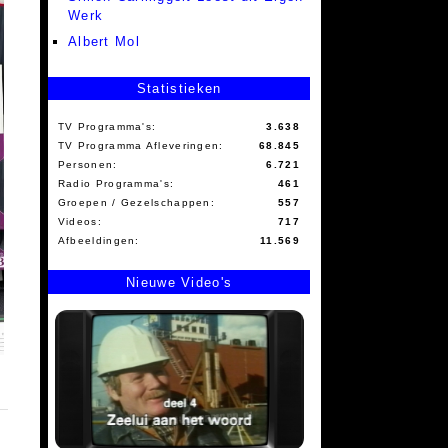
Werk
Albert Mol
Statistieken
TV Programma's:
3.638
TV Programma Afleveringen:
68.845
Personen:
6.721
Radio Programma's:
461
Groepen / Gezelschappen:
557
Videos:
717
Afbeeldingen:
11.569
Nieuwe Video's