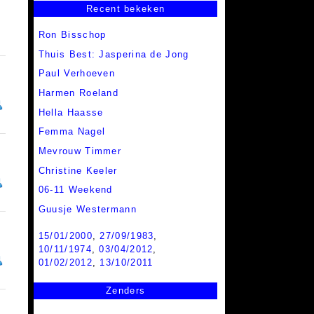
Recent bekeken
Ron Bisschop
Thuis Best: Jasperina de Jong
Paul Verhoeven
Harmen Roeland
Hella Haasse
Femma Nagel
Mevrouw Timmer
Christine Keeler
06-11 Weekend
Guusje Westermann
15/01/2000
,
27/09/1983
,
10/11/1974
,
03/04/2012
,
01/02/2012
,
13/10/2011
Zenders