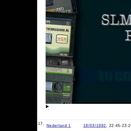
▶
17.
Nederland 1
18/03/1992
, 22:45-23:2