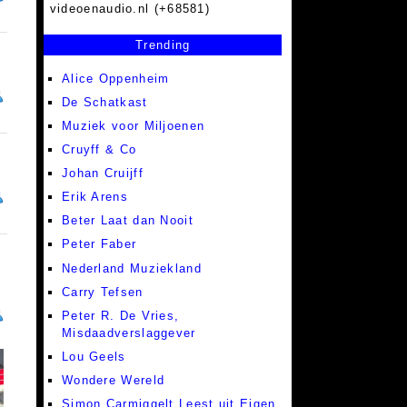
videoenaudio.nl (+68581)
Trending
Alice Oppenheim
De Schatkast
Muziek voor Miljoenen
Cruyff & Co
Johan Cruijff
Erik Arens
Beter Laat dan Nooit
Peter Faber
Nederland Muziekland
Carry Tefsen
Peter R. De Vries,
Misdaadverslaggever
Lou Geels
Wondere Wereld
Simon Carmiggelt Leest uit Eigen