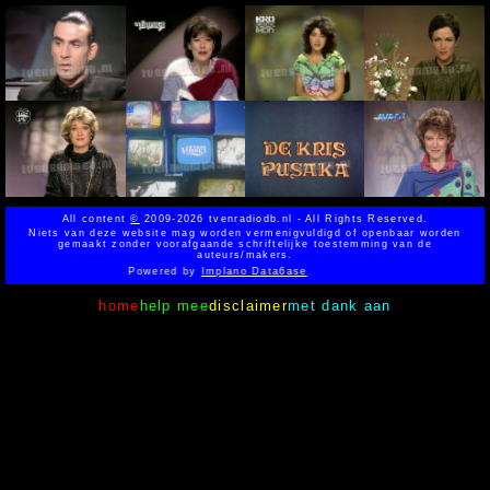
All content
©
2009-2026 tvenradiodb.nl - All Rights Reserved.
Niets van deze website mag worden vermenigvuldigd of openbaar worden
gemaakt zonder voorafgaande schriftelijke toestemming van de
auteurs/makers.
Powered by
Implano Data6ase
home
help mee
disclaimer
met dank aan