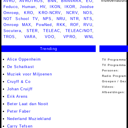
videoenaudio
AVRO
,
AVROTROS
,
BNN
,
BNNVARA
,
EO
,
Feduco
,
Human
,
HV
,
IKON
,
IKOR
,
Joodse
Omroep
,
KRO
,
KRO-NCRV
,
NCRV
,
NOS
,
NOT School TV
,
NPS
,
NRU
,
NTR
,
NTS
,
Omroep MAX
,
PowNed
,
RKK
,
ROF
,
RVU
,
Socutera
,
STER
,
TELEAC
,
TELEAC/NOT
,
TROS
,
VARA
,
VOO
,
VPRO
,
WNL
Trending
Alice Oppenheim
TV Programma'
TV Programma A
De Schatkast
Personen:
Muziek voor Miljoenen
Radio Programm
Cruyff & Co
Groepen / Gez
Videos:
Johan Cruijff
Afbeeldingen:
Erik Arens
Beter Laat dan Nooit
Peter Faber
Nederland Muziekland
Carry Tefsen