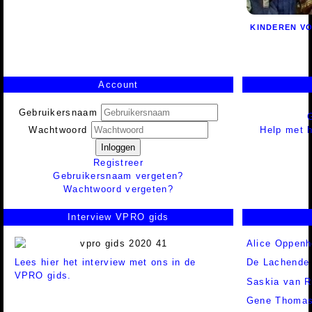
KINDEREN V
Account
Gebruikersnaam
Help met h
Wachtwoord
Inloggen
Registreer
Gebruikersnaam vergeten?
Wachtwoord vergeten?
Interview VPRO gids
Alice Oppen
Lees hier het interview met ons in de
De Lachende
VPRO gids.
Saskia van R
Gene Thoma