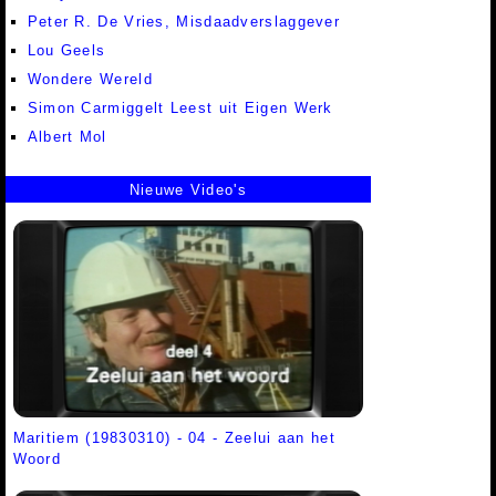
Peter R. De Vries, Misdaadverslaggever
Lou Geels
Wondere Wereld
Simon Carmiggelt Leest uit Eigen Werk
Albert Mol
Nieuwe Video's
Maritiem (19830310) - 04 - Zeelui aan het
Woord