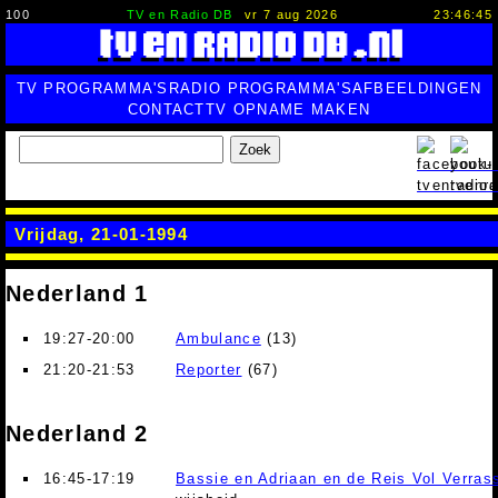
100
TV en Radio DB
vr 7 aug 2026
23:46:46
TV PROGRAMMA'S
RADIO PROGRAMMA'S
AFBEELDINGEN
CONTACT
TV OPNAME MAKEN
Zoek
Vrijdag, 21-01-1994
Nederland 1
19:27-20:00
Ambulance
(13)
21:20-21:53
Reporter
(67)
Nederland 2
16:45-17:19
Bassie en Adriaan en de Reis Vol Verras