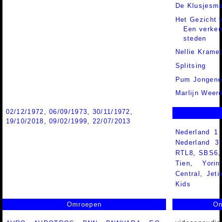
De Klusjesm
Het Gezicht 
Een verken
steden
Nellie Krame
Splitsing
Pum Jongene
Marlijn Weer
02/12/1972
,
06/09/1973
,
30/11/1972
,
19/10/2018
,
09/02/1999
,
22/07/2013
Nederland 1
Nederland 
RTL8
,
SBS6
Tien
,
Yorin
Central
,
Jeti
Kids
Omroepen
On