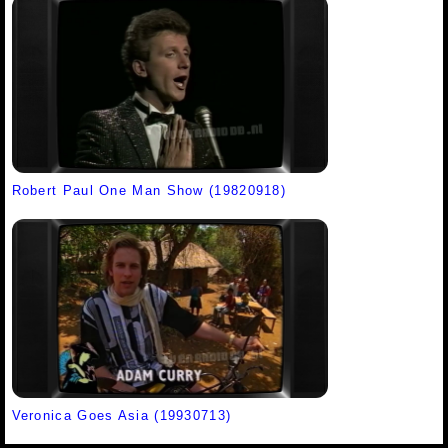
Robert Paul One Man Show (19820918)
Veronica Goes Asia (19930713)