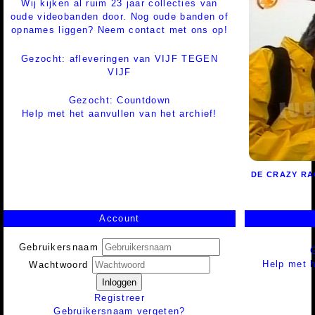
Wij kijken al ruim 23 jaar collecties van
oude videobanden door. Nog oude banden of
opnames liggen? Neem contact met ons op!
Gezocht: afleveringen van VIJF TEGEN
VIJF
Gezocht: Countdown
Help met het aanvullen van het archief!
DE CRAZY RA
Account
Gebruikersnaam
Help met h
Wachtwoord
Inloggen
Registreer
Gebruikersnaam vergeten?