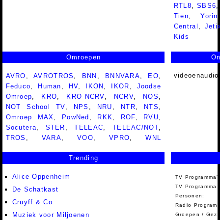
RTL8
,
SBS6
Tien
,
Yorin
Central
,
Jeti
Kids
Omroepen
On
videoenaudio
AVRO
,
AVROTROS
,
BNN
,
BNNVARA
,
EO
,
Feduco
,
Human
,
HV
,
IKON
,
IKOR
,
Joodse
Omroep
,
KRO
,
KRO-NCRV
,
NCRV
,
NOS
,
NOT School TV
,
NPS
,
NRU
,
NTR
,
NTS
,
Omroep MAX
,
PowNed
,
RKK
,
ROF
,
RVU
,
Socutera
,
STER
,
TELEAC
,
TELEAC/NOT
,
TROS
,
VARA
,
VOO
,
VPRO
,
WNL
Trending
Alice Oppenheim
TV Programma'
TV Programma A
De Schatkast
Personen:
Cruyff & Co
Radio Programm
Muziek voor Miljoenen
Groepen / Gez