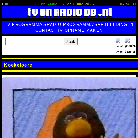
100
TV en Radio DB
do 6 aug 2026
07:58:08
TV PROGRAMMA'S
RADIO PROGRAMMA'S
AFBEELDINGEN
CONTACT
TV OPNAME MAKEN
Zoek
Koekeloere