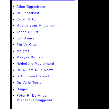
Alice Oppenheim
De Schatkast
Cruyff & Co
Muziek voor Miljoenen
Johan Cruijff
Erik Arens
Pin-Up Club
Maigret
Maayke Bouten
Nederland Muziekland
De Willem Ruis Show
Ik Hou van Holland
Op Volle Toeren
Dinges
Peter R. De Vries,
Misdaadverslaggever