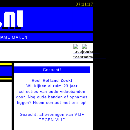
07:11:18
NAME MAKEN
Gezocht!
Heel Holland Zoekt
Wij kijken al ruim 23 jaar
collecties van oude videobanden
door. Nog oude banden of opnames
liggen? Neem contact met ons op!
Gezocht: afleveringen van VIJF
TEGEN VIJF