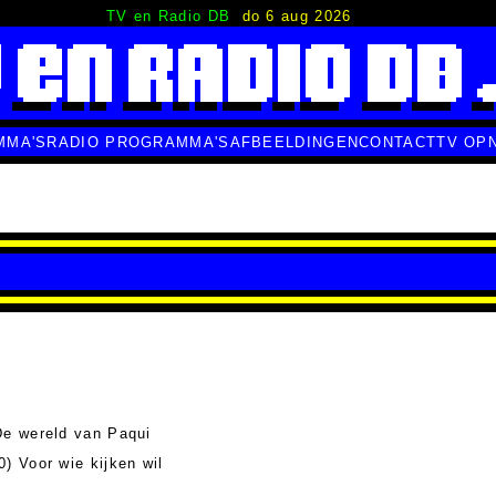
TV en Radio DB
do 6 aug 2026
MMA'S
RADIO PROGRAMMA'S
AFBEELDINGEN
CONTACT
TV OP
De wereld van Paqui
0) Voor wie kijken wil