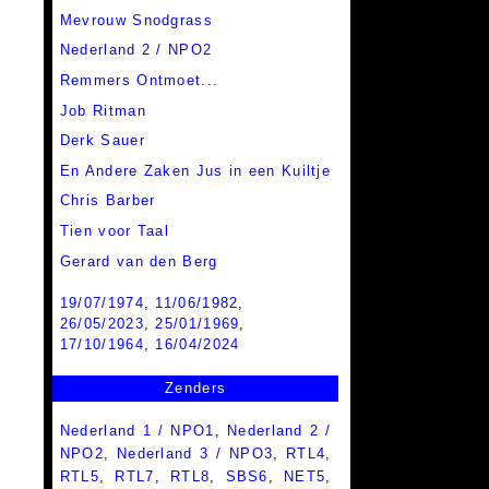
Mevrouw Snodgrass
Nederland 2 / NPO2
Remmers Ontmoet...
Job Ritman
Derk Sauer
En Andere Zaken Jus in een Kuiltje
Chris Barber
Tien voor Taal
Gerard van den Berg
19/07/1974
,
11/06/1982
,
26/05/2023
,
25/01/1969
,
17/10/1964
,
16/04/2024
Zenders
Nederland 1 / NPO1
,
Nederland 2 /
NPO2
,
Nederland 3 / NPO3
,
RTL4
,
RTL5
,
RTL7
,
RTL8
,
SBS6
,
NET5
,