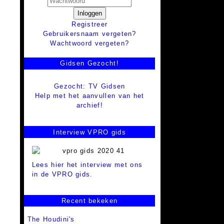
Inloggen
Registreer
Gebruikersnaam vergeten?
Wachtwoord vergeten?
Gidsen Gezocht!
Gezocht: TV Gidsen
Help met het aanvullen van het
archief!
Interview VPRO gids
Lees hier het interview met ons
in de VPRO gids.
Recent bekeken
The Houdini's