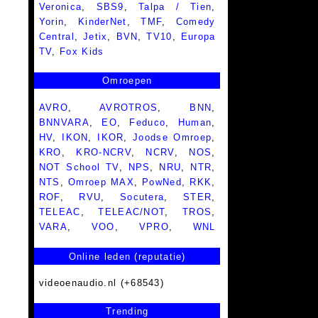
Veronica
,
SBS9
,
Talpa / Tien
,
Yorin
,
KinderNet
,
TMF
,
Comedy
Central
,
Jetix
,
BVN
,
TV10
,
Europa
TV
,
Fox Kids
Omroepen
AVRO
,
AVROTROS
,
BNN
,
BNNVARA
,
EO
,
Feduco
,
Human
,
HV
,
IKON
,
IKOR
,
Joodse Omroep
,
KRO
,
KRO-NCRV
,
NCRV
,
NOS
,
NOT School TV
,
NPS
,
NRU
,
NTR
,
NTS
,
Omroep MAX
,
PowNed
,
RKK
,
ROF
,
RVU
,
Socutera
,
STER
,
TELEAC
,
TELEAC/NOT
,
TROS
,
VARA
,
VOO
,
VPRO
,
WNL
Online leden (reputatie)
videoenaudio.nl (+68543)
Trending