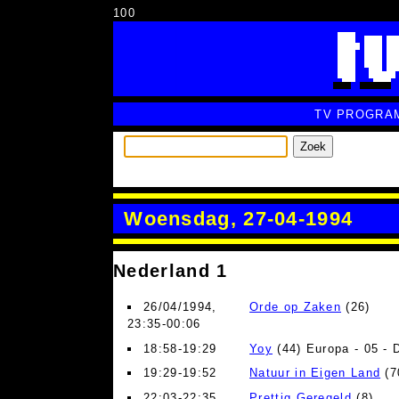
100
TV PROGRA
Zoek
Woensdag, 27-04-1994
Nederland 1
26/04/1994,
Orde op Zaken
(26)
23:35-00:06
18:58-19:29
Yoy
(44) Europa - 05 - 
19:29-19:52
Natuur in Eigen Land
(7
22:03-22:35
Prettig Geregeld
(8)