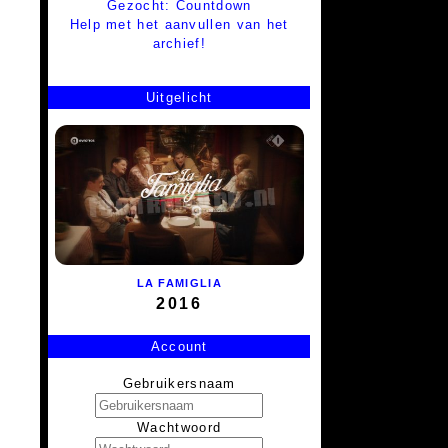
Gezocht: Countdown
Help met het aanvullen van het
archief!
Uitgelicht
LA FAMIGLIA
2016
Account
Gebruikersnaam
Wachtwoord