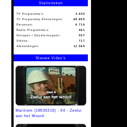
Statistieken
TV Programma's:
3.635
TV Programma Afleveringen:
68.805
Personen:
6.710
Radio Programma's:
461
Groepen / Gezelschappen:
557
Videos:
717
Afbeeldingen:
11.569
Nieuwe Video's
Maritiem (19830310) - 04 - Zeelui
aan het Woord