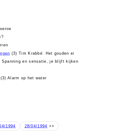
oeroe
m?
rren
ingen
(3) Tim Krabbé: Het gouden ei
 Spanning en sensatie, je blijft kijken
(3) Alarm op het water
04/1994
28/04/1994
>>