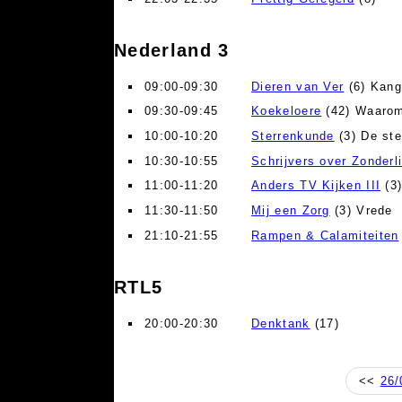
Nederland 3
09:00-09:30
Dieren van Ver
(6) Kang
09:30-09:45
Koekeloere
(42) Waaro
10:00-10:20
Sterrenkunde
(3) De ste
10:30-10:55
Schrijvers over Zonderl
11:00-11:20
Anders TV Kijken III
(3)
11:30-11:50
Mij een Zorg
(3) Vrede
21:10-21:55
Rampen & Calamiteiten
RTL5
20:00-20:30
Denktank
(17)
<<
26/