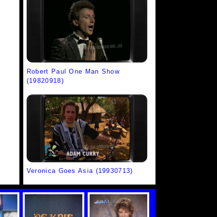
Robert Paul One Man Show
(19820918)
Veronica Goes Asia (19930713)