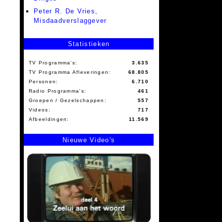
Peter R. De Vries,
Misdaadverslaggever
Statistieken
TV Programma's:
3.635
TV Programma Afleveringen:
68.805
Personen:
6.710
Radio Programma's:
461
Groepen / Gezelschappen:
557
Videos:
717
Afbeeldingen:
11.569
Nieuwe Video's