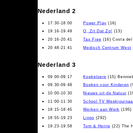
Nederland 2
17:30-18:00
Power Play
(16)
19:16-19:49
O, Zit Dat Zo!
(13)
20:16-20:41
Tax Free
(16) Costa de
20:48-21:41
Medisch Centrum West
Nederland 3
09:00-09:17
Koekeloere
(15) Bennie
09:30-09:48
Boeken voor Kinderen
(
10:00-10:30
Nieuws uit de Natuur
(1
11:00-11:30
School TV Weekjournaa
18:15-18:45
Werken aan Werk
(195) 
18:55-19:23
Lingo
(292)
19:23-19:58
Tom & Herrie
(22) The H