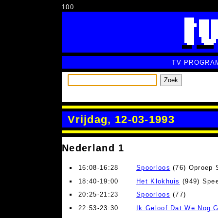
100
TV PROGRA
Zoek
Vrijdag, 12-03-1993
Nederland 1
16:08-16:28
Spoorloos
(76) Oproep 
18:40-19:00
Het Klokhuis
(949) Spee
20:25-21:23
Spoorloos
(77)
22:53-23:30
Ik Geloof Dat We Nog G