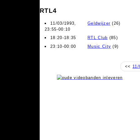
RTL4
11/03/1993,
Geldwijzer
(26)
23:55-00:10
18:20-18:35
RTL Club
(85)
23:10-00:00
Music City
(9)
<<
11/