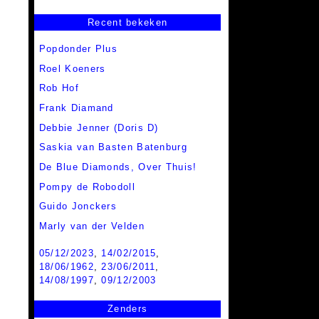
Recent bekeken
Popdonder Plus
Roel Koeners
Rob Hof
Frank Diamand
Debbie Jenner (Doris D)
Saskia van Basten Batenburg
De Blue Diamonds, Over Thuis!
Pompy de Robodoll
Guido Jonckers
Marly van der Velden
05/12/2023
,
14/02/2015
,
18/06/1962
,
23/06/2011
,
14/08/1997
,
09/12/2003
Zenders