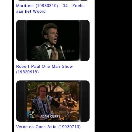
Maritiem (19830310) - 04 - Zeelui
aan het Woord
Robert Paul One Man Show
(19820918)
Veronica Goes Asia (19930713)