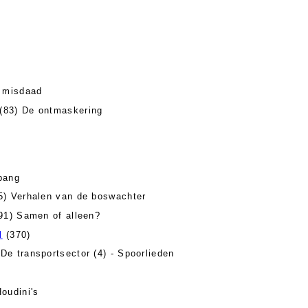
l misdaad
(83) De ontmaskering
bang
5) Verhalen van de boswachter
91) Samen of alleen?
l
(370)
De transportsector (4) - Spoorlieden
oudini's