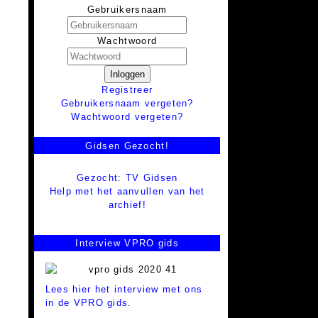
Gebruikersnaam
Wachtwoord
Inloggen
Registreer
Gebruikersnaam vergeten?
Wachtwoord vergeten?
Gidsen Gezocht!
Gezocht: TV Gidsen
Help met het aanvullen van het
archief!
Interview VPRO gids
Lees hier het interview met ons
in de VPRO gids.