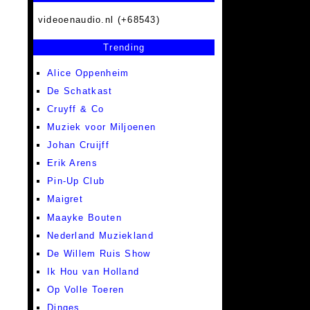
videoenaudio.nl (+68543)
Trending
Alice Oppenheim
De Schatkast
Cruyff & Co
Muziek voor Miljoenen
Johan Cruijff
Erik Arens
Pin-Up Club
Maigret
Maayke Bouten
Nederland Muziekland
De Willem Ruis Show
Ik Hou van Holland
Op Volle Toeren
Dinges