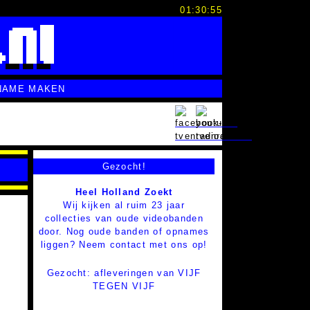
01:30:56
NAME MAKEN
Gezocht!
Heel Holland Zoekt
Wij kijken al ruim 23 jaar
collecties van oude videobanden
door. Nog oude banden of opnames
liggen? Neem contact met ons op!
Gezocht: afleveringen van VIJF
TEGEN VIJF