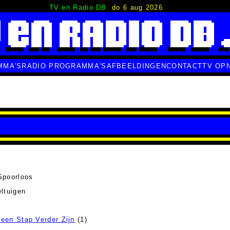
TV en Radio DB
do 6 aug 2026
MMA'S
RADIO PROGRAMMA'S
AFBEELDINGEN
CONTACT
TV OP
Spoorloos
ltuigen
een Stap Verder Zijn
(1)