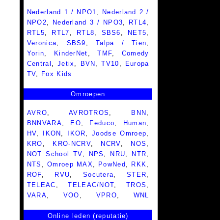
Nederland 1 / NPO1
,
Nederland 2 /
NPO2
,
Nederland 3 / NPO3
,
RTL4
,
RTL5
,
RTL7
,
RTL8
,
SBS6
,
NET5
,
Veronica
,
SBS9
,
Talpa / Tien
,
Yorin
,
KinderNet
,
TMF
,
Comedy
Central
,
Jetix
,
BVN
,
TV10
,
Europa
TV
,
Fox Kids
Omroepen
AVRO
,
AVROTROS
,
BNN
,
BNNVARA
,
EO
,
Feduco
,
Human
,
HV
,
IKON
,
IKOR
,
Joodse Omroep
,
KRO
,
KRO-NCRV
,
NCRV
,
NOS
,
NOT School TV
,
NPS
,
NRU
,
NTR
,
NTS
,
Omroep MAX
,
PowNed
,
RKK
,
ROF
,
RVU
,
Socutera
,
STER
,
TELEAC
,
TELEAC/NOT
,
TROS
,
VARA
,
VOO
,
VPRO
,
WNL
Online leden (reputatie)