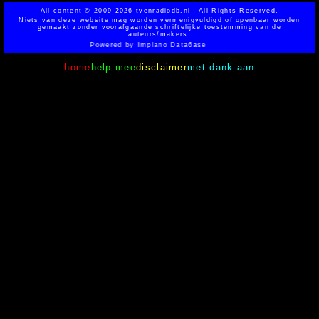
All content
©
2009-2026 tvenradiodb.nl - All Rights Reserved.
Niets van deze website mag worden vermenigvuldigd of openbaar worden
gemaakt zonder voorafgaande schriftelijke toestemming van de
auteurs/makers.
Powered by
Implano Data6ase
home
help mee
disclaimer
met dank aan