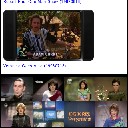
Robert Paul One Man Show (19820918)
Veronica Goes Asia (19930713)