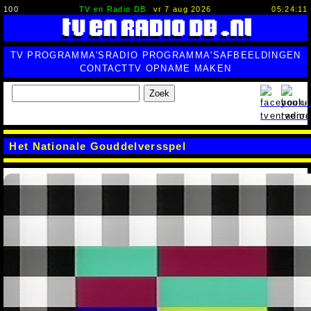
100
TV en Radio DB
vr 7 aug 2026
05:24:12
TV PROGRAMMA'S
RADIO PROGRAMMA'S
AFBEELDINGEN
CONTACT
TV OPNAME MAKEN
Zoek
Het Nationale Gouddelversspel