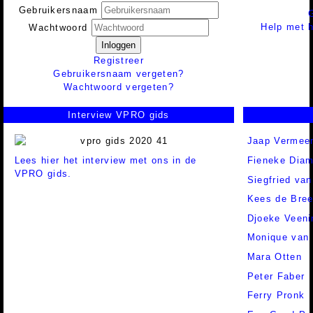
Gebruikersnaam
Help met h
Wachtwoord
Inloggen
Registreer
Gebruikersnaam vergeten?
Wachtwoord vergeten?
Interview VPRO gids
Jaap Vermee
Lees hier het interview met ons in de
Fieneke Dia
VPRO gids.
Siegfried va
Kees de Bre
Djoeke Veeni
Monique van 
Mara Otten
Peter Faber
Ferry Pronk