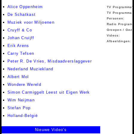
Alice Oppenheim
TV Programma'
TV Programma A
De Schatkast
Personen:
Muziek voor Miljoenen
Radio Programm
Cruyff & Co
Groepen / Gez
Videos:
Johan Cruijff
Afbeeldingen:
Erik Arens
Carry Tefsen
Peter R. De Vries, Misdaadverslaggever
Nederland Muziekland
Albert Mol
Wondere Wereld
Simon Carmiggelt Leest uit Eigen Werk
Wim Neijman
Stefan Pop
Holland-België
Nieuwe Video's