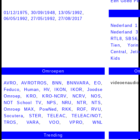
Een Goed Pe
01/12/1975
,
30/09/1948
,
13/05/1992
,
06/05/1992
,
27/05/1992
,
27/08/2017
Nederland 1
Nederland 
RTL8
,
SBS6
Tien
,
Yorin
Central
,
Jeti
Kids
Omroepen
On
videoenaudio
AVRO
,
AVROTROS
,
BNN
,
BNNVARA
,
EO
,
Feduco
,
Human
,
HV
,
IKON
,
IKOR
,
Joodse
Omroep
,
KRO
,
KRO-NCRV
,
NCRV
,
NOS
,
NOT School TV
,
NPS
,
NRU
,
NTR
,
NTS
,
Omroep MAX
,
PowNed
,
RKK
,
ROF
,
RVU
,
Socutera
,
STER
,
TELEAC
,
TELEAC/NOT
,
TROS
,
VARA
,
VOO
,
VPRO
,
WNL
Trending