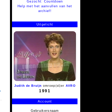
Gezocht: Countdown
Help met het aanvullen van het
archief!
Uitgelicht
Judith de Bruijn
omroep(st)er
AVRO
1991
Account
Gebruikersnaam