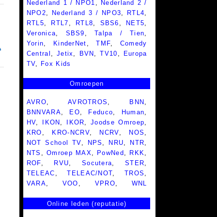
Nederland 1 / NPO1
,
Nederland 2 /
NPO2
,
Nederland 3 / NPO3
,
RTL4
,
RTL5
,
RTL7
,
RTL8
,
SBS6
,
NET5
,
Veronica
,
SBS9
,
Talpa / Tien
,
Yorin
,
KinderNet
,
TMF
,
Comedy
Central
,
Jetix
,
BVN
,
TV10
,
Europa
TV
,
Fox Kids
Omroepen
AVRO
,
AVROTROS
,
BNN
,
BNNVARA
,
EO
,
Feduco
,
Human
,
HV
,
IKON
,
IKOR
,
Joodse Omroep
,
KRO
,
KRO-NCRV
,
NCRV
,
NOS
,
NOT School TV
,
NPS
,
NRU
,
NTR
,
NTS
,
Omroep MAX
,
PowNed
,
RKK
,
ROF
,
RVU
,
Socutera
,
STER
,
TELEAC
,
TELEAC/NOT
,
TROS
,
VARA
,
VOO
,
VPRO
,
WNL
Online leden (reputatie)