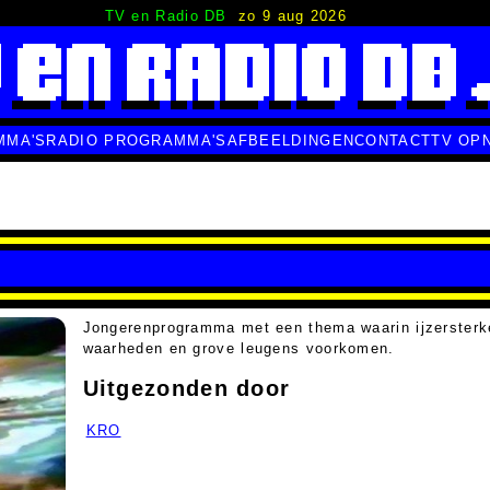
TV en Radio DB
zo 9 aug 2026
MMA'S
RADIO PROGRAMMA'S
AFBEELDINGEN
CONTACT
TV OP
Jongerenprogramma met een thema waarin ijzersterk
waarheden en grove leugens voorkomen.
Uitgezonden door
KRO