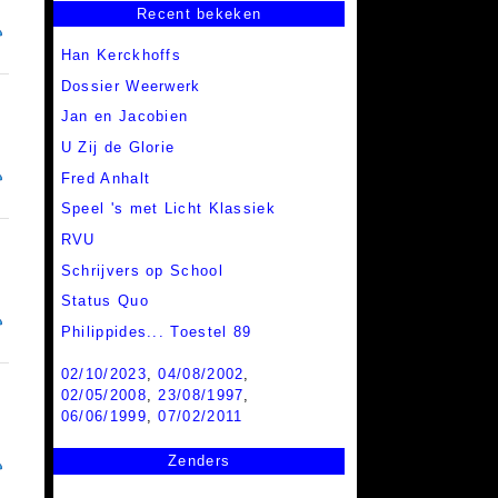
Recent bekeken
Han Kerckhoffs
Dossier Weerwerk
Jan en Jacobien
U Zij de Glorie
Fred Anhalt
Speel 's met Licht Klassiek
RVU
Schrijvers op School
Status Quo
Philippides... Toestel 89
02/10/2023
,
04/08/2002
,
02/05/2008
,
23/08/1997
,
06/06/1999
,
07/02/2011
Zenders