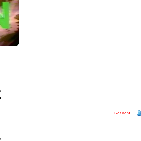
5
5
Gezocht: 1
5