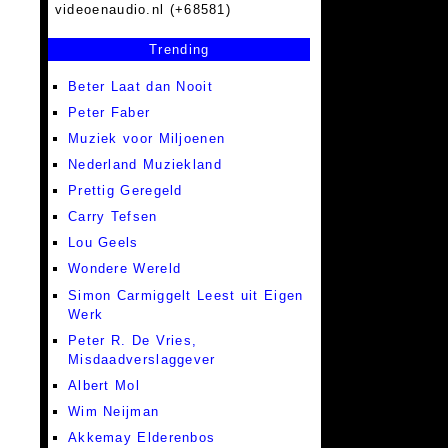
videoenaudio.nl (+68581)
Trending
Beter Laat dan Nooit
Peter Faber
Muziek voor Miljoenen
Nederland Muziekland
Prettig Geregeld
Carry Tefsen
Lou Geels
Wondere Wereld
Simon Carmiggelt Leest uit Eigen
Werk
Peter R. De Vries,
Misdaadverslaggever
Albert Mol
Wim Neijman
Akkemay Elderenbos