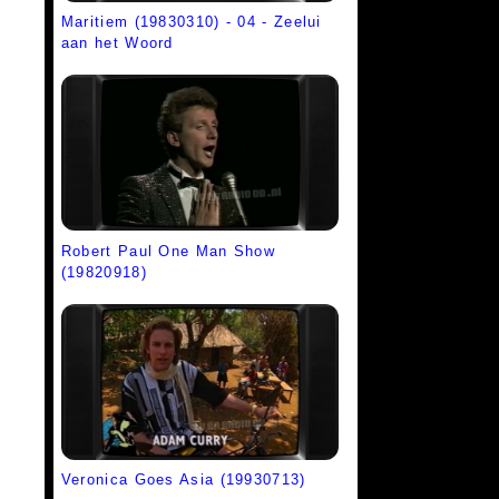
Maritiem (19830310) - 04 - Zeelui
aan het Woord
Robert Paul One Man Show
(19820918)
Veronica Goes Asia (19930713)