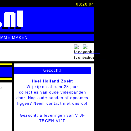
08:28:04
NAME MAKEN
Gezocht!
Heel Holland Zoekt
Wij kijken al ruim 23 jaar
e
collecties van oude videobanden
door. Nog oude banden of opnames
liggen? Neem contact met ons op!
Gezocht: afleveringen van VIJF
TEGEN VIJF