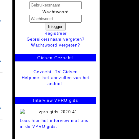
Wachtwoord
Inloggen
Registreer
Gebruikersnaam vergeten?
Wachtwoord vergeten?
Gidsen Gezocht!
Gezocht: TV Gidsen
Help met het aanvullen van het
archief!
Interview VPRO gids
Lees hier het interview met ons
in de VPRO gids.