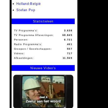
Holland-België
Stefan Pop
Statistieken
TV Programma's:
3.638
TV Programma Afleveringen:
68.845
Personen:
6.721
Radio Programma's:
461
Groepen / Gezelschappen:
557
Videos:
717
Afbeeldingen:
11.569
Nieuwe Video's