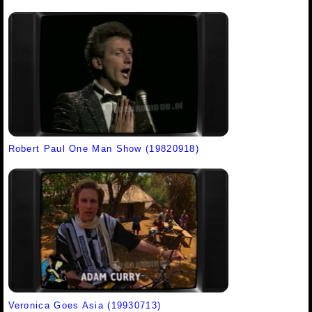
Robert Paul One Man Show (19820918)
Veronica Goes Asia (19930713)