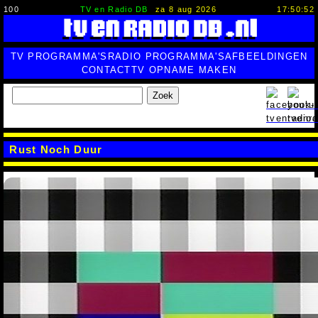
100
TV en Radio DB
za 8 aug 2026
17:50:53
TV PROGRAMMA'S
RADIO PROGRAMMA'S
AFBEELDINGEN
CONTACT
TV OPNAME MAKEN
Zoek
Rust Noch Duur