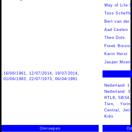
Way of Life 
Toos Scheffe
Bert van der
Aad Ceelen
Theo Dols
Freek Biesiot
Karin Horst
Jasper Moen
16/06/1961
,
12/07/2014
,
19/07/2014
,
01/06/1983
,
22/07/1973
,
06/04/1981
Nederland 1
Nederland 
RTL8
,
SBS6
Tien
,
Yorin
Central
,
Jeti
Kids
Omroepen
On