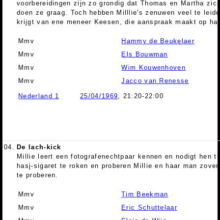
voorbereidingen zijn zo grondig dat Thomas en Martha zic
doen ze graag. Toch hebben Milllie's zenuwen veel te leide
krijgt van ene meneer Keesen, die aanspraak maakt op haa
Mmv
Hammy de Beukelaer
Mmv
Els Bouwman
Mmv
Wim Kouwenhoven
Mmv
Jacco van Renesse
Nederland 1
25/04/1969
, 21:20-22:00
04.
De lach-kick
Millie leert een fotografenechtpaar kennen en nodigt hen thu
hasj-sigaret te roken en proberen Millie en haar man zover 
te proberen.
Mmv
Tim Beekman
Mmv
Eric Schuttelaar