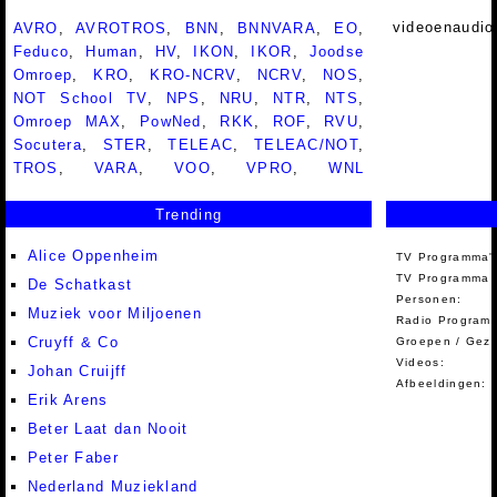
videoenaudio
AVRO
,
AVROTROS
,
BNN
,
BNNVARA
,
EO
,
Feduco
,
Human
,
HV
,
IKON
,
IKOR
,
Joodse
Omroep
,
KRO
,
KRO-NCRV
,
NCRV
,
NOS
,
NOT School TV
,
NPS
,
NRU
,
NTR
,
NTS
,
Omroep MAX
,
PowNed
,
RKK
,
ROF
,
RVU
,
Socutera
,
STER
,
TELEAC
,
TELEAC/NOT
,
TROS
,
VARA
,
VOO
,
VPRO
,
WNL
Trending
Alice Oppenheim
TV Programma'
TV Programma A
De Schatkast
Personen:
Muziek voor Miljoenen
Radio Programm
Cruyff & Co
Groepen / Gez
Videos:
Johan Cruijff
Afbeeldingen:
Erik Arens
Beter Laat dan Nooit
Peter Faber
Nederland Muziekland