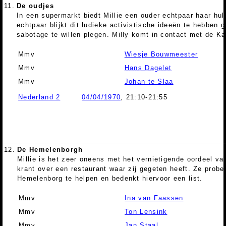
11.
De oudjes
In een supermarkt biedt Millie een ouder echtpaar haar hul
echtpaar blijkt dit ludieke activistische ideeën te hebben 
sabotage te willen plegen. Milly komt in contact met de K
Mmv
Wiesje Bouwmeester
Mmv
Hans Dagelet
Mmv
Johan te Slaa
Nederland 2
04/04/1970
, 21:10-21:55
12.
De Hemelenborgh
Millie is het zeer oneens met het vernietigende oordeel va
krant over een restaurant waar zij gegeten heeft. Ze probe
Hemelenborg te helpen en bedenkt hiervoor een list.
Mmv
Ina van Faassen
Mmv
Ton Lensink
Mmv
Jan Staal