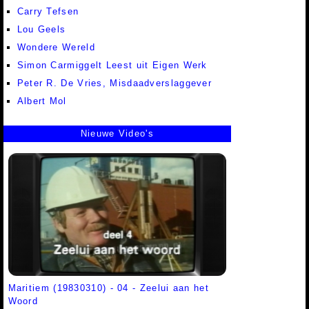
Carry Tefsen
Lou Geels
Wondere Wereld
Simon Carmiggelt Leest uit Eigen Werk
Peter R. De Vries, Misdaadverslaggever
Albert Mol
Nieuwe Video's
Maritiem (19830310) - 04 - Zeelui aan het
Woord