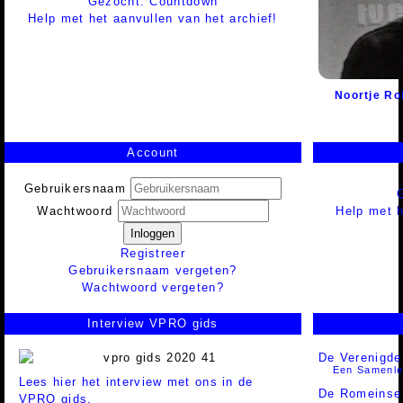
Gezocht: Countdown
Help met het aanvullen van het archief!
Noortje Rol
Account
Gebruikersnaam
Help met h
Wachtwoord
Inloggen
Registreer
Gebruikersnaam vergeten?
Wachtwoord vergeten?
Interview VPRO gids
De Verenigde
Een Samenle
Lees hier het interview met ons in de
De Romeinse 
VPRO gids.