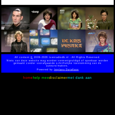
All content
©
2009-2026 tvenradiodb.nl - All Rights Reserved.
Niets van deze website mag worden vermenigvuldigd of openbaar worden
gemaakt zonder voorafgaande schriftelijke toestemming van de
auteurs/makers.
Powered by
Implano Data6ase
home
help mee
disclaimer
met dank aan