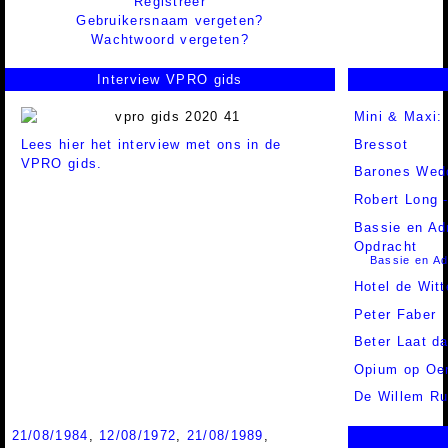
Registreer
Gebruikersnaam vergeten?
Wachtwoord vergeten?
Interview VPRO gids
Mini & Maxi:
Lees hier het interview met ons in de
Bressot
VPRO gids.
Barones Wed
Robert Long 
Bassie en Ad
Opdracht
Bassie en Ad
Hotel de Wit
Peter Faber
Beter Laat d
Opium op Oer
De Willem Ru
21/08/1984
,
12/08/1972
,
21/08/1989
,