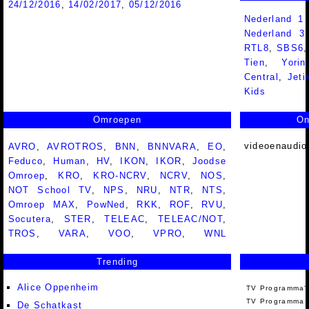
24/12/2016
,
14/02/2017
,
05/12/2016
Nederland 1
Nederland 
RTL8
,
SBS6
Tien
,
Yorin
Central
,
Jeti
Kids
Omroepen
On
videoenaudio
AVRO
,
AVROTROS
,
BNN
,
BNNVARA
,
EO
,
Feduco
,
Human
,
HV
,
IKON
,
IKOR
,
Joodse
Omroep
,
KRO
,
KRO-NCRV
,
NCRV
,
NOS
,
NOT School TV
,
NPS
,
NRU
,
NTR
,
NTS
,
Omroep MAX
,
PowNed
,
RKK
,
ROF
,
RVU
,
Socutera
,
STER
,
TELEAC
,
TELEAC/NOT
,
TROS
,
VARA
,
VOO
,
VPRO
,
WNL
Trending
Alice Oppenheim
TV Programma'
TV Programma A
De Schatkast