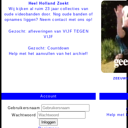
Heel Holland Zoekt
Wij kijken al ruim 23 jaar collecties van
oude videobanden door. Nog oude banden of
opnames liggen? Neem contact met ons op!
Gezocht: afleveringen van VIJF TEGEN
VIJF
Gezocht: Countdown
Help met het aanvullen van het archief!
ZEEUWS
Account
Gebruikersnaam
Help met h
Wachtwoord
Inloggen