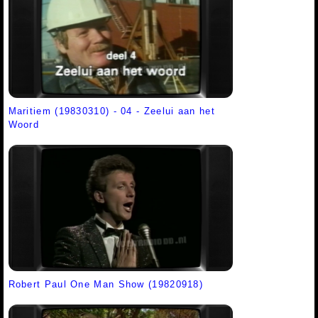
Maritiem (19830310) - 04 - Zeelui aan het
Woord
Robert Paul One Man Show (19820918)