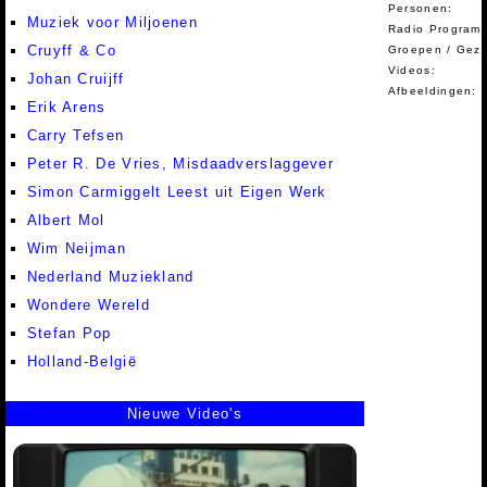
Personen:
Muziek voor Miljoenen
Radio Programm
Cruyff & Co
Groepen / Gez
Videos:
Johan Cruijff
Afbeeldingen:
Erik Arens
Carry Tefsen
Peter R. De Vries, Misdaadverslaggever
Simon Carmiggelt Leest uit Eigen Werk
Albert Mol
Wim Neijman
Nederland Muziekland
Wondere Wereld
Stefan Pop
Holland-België
Nieuwe Video's