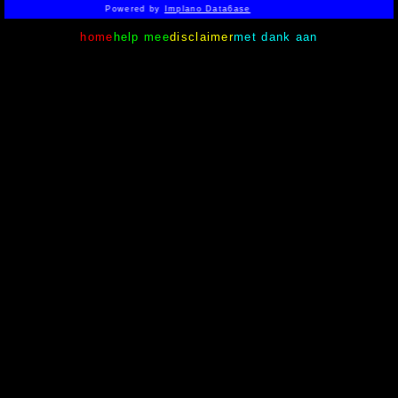
Powered by
Implano Data6ase
home
help mee
disclaimer
met dank aan