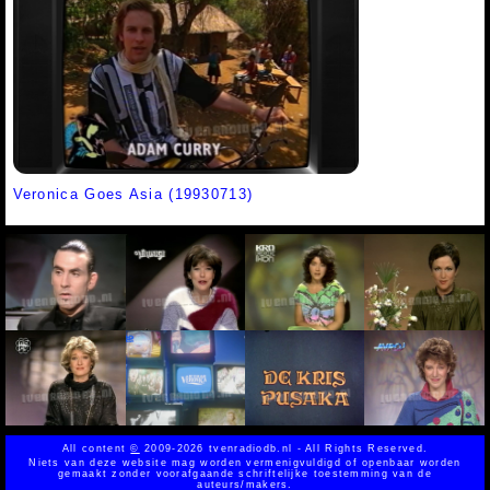
Veronica Goes Asia (19930713)
All content
©
2009-2026 tvenradiodb.nl - All Rights Reserved.
Niets van deze website mag worden vermenigvuldigd of openbaar worden
gemaakt zonder voorafgaande schriftelijke toestemming van de
auteurs/makers.