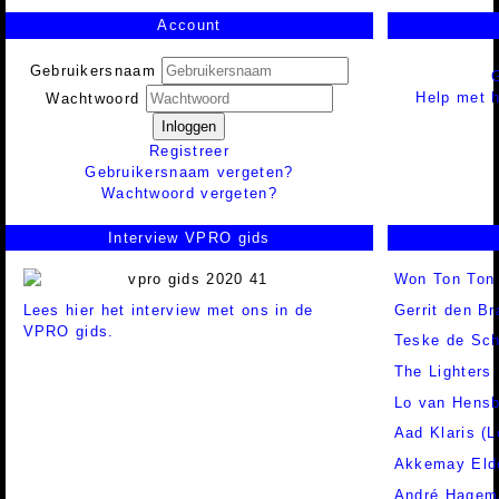
Account
Gebruikersnaam
Help met h
Wachtwoord
Inloggen
Registreer
Gebruikersnaam vergeten?
Wachtwoord vergeten?
Interview VPRO gids
Won Ton Ton
Lees hier het interview met ons in de
Gerrit den Br
VPRO gids.
Teske de Sc
The Lighters
Lo van Hens
Aad Klaris (
Akkemay Eld
André Hagem