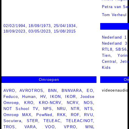
Petra van Se
Tom Verheul
02/02/1994
,
18/09/1973
,
25/04/1934
,
18/09/2023
,
03/05/2023
,
15/08/2015
Nederland 1
Nederland 
RTL8
,
SBS6
Tien
,
Yorin
Central
,
Jeti
Kids
Omroepen
On
videoenaudio
AVRO
,
AVROTROS
,
BNN
,
BNNVARA
,
EO
,
Feduco
,
Human
,
HV
,
IKON
,
IKOR
,
Joodse
Omroep
,
KRO
,
KRO-NCRV
,
NCRV
,
NOS
,
NOT School TV
,
NPS
,
NRU
,
NTR
,
NTS
,
Omroep MAX
,
PowNed
,
RKK
,
ROF
,
RVU
,
Socutera
,
STER
,
TELEAC
,
TELEAC/NOT
,
TROS
,
VARA
,
VOO
,
VPRO
,
WNL