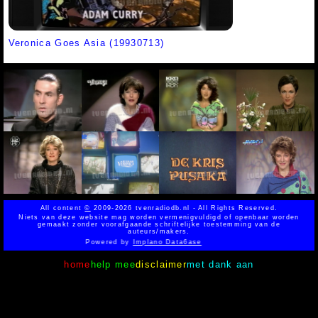
Veronica Goes Asia (19930713)
All content
©
2009-2026 tvenradiodb.nl - All Rights Reserved.
Niets van deze website mag worden vermenigvuldigd of openbaar worden
gemaakt zonder voorafgaande schriftelijke toestemming van de
auteurs/makers.
Powered by
Implano Data6ase
home
help mee
disclaimer
met dank aan