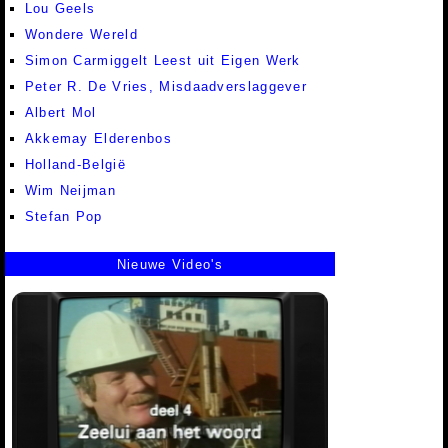
Lou Geels
Wondere Wereld
Simon Carmiggelt Leest uit Eigen Werk
Peter R. De Vries, Misdaadverslaggever
Albert Mol
Akkemay Elderenbos
Holland-België
Wim Neijman
Stefan Pop
Nieuwe Video's