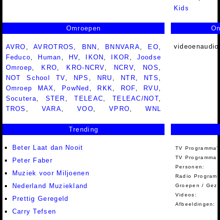
Kids
Omroepen
On
videoenaudio
AVRO
,
AVROTROS
,
BNN
,
BNNVARA
,
EO
,
Feduco
,
Human
,
HV
,
IKON
,
IKOR
,
Joodse
Omroep
,
KRO
,
KRO-NCRV
,
NCRV
,
NOS
,
NOT School TV
,
NPS
,
NRU
,
NTR
,
NTS
,
Omroep MAX
,
PowNed
,
RKK
,
ROF
,
RVU
,
Socutera
,
STER
,
TELEAC
,
TELEAC/NOT
,
TROS
,
VARA
,
VOO
,
VPRO
,
WNL
Trending
Beter Laat dan Nooit
TV Programma'
TV Programma A
Peter Faber
Personen:
Muziek voor Miljoenen
Radio Programm
Nederland Muziekland
Groepen / Gez
Videos:
Prettig Geregeld
Afbeeldingen:
Carry Tefsen