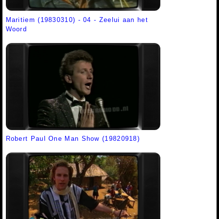
Maritiem (19830310) - 04 - Zeelui aan het
Woord
Robert Paul One Man Show (19820918)