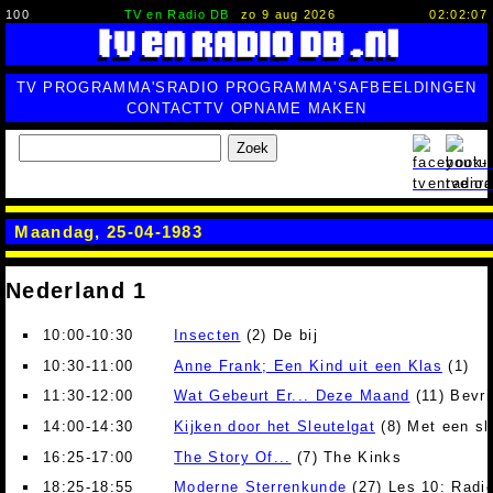
100
TV en Radio DB
zo 9 aug 2026
02:02:08
TV PROGRAMMA'S
RADIO PROGRAMMA'S
AFBEELDINGEN
CONTACT
TV OPNAME MAKEN
Zoek
Maandag, 25-04-1983
Nederland 1
10:00-10:30
Insecten
(2) De bij
10:30-11:00
Anne Frank; Een Kind uit een Klas
(1)
11:30-12:00
Wat Gebeurt Er... Deze Maand
(11) Bevri
14:00-14:30
Kijken door het Sleutelgat
(8) Met een s
16:25-17:00
The Story Of...
(7) The Kinks
18:25-18:55
Moderne Sterrenkunde
(27) Les 10: Radio