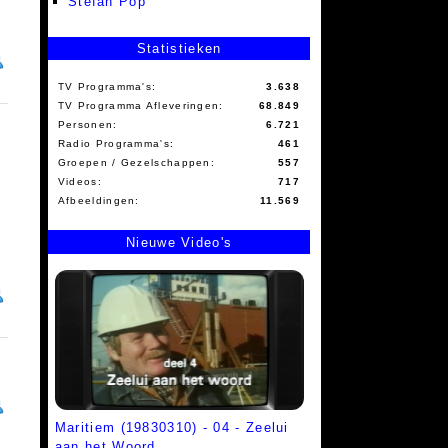
Stefan Pop
Statistieken
TV Programma's:
3.638
TV Programma Afleveringen:
68.849
Personen:
6.721
Radio Programma's:
461
Groepen / Gezelschappen:
557
Videos:
717
Afbeeldingen:
11.569
Nieuwe Video's
Maritiem (19830310) - 04 - Zeelui
aan het Woord