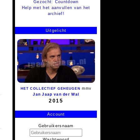
Gezocht: Countdown
Help met het aanvullen van het
archief!
Uitgelicht
mmv
HET COLLECTIEF GEHEUGEN
Jan Jaap van der Wal
2015
Account
Gebruikersnaam
Wachtwoord