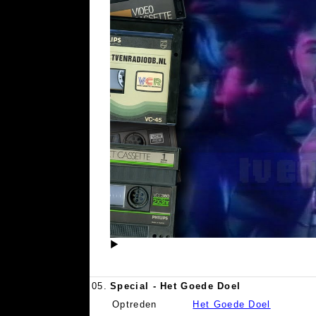
▶
05.
Special - Het Goede Doel
Optreden
Het Goede Doel