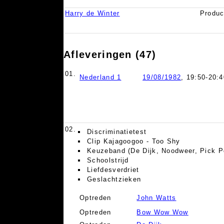
Harry de Winter
Produc
Afleveringen (47)
01.
Nederland 1
19/08/1982
, 19:50-20:4
02.
Discriminatietest
Clip Kajagoogoo - Too Shy
Keuzeband (De Dijk, Noodweer, Pick P
Schoolstrijd
Liefdesverdriet
Geslachtzieken
Optreden
John Watts
Optreden
Bow Wow Wow