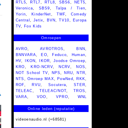
RTL5
,
RTL7
,
RTL8
,
SBS6
,
NET5
,
Veronica
,
SBS9
,
Talpa / Tien
,
Yorin
,
KinderNet
,
TMF
,
Comedy
Central
,
Jetix
,
BVN
,
TV10
,
Europa
TV
,
Fox Kids
Omroepen
AVRO
,
AVROTROS
,
BNN
,
BNNVARA
,
EO
,
Feduco
,
Human
,
HV
,
IKON
,
IKOR
,
Joodse Omroep
,
KRO
,
KRO-NCRV
,
NCRV
,
NOS
,
NOT School TV
,
NPS
,
NRU
,
NTR
,
NTS
,
Omroep MAX
,
PowNed
,
RKK
,
ROF
,
RVU
,
Socutera
,
STER
,
TELEAC
,
TELEAC/NOT
,
TROS
,
VARA
,
VOO
,
VPRO
,
WNL
Online leden (reputatie)
videoenaudio.nl (+68581)