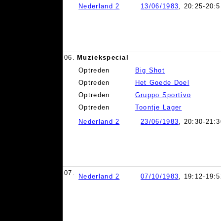
Nederland 2
13/06/1983
, 20:25-20:5
06.
Muziekspecial
Optreden
Big Shot
Optreden
Het Goede Doel
Optreden
Gruppo Sportivo
Optreden
Toontje Lager
Nederland 2
23/06/1983
, 20:30-21:3
07.
Nederland 2
07/10/1983
, 19:12-19:5