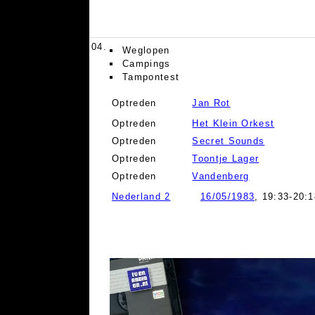
04.
Weglopen
Campings
Tampontest
Optreden
Jan Rot
Optreden
Het Klein Orkest
Optreden
Secret Sounds
Optreden
Toontje Lager
Optreden
Vandenberg
Nederland 2
16/05/1983
, 19:33-20:1