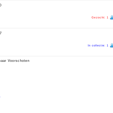
0
Gezocht: 1
7
In collectie: 1
naar Voorschoten
p