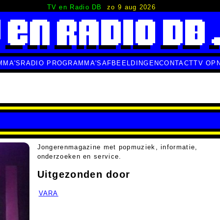
TV en Radio DB
zo 9 aug 2026
MMA'S
RADIO PROGRAMMA'S
AFBEELDINGEN
CONTACT
TV OP
Jongerenmagazine met popmuziek, informatie,
onderzoeken en service.
Uitgezonden door
VARA