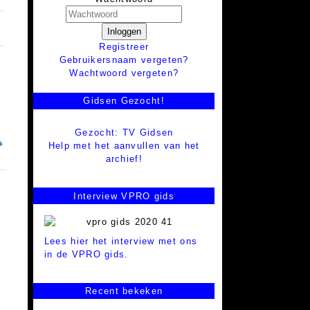
Inloggen
Registreer
Gebruikersnaam vergeten?
Wachtwoord vergeten?
Gidsen Gezocht!
Gezocht: TV Gidsen
Help met het aanvullen van het
archief!
Interview VPRO gids
Lees hier het interview met ons
in de VPRO gids.
Recent bekeken