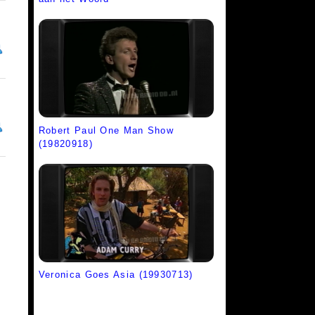
Robert Paul One Man Show
(19820918)
Veronica Goes Asia (19930713)