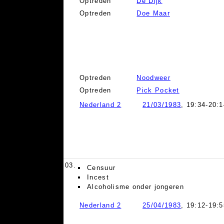
Optreden
De Dijk
Optreden
Doe Maar
Optreden
Noodweer
Optreden
Pick Pocket
Nederland 2
21/03/1983
, 19:34-20:1
03.
Censuur
Incest
Alcoholisme onder jongeren
Nederland 2
25/04/1983
, 19:12-19:5