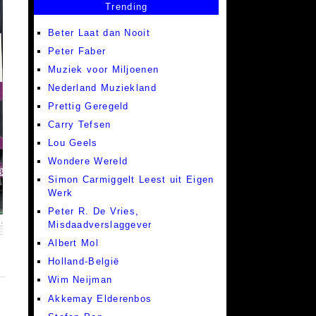
Trending
Beter Laat dan Nooit
Peter Faber
Muziek voor Miljoenen
Nederland Muziekland
Prettig Geregeld
Carry Tefsen
Lou Geels
Wondere Wereld
Simon Carmiggelt Leest uit Eigen
Werk
Peter R. De Vries,
Misdaadverslaggever
Albert Mol
Holland-België
Wim Neijman
Akkemay Elderenbos