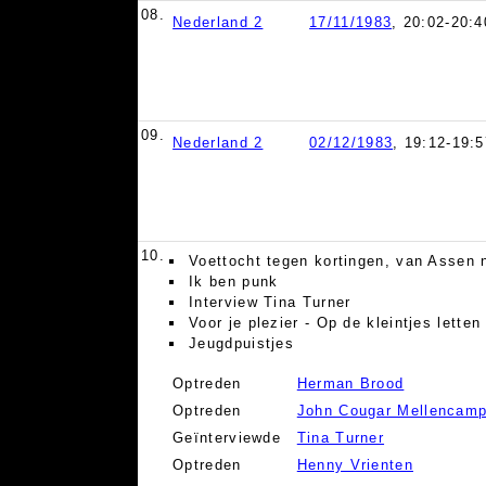
08.
Nederland 2
17/11/1983
, 20:02-20:4
09.
Nederland 2
02/12/1983
, 19:12-19:5
10.
Voettocht tegen kortingen, van Assen 
Ik ben punk
Interview Tina Turner
Voor je plezier - Op de kleintjes letten
Jeugdpuistjes
Optreden
Herman Brood
Optreden
John Cougar Mellencam
Geïnterviewde
Tina Turner
Optreden
Henny Vrienten