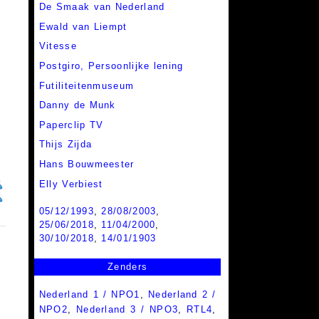
De Smaak van Nederland
Ewald van Liempt
Vitesse
Postgiro,
Persoonlijke lening
Futiliteitenmuseum
Danny de Munk
Paperclip TV
Thijs Zijda
Hans Bouwmeester
Elly Verbiest
05/12/1993
,
28/08/2003
,
25/06/2018
,
11/04/2000
,
30/10/2018
,
14/01/1903
Zenders
Nederland 1 / NPO1
,
Nederland 2 /
NPO2
,
Nederland 3 / NPO3
,
RTL4
,