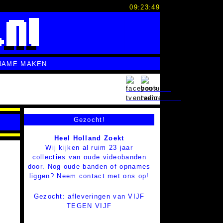
09:23:51
NAME MAKEN
Gezocht!
Heel Holland Zoekt
Wij kijken al ruim 23 jaar
collecties van oude videobanden
door. Nog oude banden of opnames
liggen? Neem contact met ons op!
Gezocht: afleveringen van VIJF
TEGEN VIJF