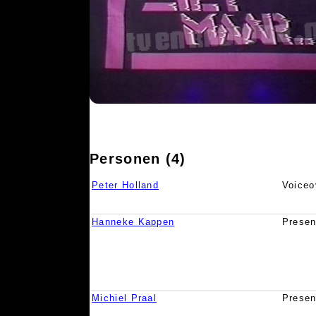
Personen (4)
Peter Holland
Voiceo
Hanneke Kappen
Presen
Michiel Praal
Presen