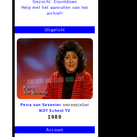
Gezocht: Countdown
Help met het aanvullen van het
archief!
Uitgelicht
Petra van Seventer
omroep(st)er
NOT School TV
1989
Account