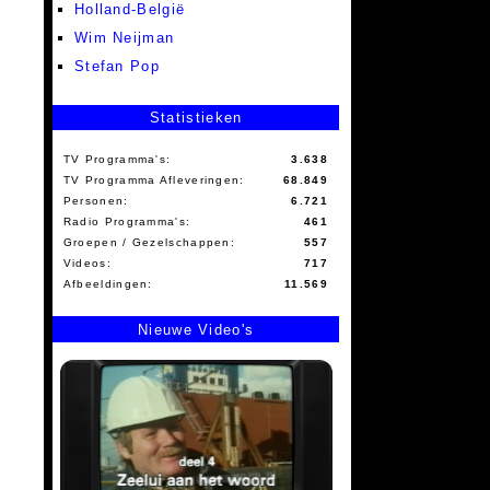
Holland-België
Wim Neijman
Stefan Pop
Statistieken
TV Programma's:
3.638
TV Programma Afleveringen:
68.849
Personen:
6.721
Radio Programma's:
461
Groepen / Gezelschappen:
557
Videos:
717
Afbeeldingen:
11.569
Nieuwe Video's