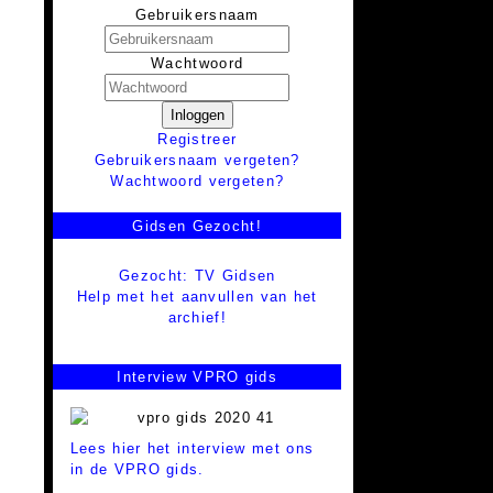
Gebruikersnaam
Wachtwoord
Inloggen
Registreer
Gebruikersnaam vergeten?
Wachtwoord vergeten?
Gidsen Gezocht!
Gezocht: TV Gidsen
Help met het aanvullen van het
archief!
Interview VPRO gids
Lees hier het interview met ons
in de VPRO gids.