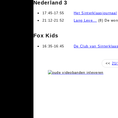
Nederland 3
17:45-17:55
Het Sinterklaasjournaal
21:12-21:52
Lang Leve...
(8) De won
Fox Kids
16:35-16:45
De Club van Sinterklaa
<<
21/