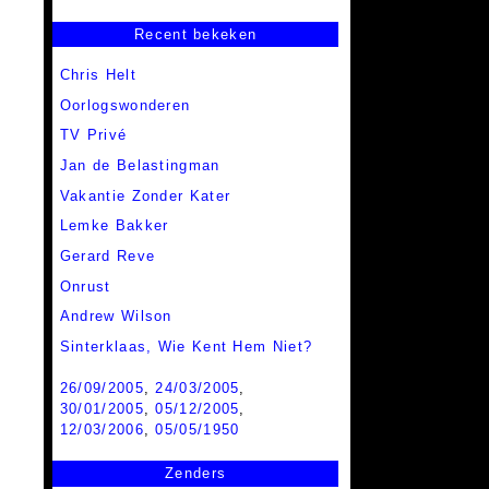
Recent bekeken
Chris Helt
Oorlogswonderen
TV Privé
Jan de Belastingman
Vakantie Zonder Kater
Lemke Bakker
Gerard Reve
Onrust
Andrew Wilson
Sinterklaas, Wie Kent Hem Niet?
26/09/2005
,
24/03/2005
,
30/01/2005
,
05/12/2005
,
12/03/2006
,
05/05/1950
Zenders