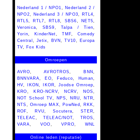
Nederland 1 / NPO1
,
Nederland 2 /
NPO2
,
Nederland 3 / NPO3
,
RTL4
,
RTL5
,
RTL7
,
RTL8
,
SBS6
,
NET5
,
Veronica
,
SBS9
,
Talpa / Tien
,
Yorin
,
KinderNet
,
TMF
,
Comedy
Central
,
Jetix
,
BVN
,
TV10
,
Europa
TV
,
Fox Kids
Omroepen
AVRO
,
AVROTROS
,
BNN
,
BNNVARA
,
EO
,
Feduco
,
Human
,
HV
,
IKON
,
IKOR
,
Joodse Omroep
,
KRO
,
KRO-NCRV
,
NCRV
,
NOS
,
NOT School TV
,
NPS
,
NRU
,
NTR
,
NTS
,
Omroep MAX
,
PowNed
,
RKK
,
ROF
,
RVU
,
Socutera
,
STER
,
TELEAC
,
TELEAC/NOT
,
TROS
,
VARA
,
VOO
,
VPRO
,
WNL
Online leden (reputatie)