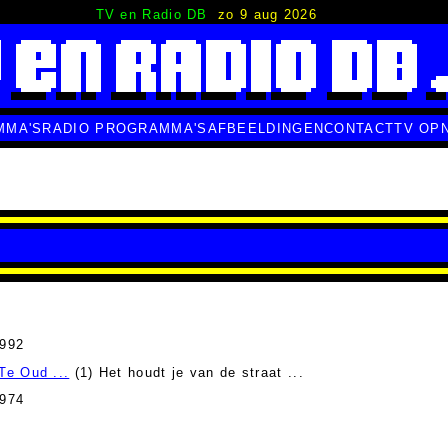
TV en Radio DB
zo 9 aug 2026
MMA'S
RADIO PROGRAMMA'S
AFBEELDINGEN
CONTACT
TV OP
1992
Te Oud ...
(1) Het houdt je van de straat ...
1974