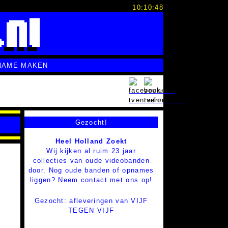
10:10:49
NAME MAKEN
Gezocht!
Heel Holland Zoekt
Wij kijken al ruim 23 jaar
collecties van oude videobanden
door. Nog oude banden of opnames
liggen? Neem contact met ons op!
Gezocht: afleveringen van VIJF
TEGEN VIJF