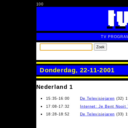
100
TV PROGRA
Zoek
Donderdag, 22-11-2001
Nederland 1
15:35-16:00
De Televisiejaren
(32) 
17:08-17:32
Internet: Je Bent Nooit 
18:28-18:52
De Televisiejaren
(33) 