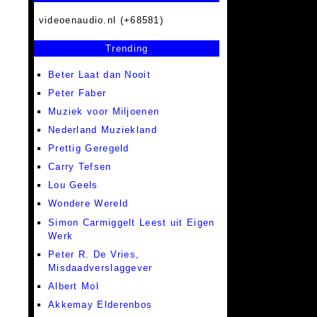
videoenaudio.nl (+68581)
Trending
Beter Laat dan Nooit
Peter Faber
Muziek voor Miljoenen
Nederland Muziekland
Prettig Geregeld
Carry Tefsen
Lou Geels
Wondere Wereld
Simon Carmiggelt Leest uit Eigen
Werk
Peter R. De Vries,
Misdaadverslaggever
Albert Mol
Akkemay Elderenbos