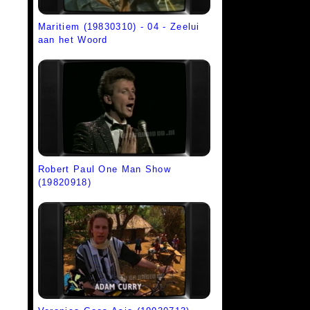
Maritiem (19830310) - 04 - Zeelui
aan het Woord
Robert Paul One Man Show
(19820918)