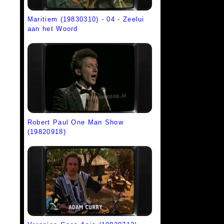
Maritiem (19830310) - 04 - Zeelui
aan het Woord
Robert Paul One Man Show
(19820918)