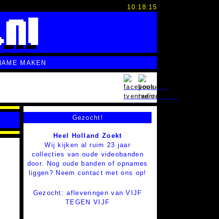
10:18:16
NAME MAKEN
Gezocht!
Heel Holland Zoekt
Wij kijken al ruim 23 jaar
collecties van oude videobanden
door. Nog oude banden of opnames
liggen? Neem contact met ons op!
Gezocht: afleveringen van VIJF
TEGEN VIJF