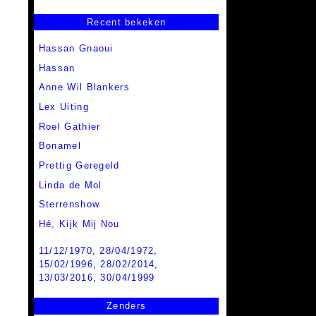
Recent bekeken
Hassan Gnaoui
Hassan
Anne Wil Blankers
Lex Uiting
Roel Gathier
Bonamel
Prettig Geregeld
Linda de Mol
Sterrenshow
Hé, Kijk Mij Nou
11/12/1970
,
28/04/1972
,
15/02/1996
,
28/02/2014
,
13/03/2016
,
30/04/1999
Zenders