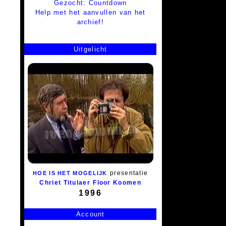
Gezocht: Countdown
Help met het aanvullen van het
archief!
Uitgelicht
presentatie
HOE IS HET MOGELIJK
Chriet Titulaer
Floor Koomen
1996
Account