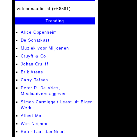
videoenaudio.nl (+68581)
Trending
Alice Oppenheim
De Schatkast
Muziek voor Miljoenen
Cruyff & Co
Johan Cruijff
Erik Arens
Carry Tefsen
Peter R. De Vries,
Misdaadverslaggever
Simon Carmiggelt Leest uit Eigen
Werk
Albert Mol
Wim Neijman
Beter Laat dan Nooit