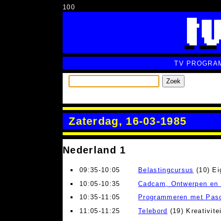
100
TV PROGRA
Zoek
Zaterdag, 16-03-1985
Nederland 1
09:35-10:05
Belastingcursus
(10) Ei
10:05-10:35
Cadcam, Ontwerpen en 
10:35-11:05
Programmeren met Pas
11:05-11:25
Telebord
(19) Kreativitei