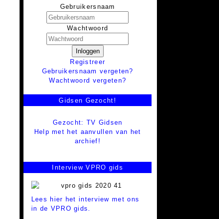
Gebruikersnaam
Wachtwoord
Inloggen
Registreer
Gebruikersnaam vergeten?
Wachtwoord vergeten?
Gidsen Gezocht!
Gezocht: TV Gidsen
Help met het aanvullen van het
archief!
Interview VPRO gids
Lees hier het interview met ons
in de VPRO gids.