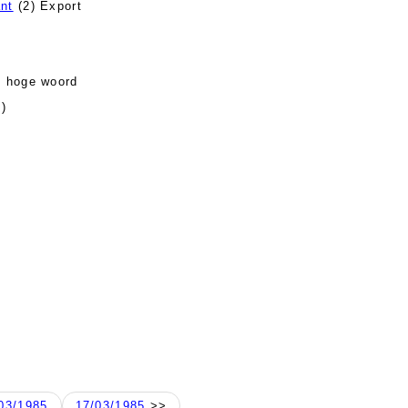
ant
(2) Export
t hoge woord
)
03/1985
17/03/1985
>>