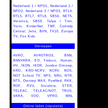
Nederland 1 / NPO1
,
Nederland 2 /
NPO2
,
Nederland 3 / NPO3
,
RTL4
,
RTL5
,
RTL7
,
RTL8
,
SBS6
,
NET5
,
Veronica
,
SBS9
,
Talpa / Tien
,
Yorin
,
KinderNet
,
TMF
,
Comedy
Central
,
Jetix
,
BVN
,
TV10
,
Europa
TV
,
Fox Kids
Omroepen
AVRO
,
AVROTROS
,
BNN
,
BNNVARA
,
EO
,
Feduco
,
Human
,
HV
,
IKON
,
IKOR
,
Joodse Omroep
,
KRO
,
KRO-NCRV
,
NCRV
,
NOS
,
NOT School TV
,
NPS
,
NRU
,
NTR
,
NTS
,
Omroep MAX
,
PowNed
,
RKK
,
ROF
,
RVU
,
Socutera
,
STER
,
TELEAC
,
TELEAC/NOT
,
TROS
,
VARA
,
VOO
,
VPRO
,
WNL
Online leden (reputatie)