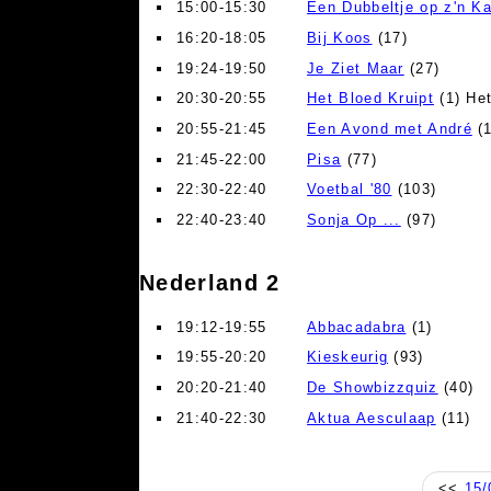
15:00-15:30
Een Dubbeltje op z'n K
16:20-18:05
Bij Koos
(17)
19:24-19:50
Je Ziet Maar
(27)
20:30-20:55
Het Bloed Kruipt
(1) He
20:55-21:45
Een Avond met André
(1
21:45-22:00
Pisa
(77)
22:30-22:40
Voetbal '80
(103)
22:40-23:40
Sonja Op ...
(97)
Nederland 2
19:12-19:55
Abbacadabra
(1)
19:55-20:20
Kieskeurig
(93)
20:20-21:40
De Showbizzquiz
(40)
21:40-22:30
Aktua Aesculaap
(11)
<<
15/