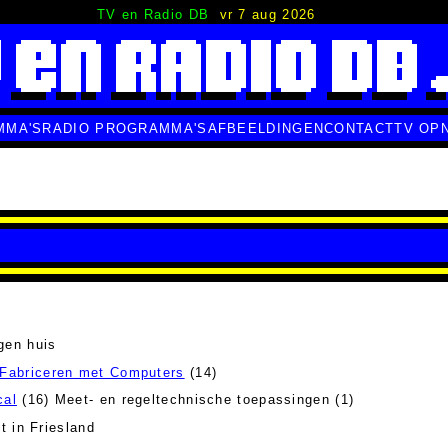
TV en Radio DB
vr 7 aug 2026
MMA'S
RADIO PROGRAMMA'S
AFBEELDINGEN
CONTACT
TV OP
gen huis
Fabriceren met Computers
(14)
cal
(16) Meet- en regeltechnische toepassingen (1)
t in Friesland