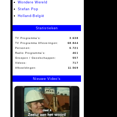
Wondere Wereld
Stefan Pop
Holland-België
Statistieken
TV Programma's:
3.638
TV Programma Afleveringen:
68.844
Personen:
6.721
Radio Programma's:
461
Groepen / Gezelschappen:
557
Videos:
717
Afbeeldingen:
11.569
Nieuwe Video's