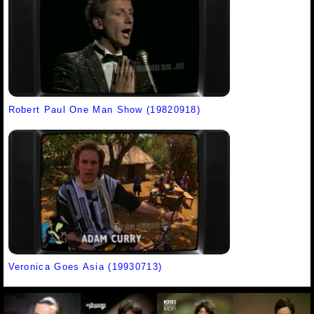
Robert Paul One Man Show (19820918)
Veronica Goes Asia (19930713)