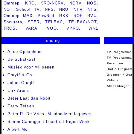
Omroep
,
KRO
,
KRO-NCRV
,
NCRV
,
NOS
,
NOT School TV
,
NPS
,
NRU
,
NTR
,
NTS
,
Omroep MAX
,
PowNed
,
RKK
,
ROF
,
RVU
,
Socutera
,
STER
,
TELEAC
,
TELEAC/NOT
,
TROS
,
VARA
,
VOO
,
VPRO
,
WNL
Trending
Alice Oppenheim
TV Programma'
TV Programma A
De Schatkast
Personen:
Muziek voor Miljoenen
Radio Programm
Cruyff & Co
Groepen / Gez
Videos:
Johan Cruijff
Afbeeldingen:
Erik Arens
Beter Laat dan Nooit
Carry Tefsen
Peter R. De Vries, Misdaadverslaggever
Simon Carmiggelt Leest uit Eigen Werk
Albert Mol