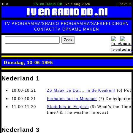
100
TV en Radio DB
vr 7 aug 2026
11:32:16
TV PROGRAMMA'S
RADIO PROGRAMMA'S
AFBEELDINGEN
CONTACT
TV OPNAME MAKEN
Zoek
Dinsdag, 13-06-1995
Nederland 1
10:00-10:21
Zo Maak Je Dat... In de Keuken!
(6) Pot
10:00-10:21
Ferhalen fan in Museum
(7) De hylperke
11:00-11:20
Sketches in English
(6) What's the Time?
time? & The weather forecast
Nederland 3