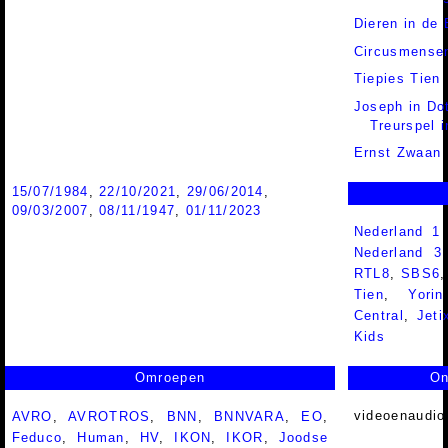
Dieren in de 
Circusmense
Tiepies Tien
Joseph in Do
Treurspel i
Ernst Zwaan
15/07/1984
,
22/10/2021
,
29/06/2014
,
09/03/2007
,
08/11/1947
,
01/11/2023
Nederland 1
Nederland 
RTL8
,
SBS6
Tien
,
Yorin
Central
,
Jeti
Kids
Omroepen
On
videoenaudio
AVRO
,
AVROTROS
,
BNN
,
BNNVARA
,
EO
,
Feduco
,
Human
,
HV
,
IKON
,
IKOR
,
Joodse