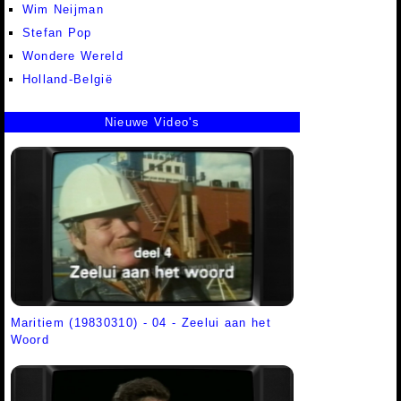
Wim Neijman
Stefan Pop
Wondere Wereld
Holland-België
Nieuwe Video's
Maritiem (19830310) - 04 - Zeelui aan het
Woord