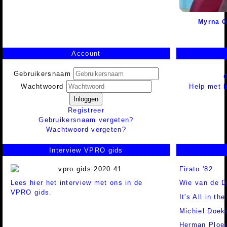
Myrna 
Account
Gebruikersnaam
Help met h
Wachtwoord
Inloggen
Registreer
Gebruikersnaam vergeten?
Wachtwoord vergeten?
Interview VPRO gids
Firato '82
Lees hier het interview met ons in de
Wie van de Dr
VPRO gids.
It's All in t
Michiel Doek
Herman Ploeg