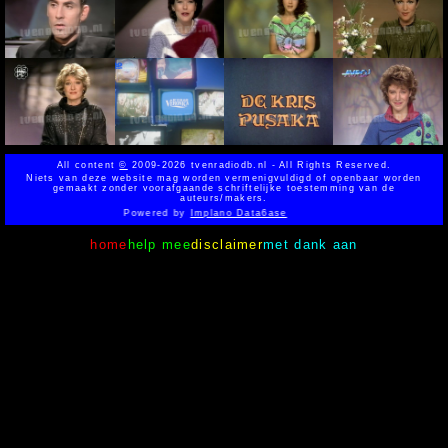
All content
©
2009-2026 tvenradiodb.nl - All Rights Reserved.
Niets van deze website mag worden vermenigvuldigd of openbaar worden
gemaakt zonder voorafgaande schriftelijke toestemming van de
auteurs/makers.
Powered by
Implano Data6ase
home
help mee
disclaimer
met dank aan