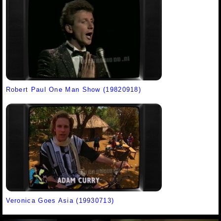
Robert Paul One Man Show (19820918)
Veronica Goes Asia (19930713)