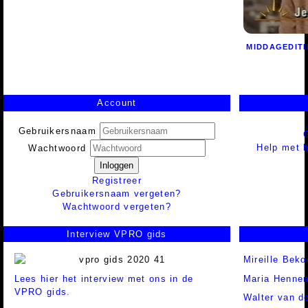
MIDDAGEDITIE
Account
Gebruikersnaam
Help met h
Wachtwoord
Inloggen
Registreer
Gebruikersnaam vergeten?
Wachtwoord vergeten?
Interview VPRO gids
Mireille Beko
Lees hier het interview met ons in de
Maria Henne
VPRO gids.
Walter van d