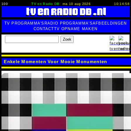
100
TV en Radio DB
ma 10 aug 2026
10:14:59
TV PROGRAMMA'S
RADIO PROGRAMMA'S
AFBEELDINGEN
CONTACT
TV OPNAME MAKEN
Zoek
Enkele Momenten Voor Mooie Monumenten