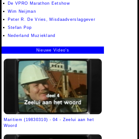
De VPRO Marathon Eetshow
Wim Neijman
Peter R. De Vries, Misdaadverslaggever
Stefan Pop
Nederland Muziekland
Nieuwe Video's
Maritiem (19830310) - 04 - Zeelui aan het
Woord