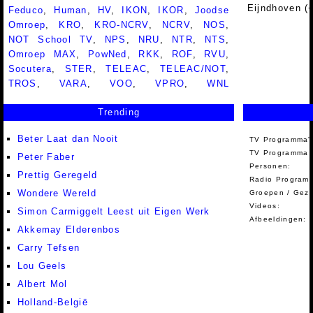
Eijndhoven (
Feduco
,
Human
,
HV
,
IKON
,
IKOR
,
Joodse
Omroep
,
KRO
,
KRO-NCRV
,
NCRV
,
NOS
,
NOT School TV
,
NPS
,
NRU
,
NTR
,
NTS
,
Omroep MAX
,
PowNed
,
RKK
,
ROF
,
RVU
,
Socutera
,
STER
,
TELEAC
,
TELEAC/NOT
,
TROS
,
VARA
,
VOO
,
VPRO
,
WNL
Trending
Beter Laat dan Nooit
TV Programma'
TV Programma A
Peter Faber
Personen:
Prettig Geregeld
Radio Programm
Wondere Wereld
Groepen / Gez
Videos:
Simon Carmiggelt Leest uit Eigen Werk
Afbeeldingen:
Akkemay Elderenbos
Carry Tefsen
Lou Geels
Albert Mol
Holland-België