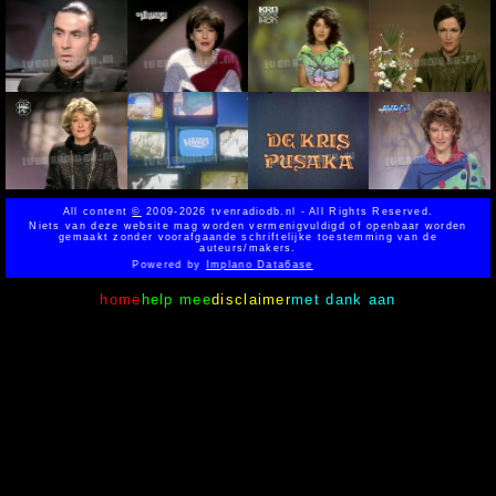
All content
©
2009-2026 tvenradiodb.nl - All Rights Reserved.
Niets van deze website mag worden vermenigvuldigd of openbaar worden
gemaakt zonder voorafgaande schriftelijke toestemming van de
auteurs/makers.
Powered by
Implano Data6ase
home
help mee
disclaimer
met dank aan