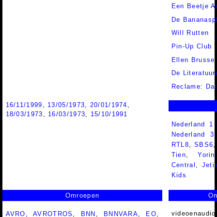
Een Beetje A
De Bananaspl
Will Rutten
Pin-Up Club
Ellen Brusse
De Literatuu
Reclame: Dat
16/11/1999
,
13/05/1973
,
20/01/1974
,
18/03/1973
,
16/03/1973
,
15/10/1991
Nederland 1
Nederland 
RTL8
,
SBS6
Tien
,
Yorin
Central
,
Jeti
Kids
Omroepen
On
videoenaudio
AVRO
,
AVROTROS
,
BNN
,
BNNVARA
,
EO
,