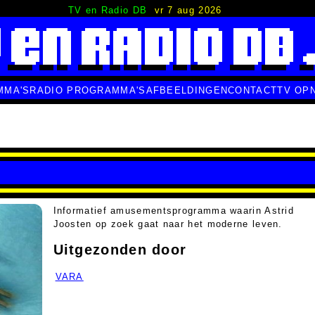
TV en Radio DB
vr 7 aug 2026
MMA'S
RADIO PROGRAMMA'S
AFBEELDINGEN
CONTACT
TV OP
Informatief amusementsprogramma waarin Astrid
Joosten op zoek gaat naar het moderne leven.
Uitgezonden door
VARA