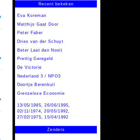
Recent bekeken
Eva Koreman
Matthijs Gaat Door
Peter Faber
Dries van der Schuyt
Beter Laat dan Nooit
Prettig Geregeld
De Victorie
Nederland 3 / NPO3
Doortje Berenkuil
Grenzeloze Economie
13/05/1995
,
26/06/1995
,
02/11/1974
,
20/05/1992
,
27/02/1975
,
15/04/1992
Zenders