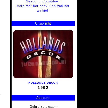
Gezocht: Countdown
Help met het aanvullen van het
archief!
Uitgelicht
HOLLANDS DECOR
1992
Account
Gebruikersnaam