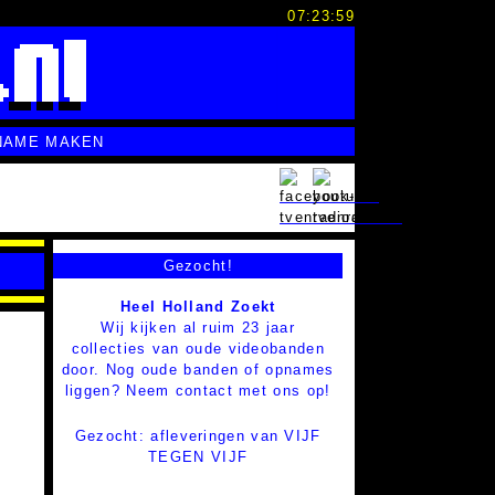
07:24:00
NAME MAKEN
Gezocht!
Heel Holland Zoekt
Wij kijken al ruim 23 jaar
collecties van oude videobanden
door. Nog oude banden of opnames
liggen? Neem contact met ons op!
Gezocht: afleveringen van VIJF
TEGEN VIJF