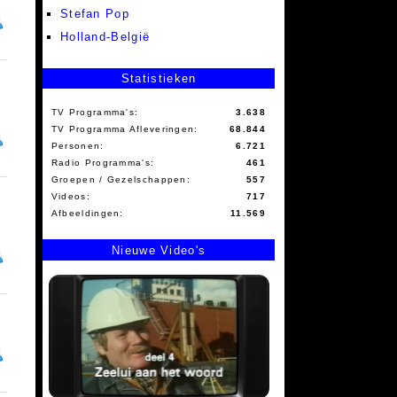
Stefan Pop
Holland-België
Statistieken
TV Programma's:
3.638
TV Programma Afleveringen:
68.844
Personen:
6.721
Radio Programma's:
461
Groepen / Gezelschappen:
557
Videos:
717
Afbeeldingen:
11.569
Nieuwe Video's