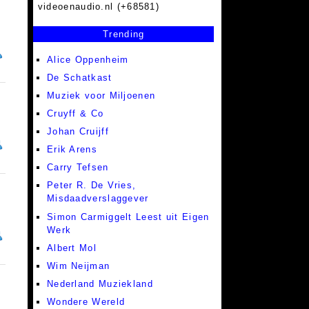
videoenaudio.nl (+68581)
Trending
Alice Oppenheim
De Schatkast
Muziek voor Miljoenen
Cruyff & Co
Johan Cruijff
Erik Arens
Carry Tefsen
Peter R. De Vries,
Misdaadverslaggever
Simon Carmiggelt Leest uit Eigen
Werk
Albert Mol
Wim Neijman
Nederland Muziekland
Wondere Wereld