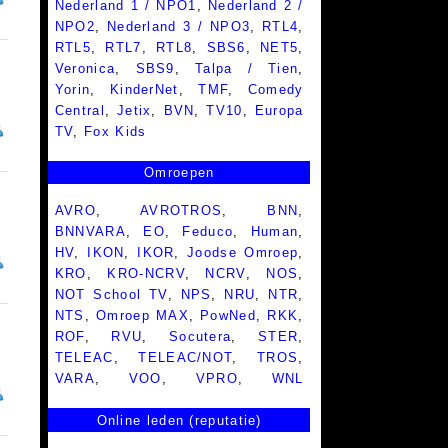
Nederland 1 / NPO1
,
Nederland 2 /
NPO2
,
Nederland 3 / NPO3
,
RTL4
,
RTL5
,
RTL7
,
RTL8
,
SBS6
,
NET5
,
Veronica
,
SBS9
,
Talpa / Tien
,
Yorin
,
KinderNet
,
TMF
,
Comedy
Central
,
Jetix
,
BVN
,
TV10
,
Europa
TV
,
Fox Kids
Omroepen
AVRO
,
AVROTROS
,
BNN
,
BNNVARA
,
EO
,
Feduco
,
Human
,
HV
,
IKON
,
IKOR
,
Joodse Omroep
,
KRO
,
KRO-NCRV
,
NCRV
,
NOS
,
NOT School TV
,
NPS
,
NRU
,
NTR
,
NTS
,
Omroep MAX
,
PowNed
,
RKK
,
ROF
,
RVU
,
Socutera
,
STER
,
TELEAC
,
TELEAC/NOT
,
TROS
,
VARA
,
VOO
,
VPRO
,
WNL
Online leden (reputatie)