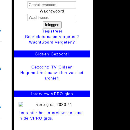
Wachtwoord
Inloggen
Registreer
Gebruikersnaam vergeten?
Wachtwoord vergeten?
Gidsen Gezocht!
Gezocht: TV Gidsen
Help met het aanvullen van het
archief!
Interview VPRO gids
Lees hier het interview met ons
in de VPRO gids.