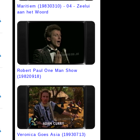
Maritiem (19830310) - 04 - Zeelui
aan het Woord
Robert Paul One Man Show
(19820918)
Veronica Goes Asia (19930713)