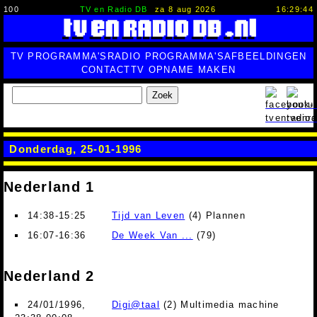
100
TV en Radio DB
za 8 aug 2026
16:29:45
TV PROGRAMMA'S
RADIO PROGRAMMA'S
AFBEELDINGEN
CONTACT
TV OPNAME MAKEN
Zoek
Donderdag, 25-01-1996
Nederland 1
14:38-15:25
Tijd van Leven
(4) Plannen
16:07-16:36
De Week Van ...
(79)
Nederland 2
24/01/1996,
Digi@taal
(2) Multimedia machine