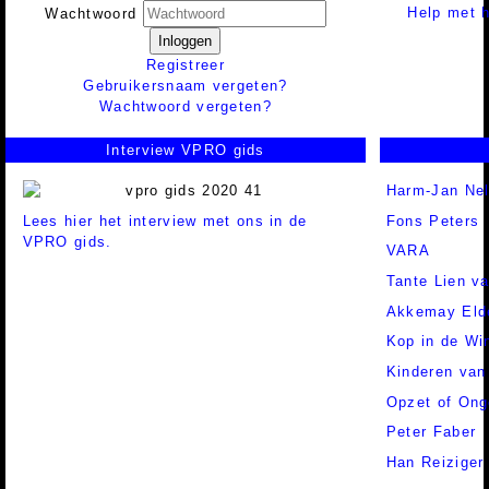
Help met h
Wachtwoord
Inloggen
Registreer
Gebruikersnaam vergeten?
Wachtwoord vergeten?
Interview VPRO gids
Harm-Jan Nel
Lees hier het interview met ons in de
Fons Peters
VPRO gids.
VARA
Tante Lien 
Akkemay Eld
Kop in de Wi
Kinderen van
Opzet of Ong
Peter Faber
Han Reiziger