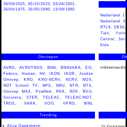
30/09/2025
,
05/10/2023
,
03/04/2002
,
26/06/1975
,
26/05/1980
,
13/09/1980
Nederland 1
Nederland 
RTL8
,
SBS6
Tien
,
Yorin
Central
,
Jeti
Kids
Omroepen
On
videoenaudio
AVRO
,
AVROTROS
,
BNN
,
BNNVARA
,
EO
,
Feduco
,
Human
,
HV
,
IKON
,
IKOR
,
Joodse
Omroep
,
KRO
,
KRO-NCRV
,
NCRV
,
NOS
,
NOT School TV
,
NPS
,
NRU
,
NTR
,
NTS
,
Omroep MAX
,
PowNed
,
RKK
,
ROF
,
RVU
,
Socutera
,
STER
,
TELEAC
,
TELEAC/NOT
,
TROS
,
VARA
,
VOO
,
VPRO
,
WNL
Trending
Alice Oppenheim
TV Programma'