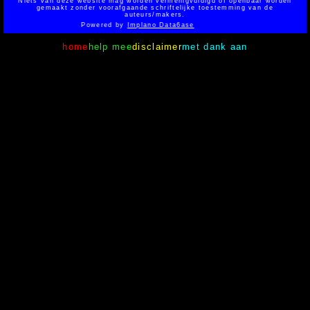
Niets van deze website mag worden vermenigvuldigd of openbaar worden
gemaakt zonder voorafgaande schriftelijke toestemming van de
auteurs/makers.
Powered by
Implano Data6ase
home
help mee
disclaimer
met dank aan