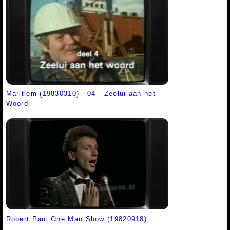
Maritiem (19830310) - 04 - Zeelui aan het
Woord
Robert Paul One Man Show (19820918)