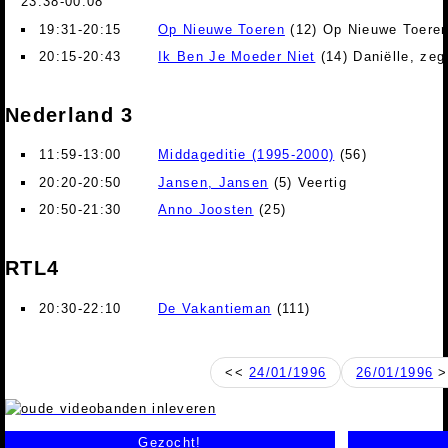
23:38-00:08
19:31-20:15
Op Nieuwe Toeren
(12) Op Nieuwe Toeren
20:15-20:43
Ik Ben Je Moeder Niet
(14) Daniëlle, ze
Nederland 3
11:59-13:00
Middageditie (1995-2000)
(56)
20:20-20:50
Jansen, Jansen
(5) Veertig
20:50-21:30
Anno Joosten
(25)
RTL4
20:30-22:10
De Vakantieman
(111)
<<
24/01/1996
26/01/1996
>
Gezocht!