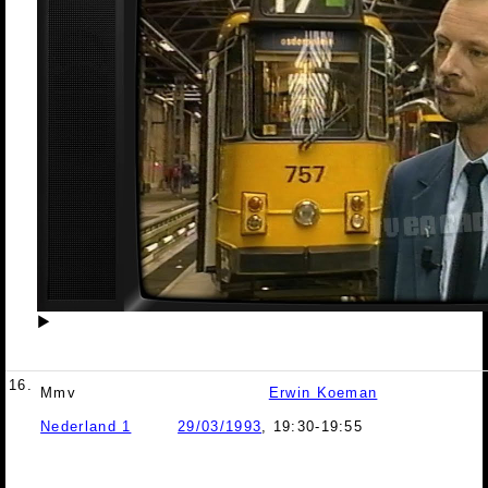
▶
16.
Mmv
Erwin Koeman
Nederland 1
29/03/1993
, 19:30-19:55