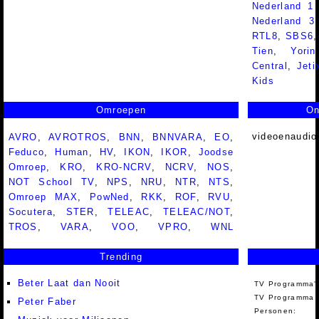
Nederland 1
Nederland 
RTL8
,
SBS6
Tien
,
Yorin
Central
,
Jeti
Kids
Omroepen
On
videoenaudio
AVRO
,
AVROTROS
,
BNN
,
BNNVARA
,
EO
,
Feduco
,
Human
,
HV
,
IKON
,
IKOR
,
Joodse
Omroep
,
KRO
,
KRO-NCRV
,
NCRV
,
NOS
,
NOT School TV
,
NPS
,
NRU
,
NTR
,
NTS
,
Omroep MAX
,
PowNed
,
RKK
,
ROF
,
RVU
,
Socutera
,
STER
,
TELEAC
,
TELEAC/NOT
,
TROS
,
VARA
,
VOO
,
VPRO
,
WNL
Trending
Beter Laat dan Nooit
TV Programma'
TV Programma A
Peter Faber
Personen: