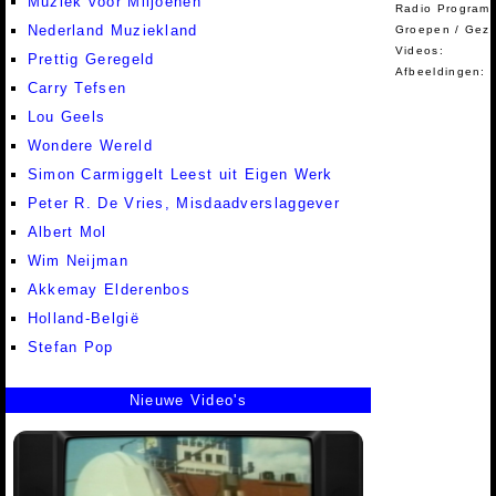
Muziek voor Miljoenen
Radio Programm
Nederland Muziekland
Groepen / Gez
Videos:
Prettig Geregeld
Afbeeldingen:
Carry Tefsen
Lou Geels
Wondere Wereld
Simon Carmiggelt Leest uit Eigen Werk
Peter R. De Vries, Misdaadverslaggever
Albert Mol
Wim Neijman
Akkemay Elderenbos
Holland-België
Stefan Pop
Nieuwe Video's