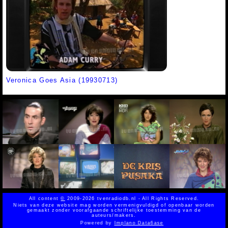
Veronica Goes Asia (19930713)
All content
©
2009-2026 tvenradiodb.nl - All Rights Reserved.
Niets van deze website mag worden vermenigvuldigd of openbaar worden
gemaakt zonder voorafgaande schriftelijke toestemming van de
auteurs/makers.
Powered by
Implano Data6ase