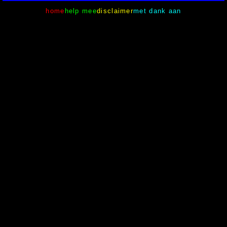
home
help mee
disclaimer
met dank aan