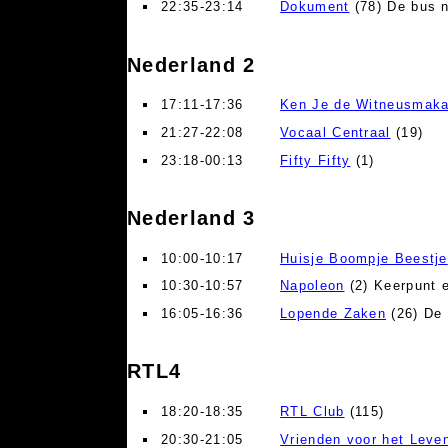
22:35-23:14
Dokument
(78) De bus n
Nederland 2
17:11-17:36
Ken Je de Witneusmak
21:27-22:08
Vocaal Centraal
(19)
23:18-00:13
Fifty Fifty
(1)
Nederland 3
10:00-10:17
Huisje Boompje Beestje
10:30-10:57
Napoleon
(2) Keerpunt 
16:05-16:36
Lopende Zaken
(26) De 
RTL4
18:20-18:35
RTL Club
(115)
20:30-21:05
Vrienden voor het Leve