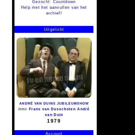
Gezocht: Countdown
Help met het aanvullen van het
archief!
Uitgelicht
ANDRÉ VAN DUINS JUBILEUMSHOW
mmv
Frans van Dusschoten
André
van Duin
1979
Account