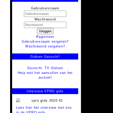
Gebruikersnaam
Wachtwoord
Inloggen
Registreer
Gebruikersnaam vergeten?
Wachtwoord vergeten?
Gidsen Gezocht!
Gezocht: TV Gidsen
Help met het aanvullen van het
archief!
Interview VPRO gids
Lees hier het interview met ons
in de VPRO gids.