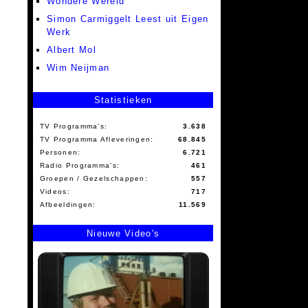
Wondere Wereld
Simon Carmiggelt Leest uit Eigen
Werk
Albert Mol
Wim Neijman
Statistieken
TV Programma's:
3.638
TV Programma Afleveringen:
68.845
Personen:
6.721
Radio Programma's:
461
Groepen / Gezelschappen:
557
Videos:
717
Afbeeldingen:
11.569
Nieuwe Video's