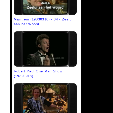
Maritiem (19830310) - 04 - Zeelui
aan het Woord
Robert Paul One Man Show
(19820918)