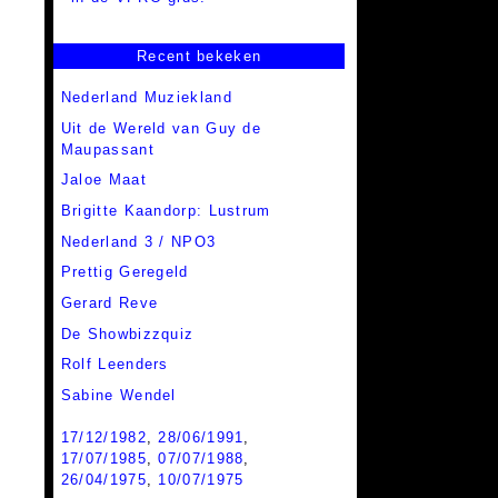
Recent bekeken
Nederland Muziekland
Uit de Wereld van Guy de
Maupassant
Jaloe Maat
Brigitte Kaandorp: Lustrum
Nederland 3 / NPO3
Prettig Geregeld
Gerard Reve
De Showbizzquiz
Rolf Leenders
Sabine Wendel
17/12/1982
,
28/06/1991
,
17/07/1985
,
07/07/1988
,
26/04/1975
,
10/07/1975