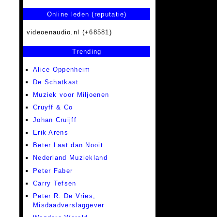
Online leden (reputatie)
videoenaudio.nl (+68581)
Trending
Alice Oppenheim
De Schatkast
Muziek voor Miljoenen
Cruyff & Co
Johan Cruijff
Erik Arens
Beter Laat dan Nooit
Nederland Muziekland
Peter Faber
Carry Tefsen
Peter R. De Vries,
Misdaadverslaggever