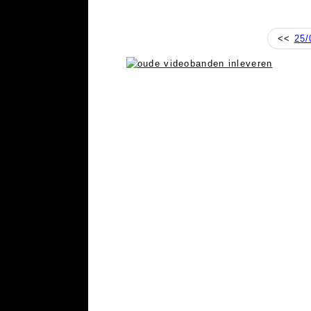
<<
25/