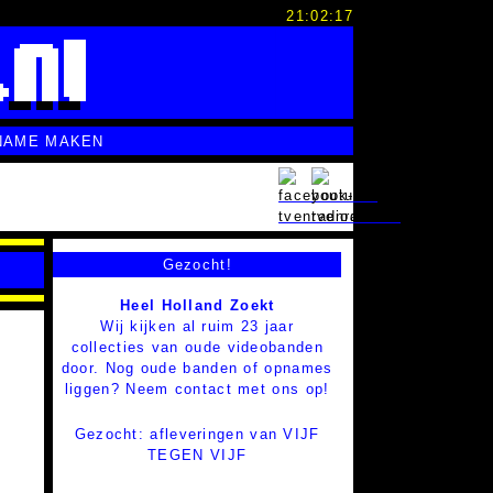
21:02:18
NAME MAKEN
Gezocht!
Heel Holland Zoekt
Wij kijken al ruim 23 jaar
collecties van oude videobanden
door. Nog oude banden of opnames
liggen? Neem contact met ons op!
Gezocht: afleveringen van VIJF
TEGEN VIJF