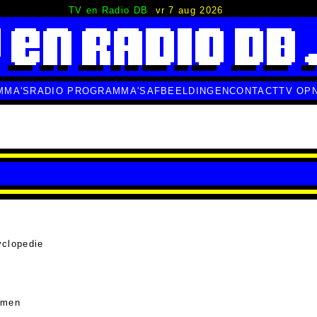
TV en Radio DB
vr 7 aug 2026
MMA'S
RADIO PROGRAMMA'S
AFBEELDINGEN
CONTACT
TV OP
clopedie
amen