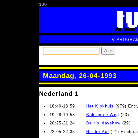
100
TV PROGRA
Zoek
Maandag, 26-04-1993
Nederland 1
18:40-18:59
Het Klokhuis
(979) Ency
19:28-19:53
Blik op de Weg
(20)
20:25-21:24
De Holidayshow
(29)
22:05-22:35
Ha die Pa!
(21) Eindex