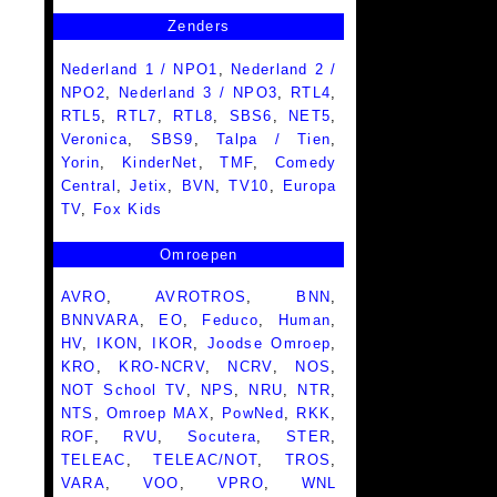
Zenders
Nederland 1 / NPO1
,
Nederland 2 /
NPO2
,
Nederland 3 / NPO3
,
RTL4
,
RTL5
,
RTL7
,
RTL8
,
SBS6
,
NET5
,
Veronica
,
SBS9
,
Talpa / Tien
,
Yorin
,
KinderNet
,
TMF
,
Comedy
Central
,
Jetix
,
BVN
,
TV10
,
Europa
TV
,
Fox Kids
Omroepen
AVRO
,
AVROTROS
,
BNN
,
BNNVARA
,
EO
,
Feduco
,
Human
,
HV
,
IKON
,
IKOR
,
Joodse Omroep
,
KRO
,
KRO-NCRV
,
NCRV
,
NOS
,
NOT School TV
,
NPS
,
NRU
,
NTR
,
NTS
,
Omroep MAX
,
PowNed
,
RKK
,
ROF
,
RVU
,
Socutera
,
STER
,
TELEAC
,
TELEAC/NOT
,
TROS
,
VARA
,
VOO
,
VPRO
,
WNL