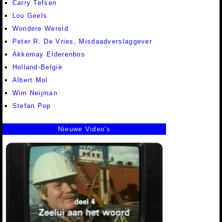
Carry Tefsen
Lou Geels
Wondere Wereld
Peter R. De Vries, Misdaadverslaggever
Akkemay Elderenbos
Holland-België
Albert Mol
Wim Neijman
Stefan Pop
Nieuwe Video's