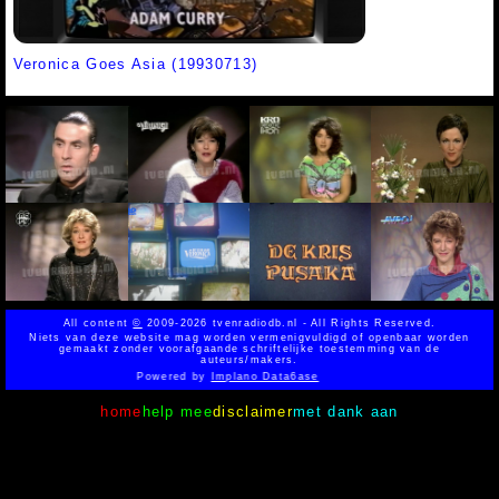
Veronica Goes Asia (19930713)
All content
©
2009-2026 tvenradiodb.nl - All Rights Reserved.
Niets van deze website mag worden vermenigvuldigd of openbaar worden
gemaakt zonder voorafgaande schriftelijke toestemming van de
auteurs/makers.
Powered by
Implano Data6ase
home
help mee
disclaimer
met dank aan