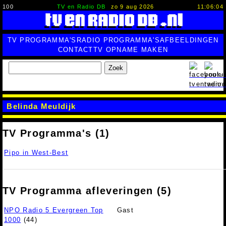
100
TV en Radio DB
zo 9 aug 2026
11:06:05
TV PROGRAMMA'S
RADIO PROGRAMMA'S
AFBEELDINGEN
CONTACT
TV OPNAME MAKEN
Zoek
Belinda Meuldijk
TV Programma's (1)
Pipo in West-Best
TV Programma afleveringen (5)
NPO Radio 5 Evergreen Top
Gast
1000
(44)