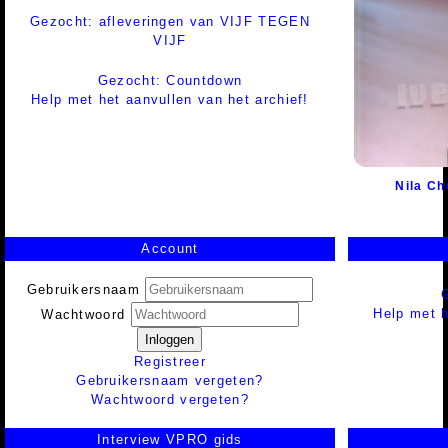
Gezocht: afleveringen van VIJF TEGEN
VIJF
Gezocht: Countdown
Help met het aanvullen van het archief!
Nila Ch
Account
Gebruikersnaam
Help met h
Wachtwoord
Inloggen
Registreer
Gebruikersnaam vergeten?
Wachtwoord vergeten?
Interview VPRO gids