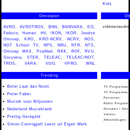
Kids
Omroepen
On
videoenaudio
AVRO
,
AVROTROS
,
BNN
,
BNNVARA
,
EO
,
Feduco
,
Human
,
HV
,
IKON
,
IKOR
,
Joodse
Omroep
,
KRO
,
KRO-NCRV
,
NCRV
,
NOS
,
NOT School TV
,
NPS
,
NRU
,
NTR
,
NTS
,
Omroep MAX
,
PowNed
,
RKK
,
ROF
,
RVU
,
Socutera
,
STER
,
TELEAC
,
TELEAC/NOT
,
TROS
,
VARA
,
VOO
,
VPRO
,
WNL
Trending
Beter Laat dan Nooit
TV Programma'
TV Programma A
Peter Faber
Personen:
Muziek voor Miljoenen
Radio Programm
Nederland Muziekland
Groepen / Gez
Videos:
Prettig Geregeld
Afbeeldingen:
Simon Carmiggelt Leest uit Eigen Werk