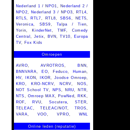
Nederland 1 / NPO1
,
Nederland 2 /
NPO2
,
Nederland 3 / NPO3
,
RTL4
,
RTL5
,
RTL7
,
RTL8
,
SBS6
,
NET5
,
Veronica
,
SBS9
,
Talpa / Tien
,
Yorin
,
KinderNet
,
TMF
,
Comedy
Central
,
Jetix
,
BVN
,
TV10
,
Europa
TV
,
Fox Kids
Omroepen
AVRO
,
AVROTROS
,
BNN
,
BNNVARA
,
EO
,
Feduco
,
Human
,
HV
,
IKON
,
IKOR
,
Joodse Omroep
,
KRO
,
KRO-NCRV
,
NCRV
,
NOS
,
NOT School TV
,
NPS
,
NRU
,
NTR
,
NTS
,
Omroep MAX
,
PowNed
,
RKK
,
ROF
,
RVU
,
Socutera
,
STER
,
TELEAC
,
TELEAC/NOT
,
TROS
,
VARA
,
VOO
,
VPRO
,
WNL
Online leden (reputatie)