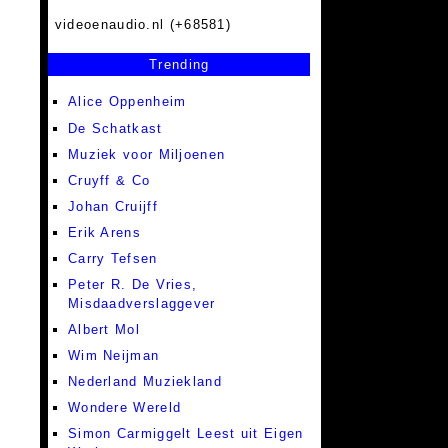
videoenaudio.nl (+68581)
Trending
Alice Oppenheim
De Schatkast
Muziek voor Miljoenen
Cruyff & Co
Johan Cruijff
Erik Arens
Carry Tefsen
Peter R. De Vries,
Misdaadverslaggever
Albert Mol
Wim Neijman
Nederland Muziekland
Wondere Wereld
Simon Carmiggelt Leest uit Eigen