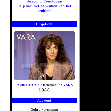
Gezocht: Countdown
Help met het aanvullen van het
archief!
Uitgelicht
Paula Patricio
omroep(st)er
VARA
1988
Account
Gebruikersnaam