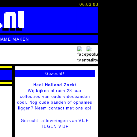
06:03:04
NAME MAKEN
Gezocht!
Heel Holland Zoekt
Wij kijken al ruim 23 jaar
collecties van oude videobanden
door. Nog oude banden of opnames
liggen? Neem contact met ons op!
Gezocht: afleveringen van VIJF
TEGEN VIJF