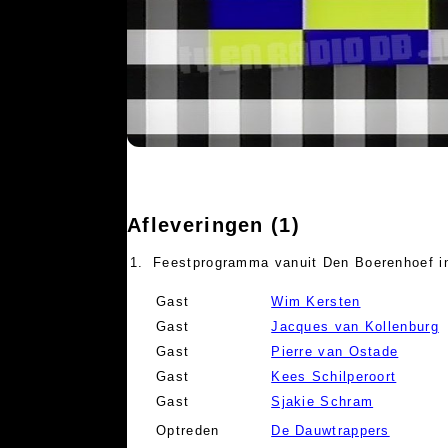
Afleveringen (1)
1.
Feestprogramma vanuit Den Boerenhoef i
Gast
Wim Kersten
Gast
Jacques van Kollenburg
Gast
Pierre van Ostade
Gast
Kees Schilperoort
Gast
Sjakie Schram
Optreden
De Dauwtrappers