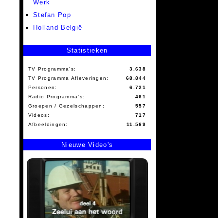
Werk
Stefan Pop
Holland-België
Statistieken
TV Programma's:
3.638
TV Programma Afleveringen:
68.844
Personen:
6.721
Radio Programma's:
461
Groepen / Gezelschappen:
557
Videos:
717
Afbeeldingen:
11.569
Nieuwe Video's