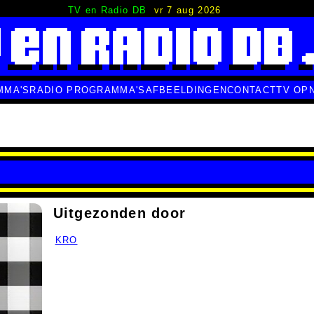
TV en Radio DB
vr 7 aug 2026
MMA'S
RADIO PROGRAMMA'S
AFBEELDINGEN
CONTACT
TV OP
Uitgezonden door
KRO