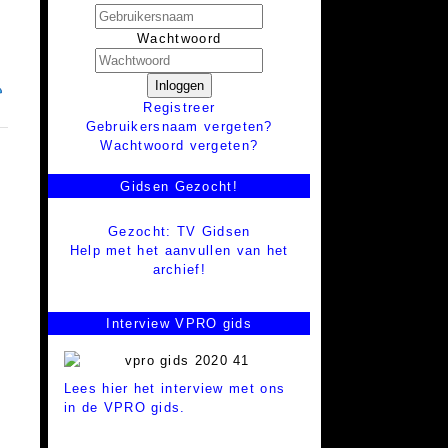
Wachtwoord
Inloggen
Registreer
Gebruikersnaam vergeten?
Wachtwoord vergeten?
Gidsen Gezocht!
Gezocht: TV Gidsen
Help met het aanvullen van het
archief!
Interview VPRO gids
Lees hier het interview met ons
in de VPRO gids.