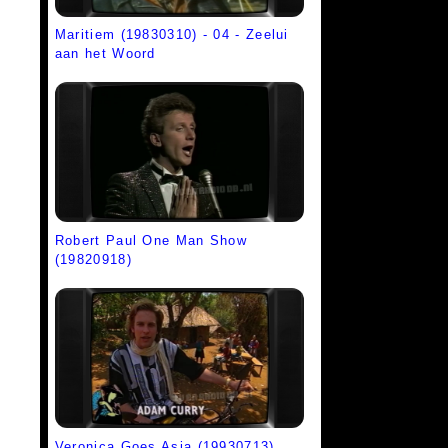
Maritiem (19830310) - 04 - Zeelui
aan het Woord
Robert Paul One Man Show
(19820918)
Veronica Goes Asia (19930713)