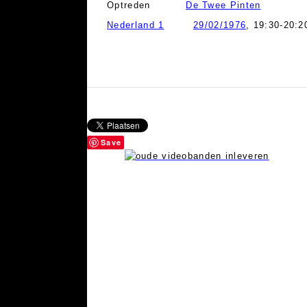
Optreden
De Twee Pinten
Nederland 1
29/02/1976
, 19:30-20:2
Save