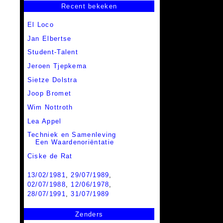
Recent bekeken
El Loco
Jan Elbertse
Student-Talent
Jeroen Tjepkema
Sietze Dolstra
Joop Bromet
Wim Nottroth
Lea Appel
Techniek en Samenleving
Een Waardenoriëntatie
Ciske de Rat
13/02/1981
,
29/07/1989
,
02/07/1988
,
12/06/1978
,
28/07/1991
,
31/07/1989
Zenders