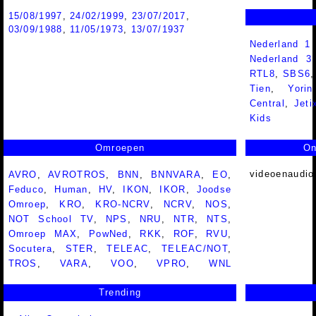
15/08/1997
,
24/02/1999
,
23/07/2017
,
03/09/1988
,
11/05/1973
,
13/07/1937
Nederland 1
Nederland 
RTL8
,
SBS6
Tien
,
Yorin
Central
,
Jeti
Kids
Omroepen
On
videoenaudio
AVRO
,
AVROTROS
,
BNN
,
BNNVARA
,
EO
,
Feduco
,
Human
,
HV
,
IKON
,
IKOR
,
Joodse
Omroep
,
KRO
,
KRO-NCRV
,
NCRV
,
NOS
,
NOT School TV
,
NPS
,
NRU
,
NTR
,
NTS
,
Omroep MAX
,
PowNed
,
RKK
,
ROF
,
RVU
,
Socutera
,
STER
,
TELEAC
,
TELEAC/NOT
,
TROS
,
VARA
,
VOO
,
VPRO
,
WNL
Trending