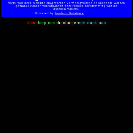
Niets van deze website mag worden vermenigvuldigd of openbaar worden
gemaakt zonder voorafgaande schriftelijke toestemming van de
auteurs/makers.
Powered by
Implano Data6ase
home
help mee
disclaimer
met dank aan