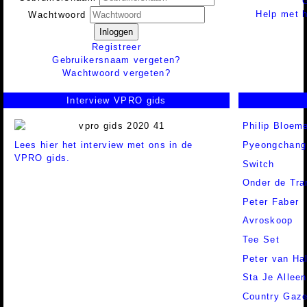
Help met h
Wachtwoord
Inloggen
Registreer
Gebruikersnaam vergeten?
Wachtwoord vergeten?
Interview VPRO gids
Philip Bloem
Lees hier het interview met ons in de
Pyeongchang
VPRO gids.
Switch
Onder de Tr
Peter Faber
Avroskoop
Tee Set
Peter van Ha
Sta Je Alleen
Country Gaze