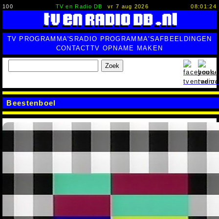
100
TV en Radio DB
vr 7 aug 2026
08:01:25
TV PROGRAMMA'S
RADIO PROGRAMMA'S
AFBEELDINGEN
CONTACT
TV OPNAME MAKEN
Zoek
Beestenboel