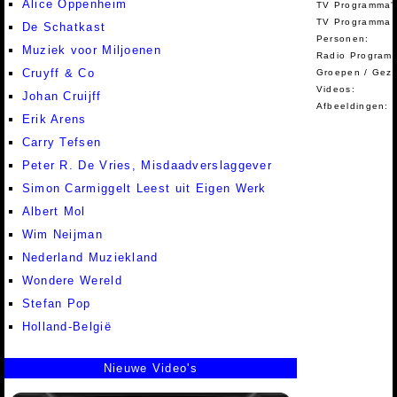
Alice Oppenheim
TV Programma'
TV Programma A
De Schatkast
Personen:
Muziek voor Miljoenen
Radio Programm
Cruyff & Co
Groepen / Gez
Videos:
Johan Cruijff
Afbeeldingen:
Erik Arens
Carry Tefsen
Peter R. De Vries, Misdaadverslaggever
Simon Carmiggelt Leest uit Eigen Werk
Albert Mol
Wim Neijman
Nederland Muziekland
Wondere Wereld
Stefan Pop
Holland-België
Nieuwe Video's