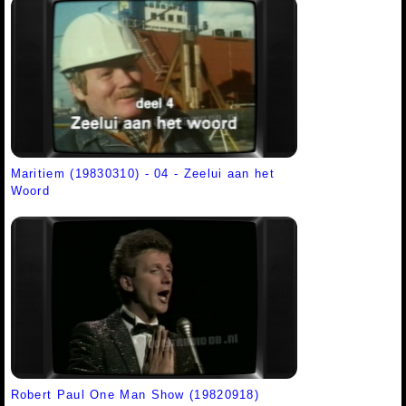
Maritiem (19830310) - 04 - Zeelui aan het
Woord
Robert Paul One Man Show (19820918)