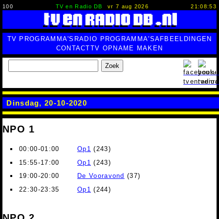
100
TV en Radio DB
vr 7 aug 2026
21:08:54
TV PROGRAMMA'S
RADIO PROGRAMMA'S
AFBEELDINGEN
CONTACT
TV OPNAME MAKEN
Zoek
Dinsdag, 20-10-2020
NPO 1
00:00-01:00
Op1
(243)
15:55-17:00
Op1
(243)
19:00-20:00
De Vooravond
(37)
22:30-23:35
Op1
(244)
NPO 2