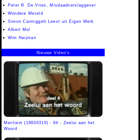
Peter R. De Vries, Misdaadverslaggever
Wondere Wereld
Simon Carmiggelt Leest uit Eigen Werk
Albert Mol
Wim Neijman
Nieuwe Video's
Maritiem (19830310) - 04 - Zeelui aan het
Woord