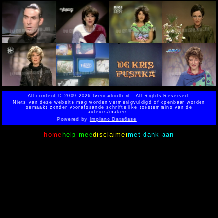
All content
©
2009-2026 tvenradiodb.nl - All Rights Reserved.
Niets van deze website mag worden vermenigvuldigd of openbaar worden
gemaakt zonder voorafgaande schriftelijke toestemming van de
auteurs/makers.
Powered by
Implano Data6ase
home
help mee
disclaimer
met dank aan