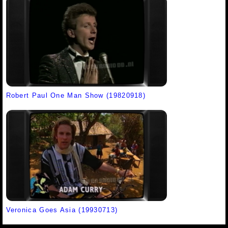
Robert Paul One Man Show (19820918)
Veronica Goes Asia (19930713)