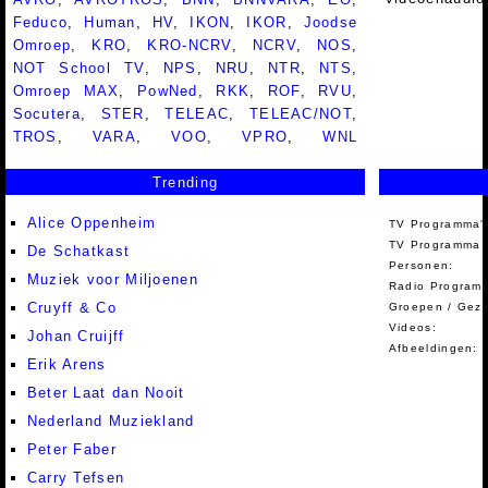
Feduco
,
Human
,
HV
,
IKON
,
IKOR
,
Joodse
Omroep
,
KRO
,
KRO-NCRV
,
NCRV
,
NOS
,
NOT School TV
,
NPS
,
NRU
,
NTR
,
NTS
,
Omroep MAX
,
PowNed
,
RKK
,
ROF
,
RVU
,
Socutera
,
STER
,
TELEAC
,
TELEAC/NOT
,
TROS
,
VARA
,
VOO
,
VPRO
,
WNL
Trending
Alice Oppenheim
TV Programma'
TV Programma A
De Schatkast
Personen:
Muziek voor Miljoenen
Radio Programm
Cruyff & Co
Groepen / Gez
Videos:
Johan Cruijff
Afbeeldingen:
Erik Arens
Beter Laat dan Nooit
Nederland Muziekland
Peter Faber
Carry Tefsen