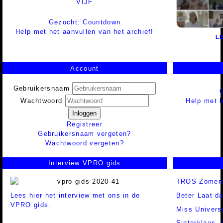
VIJF
Gezocht: Countdown
Help met het aanvullen van het archief!
L
Account
Gebruikersnaam
Help met h
Wachtwoord
Inloggen
Registreer
Gebruikersnaam vergeten?
Wachtwoord vergeten?
Interview VPRO gids
TROS Zomerp
Lees hier het interview met ons in de
Beter Laat d
VPRO gids.
Miss Univers
Sinterklaas,