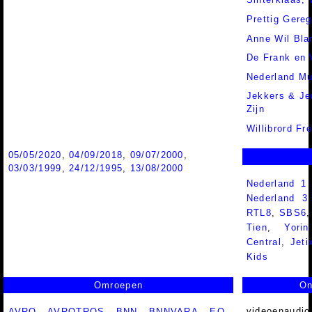
Prettig Gereg
Anne Wil Bla
De Frank en 
Nederland Mu
Jekkers & Je
Zijn
Willibrord Fr
05/05/2020
,
04/09/2018
,
09/07/2000
,
03/03/1999
,
24/12/1995
,
13/08/2000
Nederland 1
Nederland 
RTL8
,
SBS6
Tien
,
Yorin
Central
,
Jeti
Kids
Omroepen
On
videoenaudio
AVRO
,
AVROTROS
,
BNN
,
BNNVARA
,
EO
,