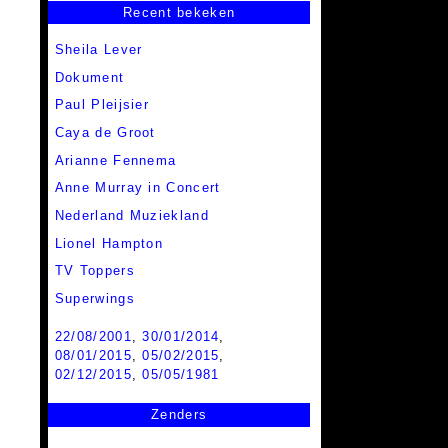
Recent bekeken
Sheila Lever
Dokument
Paul Pleijsier
Caya de Groot
Arianne Fennema
Anne Murray in Concert
Nederland Muziekland
Lionel Hampton
TV Toppers
Superwings
22/08/2001
,
30/01/2014
,
08/01/2015
,
05/02/2015
,
02/12/2015
,
05/05/1981
Zenders