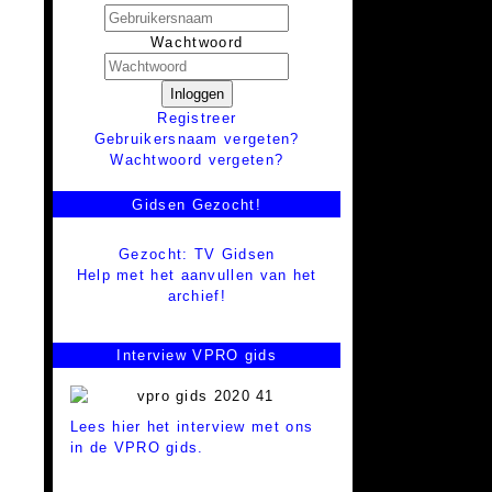
Wachtwoord
Inloggen
Registreer
Gebruikersnaam vergeten?
Wachtwoord vergeten?
Gidsen Gezocht!
Gezocht: TV Gidsen
Help met het aanvullen van het
archief!
Interview VPRO gids
Lees hier het interview met ons
in de VPRO gids.