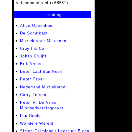
videoenaudio.nl (+68581)
Trending
Alice Oppenheim
De Schatkast
Muziek voor Miljoenen
Cruyff & Co
Johan Cruijff
Erik Arens
Beter Laat dan Nooit
Peter Faber
Nederland Muziekland
Carry Tefsen
Peter R. De Vries,
Misdaadverslaggever
Lou Geels
Wondere Wereld
Simon Carmiggelt Leest uit Eigen