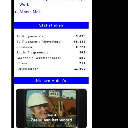
Werk
Albert Mol
Statistieken
TV Programma's:
3.638
TV Programma Afleveringen:
68.845
Personen:
6.721
Radio Programma's:
461
Groepen / Gezelschappen:
557
Videos:
717
Afbeeldingen:
11.569
Nieuwe Video's