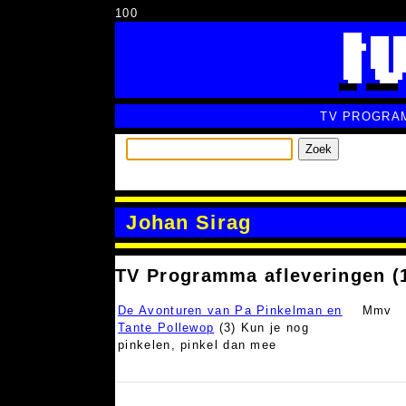
100
TV PROGRA
Zoek
Johan Sirag
TV Programma afleveringen (
De Avonturen van Pa Pinkelman en
Mmv
Tante Pollewop
(3) Kun je nog
pinkelen, pinkel dan mee