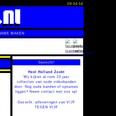
09:04:57
NAME MAKEN
Gezocht!
Heel Holland Zoekt
Wij kijken al ruim 23 jaar
collecties van oude videobanden
door. Nog oude banden of opnames
liggen? Neem contact met ons op!
Gezocht: afleveringen van VIJF
TEGEN VIJF