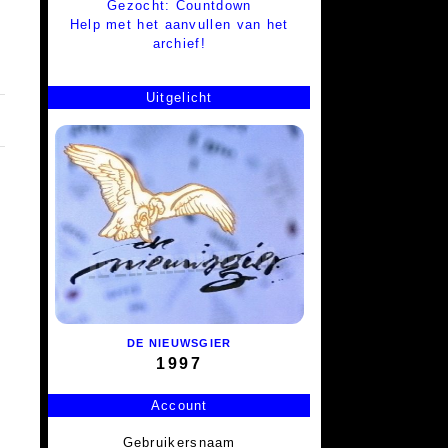
Gezocht: Countdown
Help met het aanvullen van het
archief!
Uitgelicht
DE NIEUWSGIER
1997
Account
Gebruikersnaam