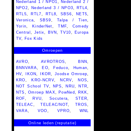
Nederland 1 / NPO1
,
Nederland 2 /
NPO2
,
Nederland 3 / NPO3
,
RTL4
,
RTL5
,
RTL7
,
RTL8
,
SBS6
,
NET5
,
Veronica
,
SBS9
,
Talpa / Tien
,
Yorin
,
KinderNet
,
TMF
,
Comedy
Central
,
Jetix
,
BVN
,
TV10
,
Europa
TV
,
Fox Kids
Omroepen
AVRO
,
AVROTROS
,
BNN
,
BNNVARA
,
EO
,
Feduco
,
Human
,
HV
,
IKON
,
IKOR
,
Joodse Omroep
,
KRO
,
KRO-NCRV
,
NCRV
,
NOS
,
NOT School TV
,
NPS
,
NRU
,
NTR
,
NTS
,
Omroep MAX
,
PowNed
,
RKK
,
ROF
,
RVU
,
Socutera
,
STER
,
TELEAC
,
TELEAC/NOT
,
TROS
,
VARA
,
VOO
,
VPRO
,
WNL
Online leden (reputatie)