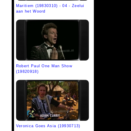
Maritiem (19830310) - 04 - Zeelui
aan het Woord
Robert Paul One Man Show
(19820918)
Veronica Goes Asia (19930713)