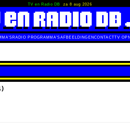
TV en Radio DB
za 8 aug 2026
MMA'S
RADIO PROGRAMMA'S
AFBEELDINGEN
CONTACT
TV OP
1)