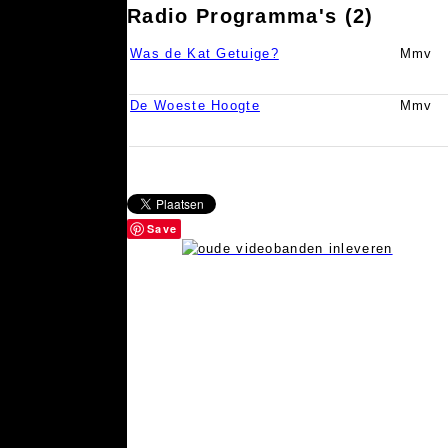
Radio Programma's (2)
Was de Kat Getuige?
Mmv
De Woeste Hoogte
Mmv
Save