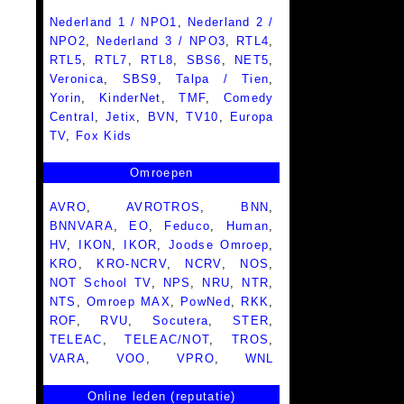
Nederland 1 / NPO1
,
Nederland 2 /
NPO2
,
Nederland 3 / NPO3
,
RTL4
,
RTL5
,
RTL7
,
RTL8
,
SBS6
,
NET5
,
Veronica
,
SBS9
,
Talpa / Tien
,
Yorin
,
KinderNet
,
TMF
,
Comedy
Central
,
Jetix
,
BVN
,
TV10
,
Europa
TV
,
Fox Kids
Omroepen
AVRO
,
AVROTROS
,
BNN
,
BNNVARA
,
EO
,
Feduco
,
Human
,
HV
,
IKON
,
IKOR
,
Joodse Omroep
,
KRO
,
KRO-NCRV
,
NCRV
,
NOS
,
NOT School TV
,
NPS
,
NRU
,
NTR
,
NTS
,
Omroep MAX
,
PowNed
,
RKK
,
ROF
,
RVU
,
Socutera
,
STER
,
TELEAC
,
TELEAC/NOT
,
TROS
,
VARA
,
VOO
,
VPRO
,
WNL
Online leden (reputatie)