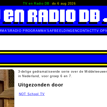
TV en Radio DB
do 6 aug 2026
MMA'S
RADIO PROGRAMMA'S
AFBEELDINGEN
CONTACT
TV OP
3-delige gedramatiseerde serie over de Middeleeuwe
in Nederland, voor groep 6 en 7.
Uitgezonden door
NOT School TV