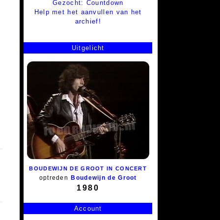
Gezocht: Countdown
Help met het aanvullen van het
archief!
Uitgelicht
BOUDEWIJN DE GROOT IN CONCERT
optreden
Boudewijn de Groot
1980
Account