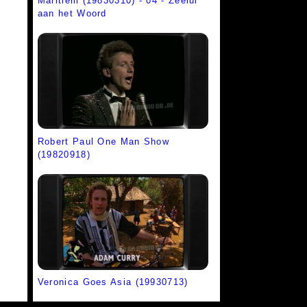
Maritiem (19830310) - 04 - Zeelui
aan het Woord
Robert Paul One Man Show
(19820918)
Veronica Goes Asia (19930713)