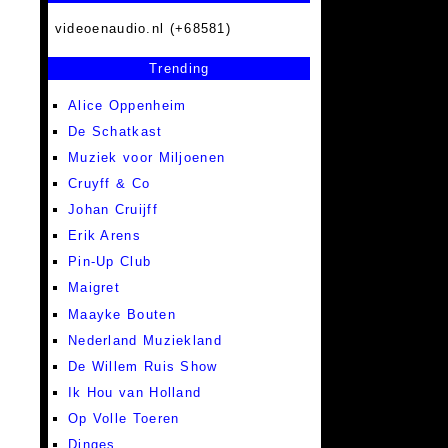
videoenaudio.nl (+68581)
Trending
Alice Oppenheim
De Schatkast
Muziek voor Miljoenen
Cruyff & Co
Johan Cruijff
Erik Arens
Pin-Up Club
Maigret
Maayke Bouten
Nederland Muziekland
De Willem Ruis Show
Ik Hou van Holland
Op Volle Toeren
Dinges