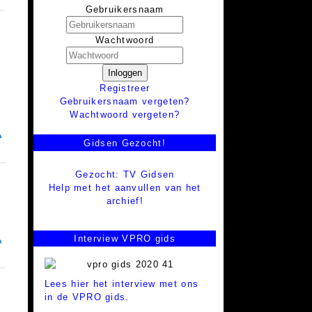
Gebruikersnaam
Wachtwoord
Inloggen
Registreer
Gebruikersnaam vergeten?
Wachtwoord vergeten?
Gidsen Gezocht!
Gezocht: TV Gidsen
Help met het aanvullen van het
archief!
Interview VPRO gids
Lees hier het interview met ons
in de VPRO gids.