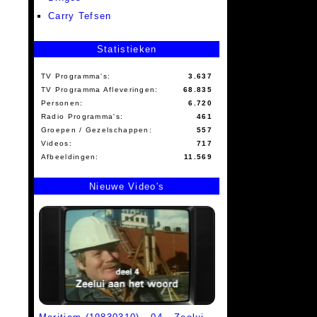
Carry Tefsen
Statistieken
TV Programma's:
3.637
TV Programma Afleveringen:
68.835
Personen:
6.720
Radio Programma's:
461
Groepen / Gezelschappen:
557
Videos:
717
Afbeeldingen:
11.569
Nieuwe Video's