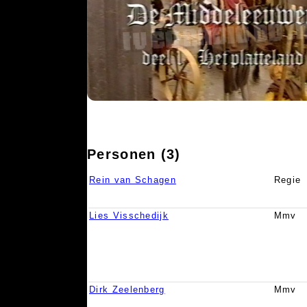
Personen (3)
Rein van Schagen
Regie
Lies Visschedijk
Mmv
Dirk Zeelenberg
Mmv