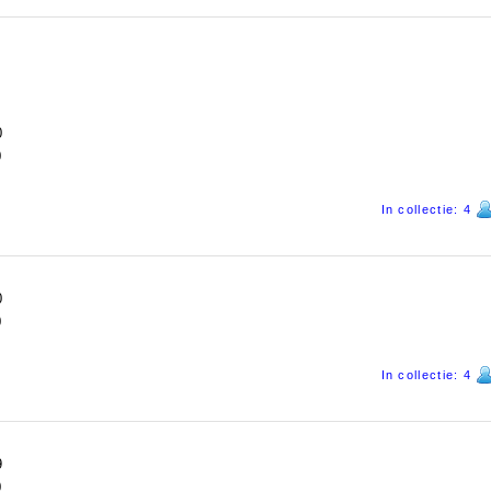
0
0
In collectie: 4
0
0
In collectie: 4
9
0