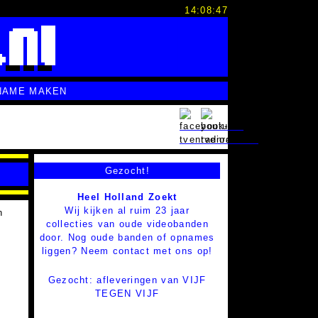
14:08:48
NAME MAKEN
Gezocht!
Heel Holland Zoekt
Wij kijken al ruim 23 jaar
n
collecties van oude videobanden
door. Nog oude banden of opnames
liggen? Neem contact met ons op!
Gezocht: afleveringen van VIJF
TEGEN VIJF