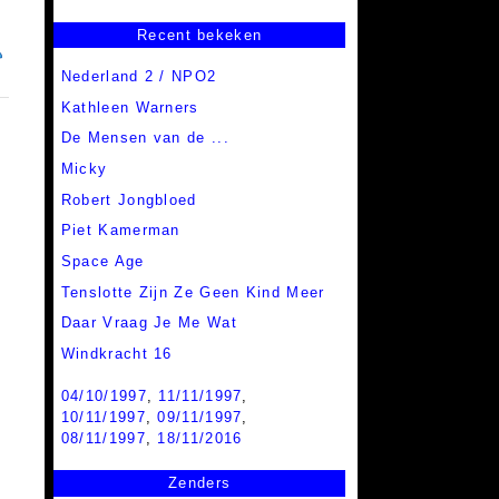
Recent bekeken
Nederland 2 / NPO2
Kathleen Warners
De Mensen van de ...
Micky
Robert Jongbloed
Piet Kamerman
Space Age
Tenslotte Zijn Ze Geen Kind Meer
Daar Vraag Je Me Wat
Windkracht 16
04/10/1997
,
11/11/1997
,
10/11/1997
,
09/11/1997
,
08/11/1997
,
18/11/2016
Zenders