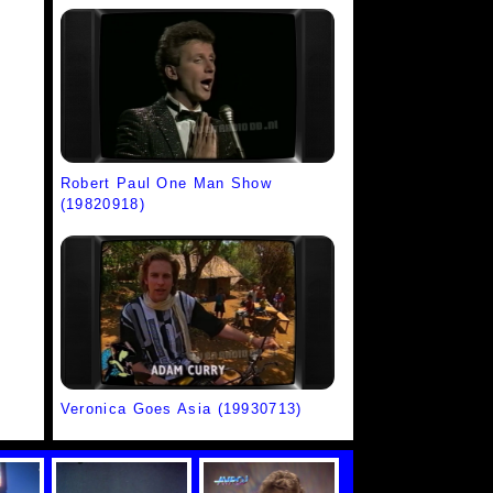
Robert Paul One Man Show
(19820918)
Veronica Goes Asia (19930713)