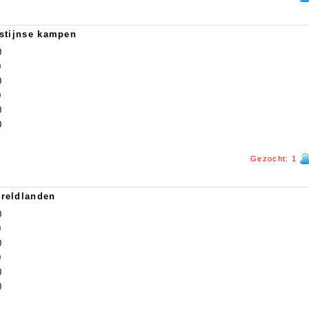
estijnse kampen
0
0
0
0
0
0
Gezocht: 1
ereldlanden
0
0
0
0
0
0