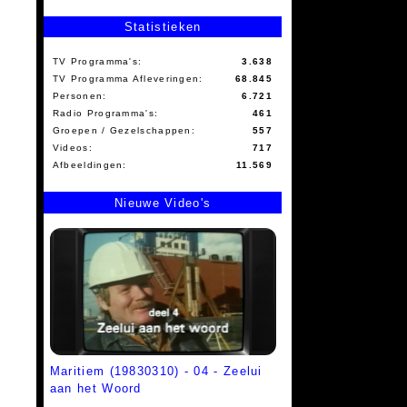
Statistieken
TV Programma's:
3.638
TV Programma Afleveringen:
68.845
Personen:
6.721
Radio Programma's:
461
Groepen / Gezelschappen:
557
Videos:
717
Afbeeldingen:
11.569
Nieuwe Video's
Maritiem (19830310) - 04 - Zeelui
aan het Woord