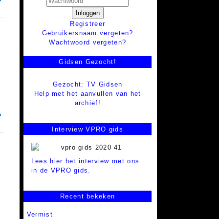
Inloggen
Registreer
Gebruikersnaam vergeten?
Wachtwoord vergeten?
Gidsen Gezocht!
Gezocht: TV Gidsen
Help met het aanvullen van het
archief!
Interview VPRO gids
Lees hier het interview met ons
in de VPRO gids.
Recent bekeken
Vermist