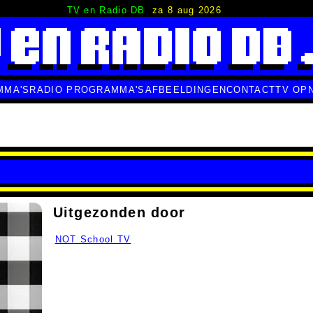
TV en Radio DB
za 8 aug 2026
MMA'S
RADIO PROGRAMMA'S
AFBEELDINGEN
CONTACT
TV OP
Uitgezonden door
NOT School TV