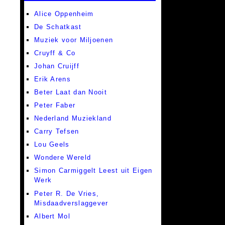
Alice Oppenheim
De Schatkast
Muziek voor Miljoenen
Cruyff & Co
Johan Cruijff
Erik Arens
Beter Laat dan Nooit
Peter Faber
Nederland Muziekland
Carry Tefsen
Lou Geels
Wondere Wereld
Simon Carmiggelt Leest uit Eigen
Werk
Peter R. De Vries,
Misdaadverslaggever
Albert Mol