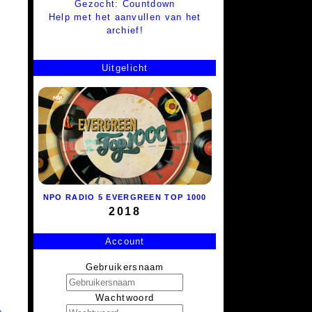
Gezocht: Countdown
Help met het aanvullen van het
archief!
Uitgelicht
NPO RADIO 5 EVERGREEN TOP 1000
2018
Account
Gebruikersnaam
Wachtwoord