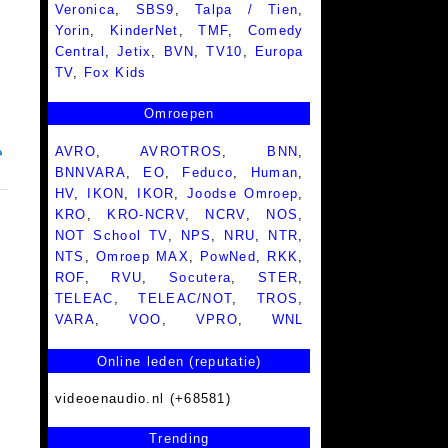
Veronica
,
SBS9
,
Talpa / Tien
,
Yorin
,
KinderNet
,
TMF
,
Comedy
Central
,
Jetix
,
BVN
,
TV10
,
Europa
TV
,
Fox Kids
Omroepen
AVRO
,
AVROTROS
,
BNN
,
BNNVARA
,
EO
,
Feduco
,
Human
,
HV
,
IKON
,
IKOR
,
Joodse Omroep
,
KRO
,
KRO-NCRV
,
NCRV
,
NOS
,
NOT School TV
,
NPS
,
NRU
,
NTR
,
NTS
,
Omroep MAX
,
PowNed
,
RKK
,
ROF
,
RVU
,
Socutera
,
STER
,
TELEAC
,
TELEAC/NOT
,
TROS
,
VARA
,
VOO
,
VPRO
,
WNL
Online leden (reputatie)
videoenaudio.nl (+68581)
Trending