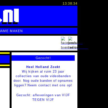
13:38:35
NAME MAKEN
Gezocht!
Heel Holland Zoekt
Wij kijken al ruim 23 jaar
collecties van oude videobanden
door. Nog oude banden of opnames
liggen? Neem contact met ons op!
Gezocht: afleveringen van VIJF
TEGEN VIJF