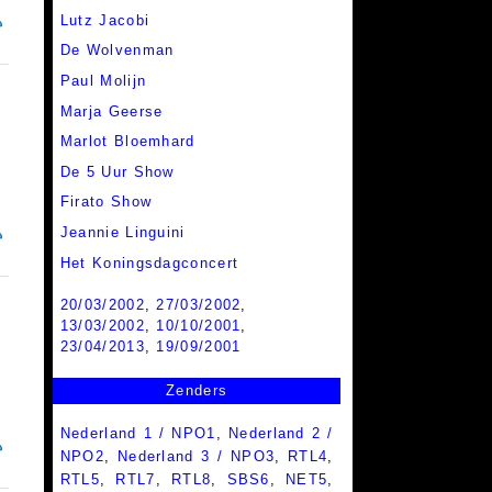
Lutz Jacobi
De Wolvenman
Paul Molijn
Marja Geerse
Marlot Bloemhard
De 5 Uur Show
Firato Show
Jeannie Linguini
Het Koningsdagconcert
20/03/2002
,
27/03/2002
,
13/03/2002
,
10/10/2001
,
23/04/2013
,
19/09/2001
Zenders
Nederland 1 / NPO1
,
Nederland 2 /
NPO2
,
Nederland 3 / NPO3
,
RTL4
,
RTL5
,
RTL7
,
RTL8
,
SBS6
,
NET5
,