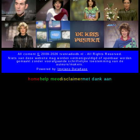
All content
©
2009-2026 tvenradiodb.nl - All Rights Reserved.
Niets van deze website mag worden vermenigvuldigd of openbaar worden
gemaakt zonder voorafgaande schriftelijke toestemming van de
auteurs/makers.
Powered by
Implano Data6ase
home
help mee
disclaimer
met dank aan