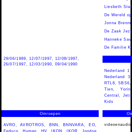
Liesbeth Sta
De Wereld op
Jonna Brenn
De Zaak Jez
Hanneke Sav
De Familie K
29/06/1989
,
12/07/1997
,
12/08/1997
,
26/07/1997
,
12/03/1990
,
09/04/1990
Nederland 1
Nederland 
RTL8
,
SBS6
Tien
,
Yorin
Central
,
Jeti
Kids
Omroepen
On
videoenaudio
AVRO
,
AVROTROS
,
BNN
,
BNNVARA
,
EO
,
Feduco
,
Human
,
HV
,
IKON
,
IKOR
,
Joodse