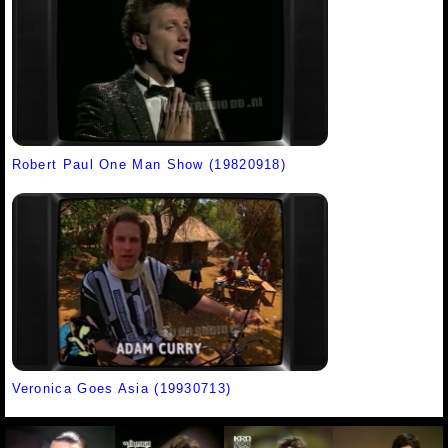
Robert Paul One Man Show (19820918)
Veronica Goes Asia (19930713)