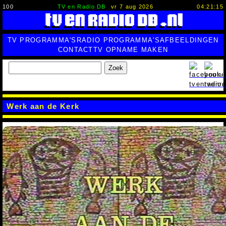
100
TV en Radio DB
vr 7 aug 2026
04:21:15
TV PROGRAMMA'S
RADIO PROGRAMMA'S
AFBEELDINGEN
CONTACT
TV OPNAME MAKEN
Zoek
Werk aan de Kerk