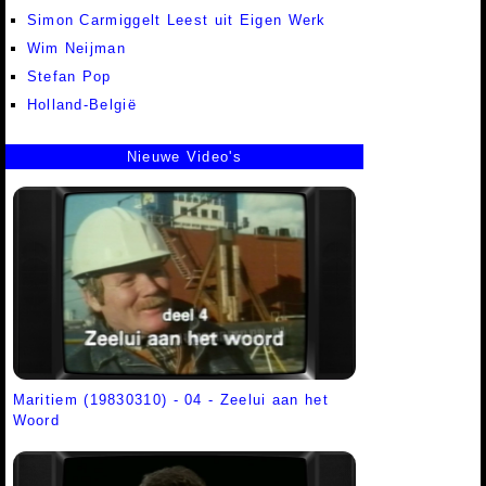
Simon Carmiggelt Leest uit Eigen Werk
Wim Neijman
Stefan Pop
Holland-België
Nieuwe Video's
Maritiem (19830310) - 04 - Zeelui aan het
Woord