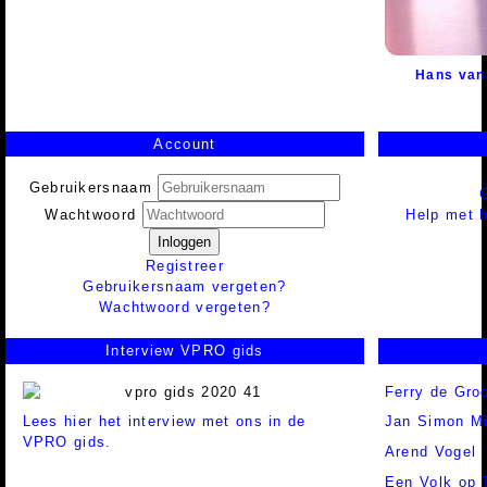
Hans van
Account
Gebruikersnaam
Help met h
Wachtwoord
Inloggen
Registreer
Gebruikersnaam vergeten?
Wachtwoord vergeten?
Interview VPRO gids
Ferry de Gro
Lees hier het interview met ons in de
Jan Simon M
VPRO gids.
Arend Vogel
Een Volk op 