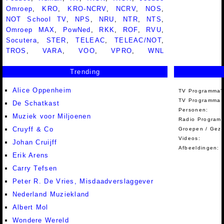
Omroep
,
KRO
,
KRO-NCRV
,
NCRV
,
NOS
,
NOT School TV
,
NPS
,
NRU
,
NTR
,
NTS
,
Omroep MAX
,
PowNed
,
RKK
,
ROF
,
RVU
,
Socutera
,
STER
,
TELEAC
,
TELEAC/NOT
,
TROS
,
VARA
,
VOO
,
VPRO
,
WNL
Trending
Alice Oppenheim
TV Programma'
TV Programma A
De Schatkast
Personen:
Muziek voor Miljoenen
Radio Programm
Cruyff & Co
Groepen / Gez
Videos:
Johan Cruijff
Afbeeldingen:
Erik Arens
Carry Tefsen
Peter R. De Vries, Misdaadverslaggever
Nederland Muziekland
Albert Mol
Wondere Wereld