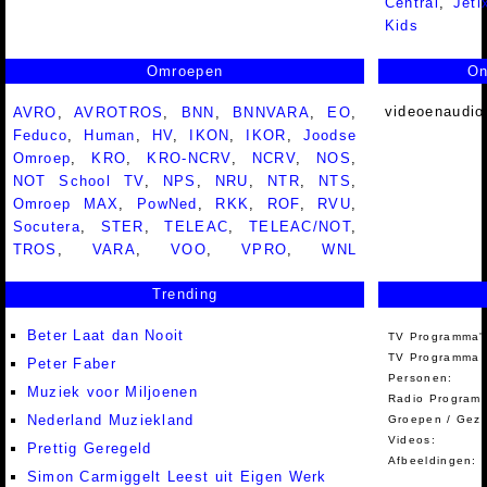
Central
,
Jeti
Kids
Omroepen
On
videoenaudio
AVRO
,
AVROTROS
,
BNN
,
BNNVARA
,
EO
,
Feduco
,
Human
,
HV
,
IKON
,
IKOR
,
Joodse
Omroep
,
KRO
,
KRO-NCRV
,
NCRV
,
NOS
,
NOT School TV
,
NPS
,
NRU
,
NTR
,
NTS
,
Omroep MAX
,
PowNed
,
RKK
,
ROF
,
RVU
,
Socutera
,
STER
,
TELEAC
,
TELEAC/NOT
,
TROS
,
VARA
,
VOO
,
VPRO
,
WNL
Trending
Beter Laat dan Nooit
TV Programma'
TV Programma A
Peter Faber
Personen:
Muziek voor Miljoenen
Radio Programm
Nederland Muziekland
Groepen / Gez
Videos:
Prettig Geregeld
Afbeeldingen:
Simon Carmiggelt Leest uit Eigen Werk