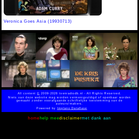
Veronica Goes Asia (19930713)
All content
©
2009-2026 tvenradiodb.nl - All Rights Reserved.
Niets van deze website mag worden vermenigvuldigd of openbaar worden
gemaakt zonder voorafgaande schriftelijke toestemming van de
auteurs/makers.
Powered by
Implano Data6ase
home
help mee
disclaimer
met dank aan