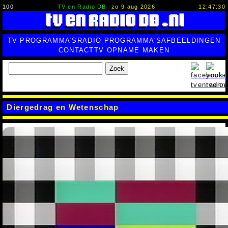
100
TV en Radio DB
zo 9 aug 2026
12:47:31
TV PROGRAMMA'S
RADIO PROGRAMMA'S
AFBEELDINGEN
CONTACT
TV OPNAME MAKEN
Zoek
Diergedrag en Wetenschap