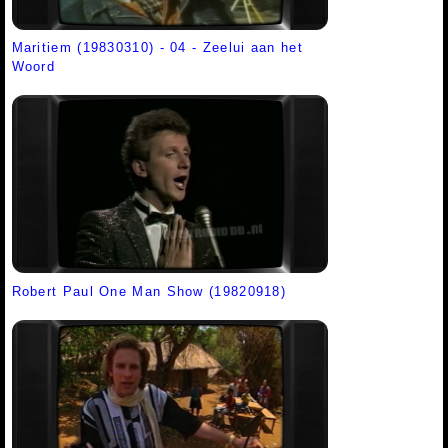
Maritiem (19830310) - 04 - Zeelui aan het
Woord
Robert Paul One Man Show (19820918)