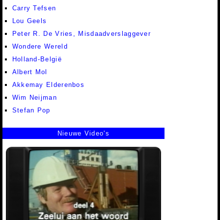
Carry Tefsen
Lou Geels
Peter R. De Vries, Misdaadverslaggever
Wondere Wereld
Holland-België
Albert Mol
Akkemay Elderenbos
Wim Neijman
Stefan Pop
Nieuwe Video's