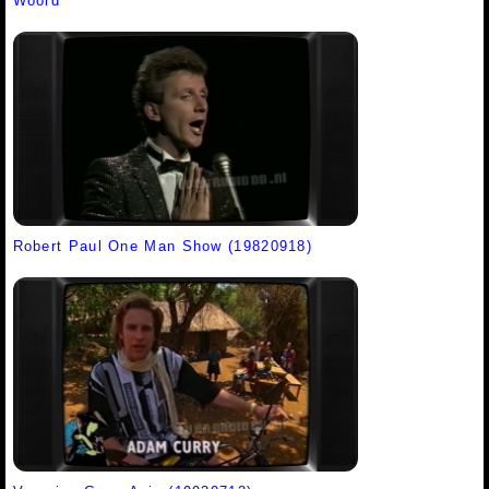
Woord
Robert Paul One Man Show (19820918)