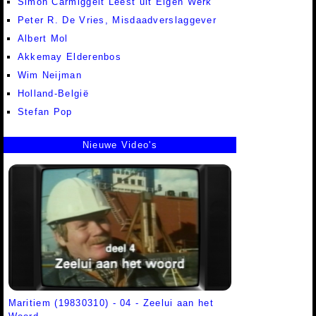
Simon Carmiggelt Leest uit Eigen Werk
Peter R. De Vries, Misdaadverslaggever
Albert Mol
Akkemay Elderenbos
Wim Neijman
Holland-België
Stefan Pop
Nieuwe Video's
Maritiem (19830310) - 04 - Zeelui aan het