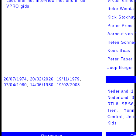
Lees hier het interview met ons in de
Viktor Klime
VPRO gids.
Iteke Weeda
Kick Stokhu
Pieter Prins
Aarnout van 
Helen Schnei
Kees Boas
Peter Faber
Joop Burger
26/07/1974
,
20/02/2026
,
19/11/1979
,
07/04/1980
,
14/06/1980
,
19/02/2003
Nederland 1
Nederland 
RTL8
,
SBS6
Tien
,
Yorin
Central
,
Jeti
Kids
Omroepen
On