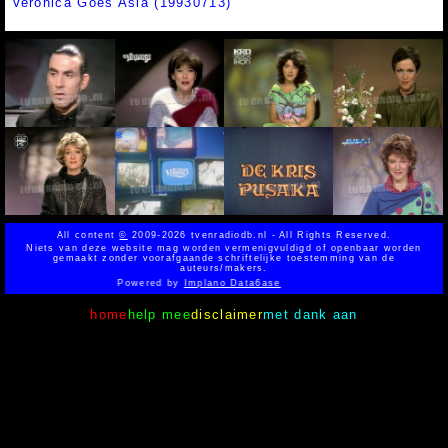
Veronica Goes Asia (19930713)
All content
©
2009-2026 tvenradiodb.nl - All Rights Reserved.
Niets van deze website mag worden vermenigvuldigd of openbaar worden
gemaakt zonder voorafgaande schriftelijke toestemming van de
auteurs/makers.
Powered by
Implano Data6ase
home
help mee
disclaimer
met dank aan