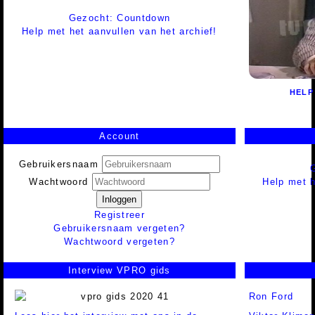
Gezocht: Countdown
Help met het aanvullen van het archief!
HELP
Account
Gebruikersnaam
Help met h
Wachtwoord
Inloggen
Registreer
Gebruikersnaam vergeten?
Wachtwoord vergeten?
Interview VPRO gids
Ron Ford