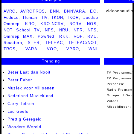
videoenaudio
AVRO
,
AVROTROS
,
BNN
,
BNNVARA
,
EO
,
Feduco
,
Human
,
HV
,
IKON
,
IKOR
,
Joodse
Omroep
,
KRO
,
KRO-NCRV
,
NCRV
,
NOS
,
NOT School TV
,
NPS
,
NRU
,
NTR
,
NTS
,
Omroep MAX
,
PowNed
,
RKK
,
ROF
,
RVU
,
Socutera
,
STER
,
TELEAC
,
TELEAC/NOT
,
TROS
,
VARA
,
VOO
,
VPRO
,
WNL
Trending
Beter Laat dan Nooit
TV Programma'
TV Programma A
Peter Faber
Personen:
Muziek voor Miljoenen
Radio Programm
Nederland Muziekland
Groepen / Gez
Videos:
Carry Tefsen
Afbeeldingen:
Lou Geels
Prettig Geregeld
Wondere Wereld