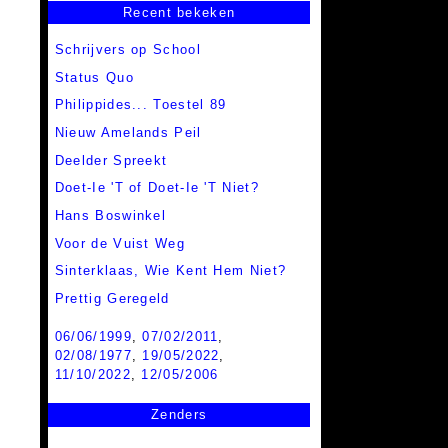
Recent bekeken
Schrijvers op School
Status Quo
Philippides... Toestel 89
Nieuw Amelands Peil
Deelder Spreekt
Doet-Ie 'T of Doet-Ie 'T Niet?
Hans Boswinkel
Voor de Vuist Weg
Sinterklaas, Wie Kent Hem Niet?
Prettig Geregeld
06/06/1999
,
07/02/2011
,
02/08/1977
,
19/05/2022
,
11/10/2022
,
12/05/2006
Zenders