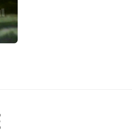
0
0
0