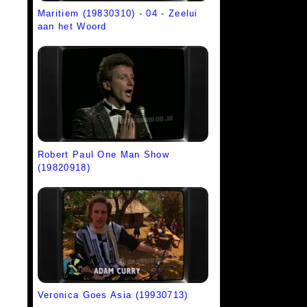
Maritiem (19830310) - 04 - Zeelui
aan het Woord
Robert Paul One Man Show
(19820918)
Veronica Goes Asia (19930713)