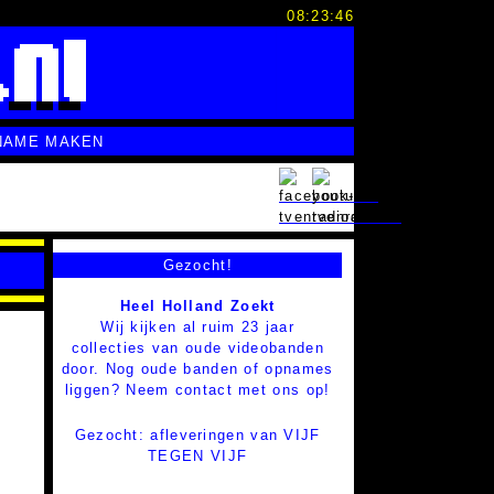
08:23:47
NAME MAKEN
Gezocht!
Heel Holland Zoekt
Wij kijken al ruim 23 jaar
collecties van oude videobanden
door. Nog oude banden of opnames
liggen? Neem contact met ons op!
Gezocht: afleveringen van VIJF
TEGEN VIJF