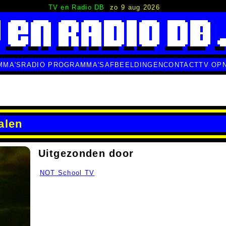
TV en Radio DB
zo 9 aug 2026
MMA'S
RADIO PROGRAMMA'S
AFBEELDINGEN
CONTACT
TV OP
alen
Uitgezonden door
NOT School TV