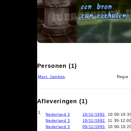
Personen (1)
Marc Jambos
Regie
Afleveringen (1)
1.
Nederland 3
18/11/1992
, 10:00-10:3
Nederland 3
19/11/1992
, 11:30-12:0
Nederland 3
09/11/1993
, 10:00-10:2