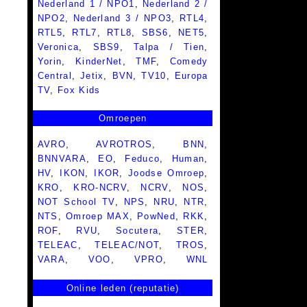
Nederland 1 / NPO1
,
Nederland 2 /
NPO2
,
Nederland 3 / NPO3
,
RTL4
,
RTL5
,
RTL7
,
RTL8
,
SBS6
,
NET5
,
Veronica
,
SBS9
,
Talpa / Tien
,
Yorin
,
KinderNet
,
TMF
,
Comedy
Central
,
Jetix
,
BVN
,
TV10
,
Europa
TV
,
Fox Kids
Omroepen
AVRO
,
AVROTROS
,
BNN
,
BNNVARA
,
EO
,
Feduco
,
Human
,
HV
,
IKON
,
IKOR
,
Joodse Omroep
,
KRO
,
KRO-NCRV
,
NCRV
,
NOS
,
NOT School TV
,
NPS
,
NRU
,
NTR
,
NTS
,
Omroep MAX
,
PowNed
,
RKK
,
ROF
,
RVU
,
Socutera
,
STER
,
TELEAC
,
TELEAC/NOT
,
TROS
,
VARA
,
VOO
,
VPRO
,
WNL
Online leden (reputatie)