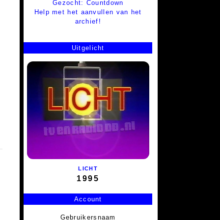
Gezocht: Countdown
Help met het aanvullen van het
archief!
Uitgelicht
LICHT
1995
Account
Gebruikersnaam