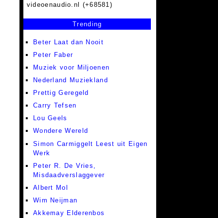
videoenaudio.nl (+68581)
Trending
Beter Laat dan Nooit
Peter Faber
Muziek voor Miljoenen
Nederland Muziekland
Prettig Geregeld
Carry Tefsen
Lou Geels
Wondere Wereld
Simon Carmiggelt Leest uit Eigen
Werk
Peter R. De Vries,
Misdaadverslaggever
Albert Mol
Wim Neijman
Akkemay Elderenbos