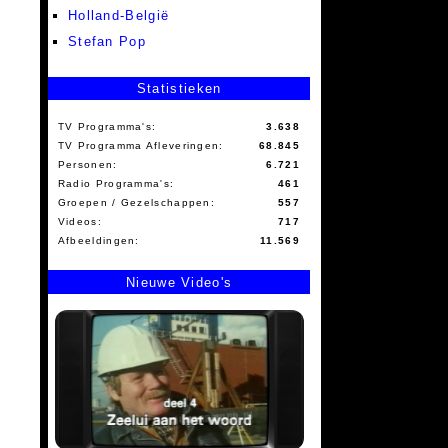
Holland-België
Stefan Pop
Statistieken
TV Programma's:
3.638
TV Programma Afleveringen:
68.845
Personen:
6.721
Radio Programma's:
461
Groepen / Gezelschappen:
557
Videos:
717
Afbeeldingen:
11.569
Nieuwe Video's