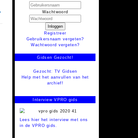
Wachtwoord
Inloggen
Registreer
Gebruikersnaam vergeten?
Wachtwoord vergeten?
Gidsen Gezocht!
Gezocht: TV Gidsen
Help met het aanvullen van het
archief!
Interview VPRO gids
Lees hier het interview met ons
in de VPRO gids.