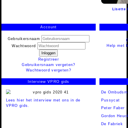
Lisette 
Account
Gebruikersnaam
Help met h
Wachtwoord
Inloggen
Registreer
Gebruikersnaam vergeten?
Wachtwoord vergeten?
Interview VPRO gids
De Ombudsm
Lees hier het interview met ons in de
Pussycat
VPRO gids.
Peter Faber
Gordon Heuc
De Fabriek