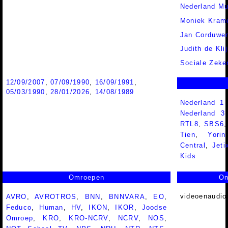
Nederland Mu
Moniek Kram
Jan Corduwe
Judith de Kli
Sociale Zeke
12/09/2007
,
07/09/1990
,
16/09/1991
,
05/03/1990
,
28/01/2026
,
14/08/1989
Nederland 1
Nederland 
RTL8
,
SBS6
Tien
,
Yorin
Central
,
Jeti
Kids
Omroepen
On
videoenaudio
AVRO
,
AVROTROS
,
BNN
,
BNNVARA
,
EO
,
Feduco
,
Human
,
HV
,
IKON
,
IKOR
,
Joodse
Omroep
,
KRO
,
KRO-NCRV
,
NCRV
,
NOS
,