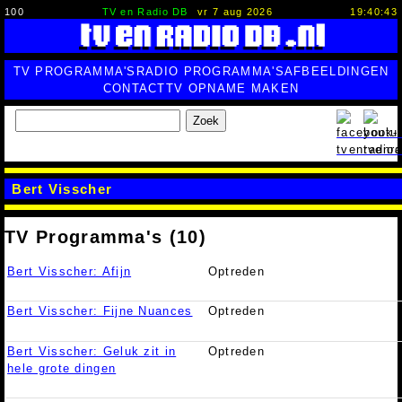
100
TV en Radio DB
vr 7 aug 2026
19:40:44
TV PROGRAMMA'S
RADIO PROGRAMMA'S
AFBEELDINGEN
CONTACT
TV OPNAME MAKEN
Zoek
Bert Visscher
TV Programma's (10)
Bert Visscher: Afijn
Optreden
Bert Visscher: Fijne Nuances
Optreden
Bert Visscher: Geluk zit in
Optreden
hele grote dingen