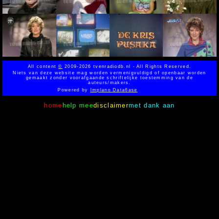
All content
©
2009-2026 tvenradiodb.nl - All Rights Reserved.
Niets van deze website mag worden vermenigvuldigd of openbaar worden
gemaakt zonder voorafgaande schriftelijke toestemming van de
auteurs/makers.
Powered by
Implano Data6ase
home
help mee
disclaimer
met dank aan