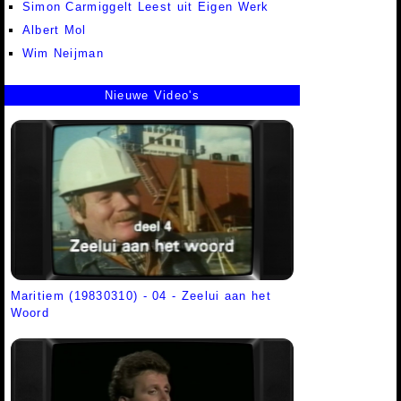
Simon Carmiggelt Leest uit Eigen Werk
Albert Mol
Wim Neijman
Nieuwe Video's
Maritiem (19830310) - 04 - Zeelui aan het
Woord