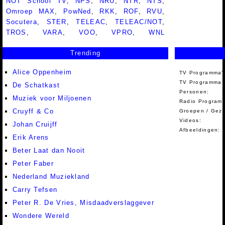
NOT School TV
,
NPS
,
NRU
,
NTR
,
NTS
,
Omroep MAX
,
PowNed
,
RKK
,
ROF
,
RVU
,
Socutera
,
STER
,
TELEAC
,
TELEAC/NOT
,
TROS
,
VARA
,
VOO
,
VPRO
,
WNL
Trending
Alice Oppenheim
TV Programma'
TV Programma A
De Schatkast
Personen:
Muziek voor Miljoenen
Radio Programm
Cruyff & Co
Groepen / Gez
Videos:
Johan Cruijff
Afbeeldingen:
Erik Arens
Beter Laat dan Nooit
Peter Faber
Nederland Muziekland
Carry Tefsen
Peter R. De Vries, Misdaadverslaggever
Wondere Wereld