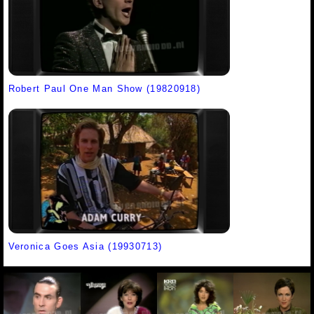
Robert Paul One Man Show (19820918)
Veronica Goes Asia (19930713)