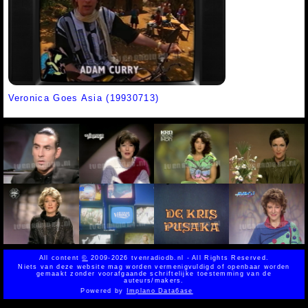
Veronica Goes Asia (19930713)
All content
©
2009-2026 tvenradiodb.nl - All Rights Reserved.
Niets van deze website mag worden vermenigvuldigd of openbaar worden
gemaakt zonder voorafgaande schriftelijke toestemming van de
auteurs/makers.
Powered by
Implano Data6ase