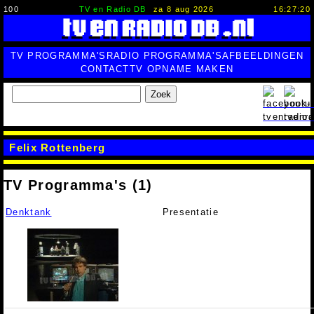
100
TV en Radio DB
za 8 aug 2026
16:27:20
TV PROGRAMMA'S
RADIO PROGRAMMA'S
AFBEELDINGEN
CONTACT
TV OPNAME MAKEN
Zoek
Felix Rottenberg
TV Programma's (1)
Denktank
Presentatie