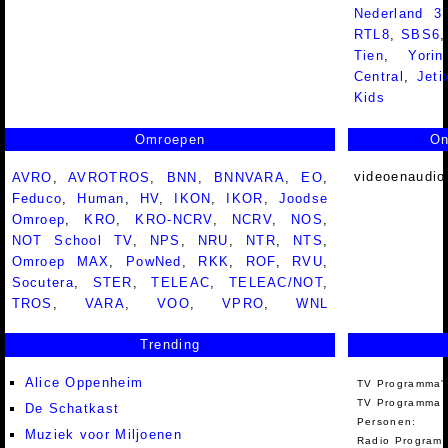
Nederland 
RTL8
,
SBS6
Tien
,
Yorin
Central
,
Jeti
Kids
Omroepen
On
videoenaudio
AVRO
,
AVROTROS
,
BNN
,
BNNVARA
,
EO
,
Feduco
,
Human
,
HV
,
IKON
,
IKOR
,
Joodse
Omroep
,
KRO
,
KRO-NCRV
,
NCRV
,
NOS
,
NOT School TV
,
NPS
,
NRU
,
NTR
,
NTS
,
Omroep MAX
,
PowNed
,
RKK
,
ROF
,
RVU
,
Socutera
,
STER
,
TELEAC
,
TELEAC/NOT
,
TROS
,
VARA
,
VOO
,
VPRO
,
WNL
Trending
Alice Oppenheim
TV Programma'
TV Programma A
De Schatkast
Personen:
Muziek voor Miljoenen
Radio Programm