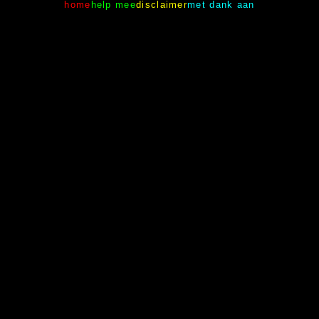
home
help mee
disclaimer
met dank aan