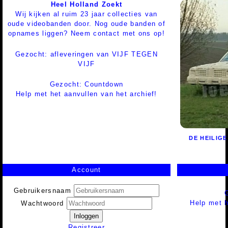
Heel Holland Zoekt
Wij kijken al ruim 23 jaar collecties van
oude videobanden door. Nog oude banden of
opnames liggen? Neem contact met ons op!
Gezocht: afleveringen van VIJF TEGEN
VIJF
Gezocht: Countdown
Help met het aanvullen van het archief!
DE HEILIGE
Account
Gebruikersnaam
Help met h
Wachtwoord
Inloggen
Registreer