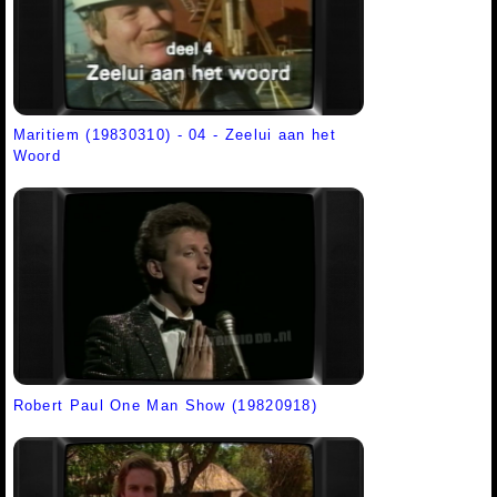
Maritiem (19830310) - 04 - Zeelui aan het
Woord
Robert Paul One Man Show (19820918)